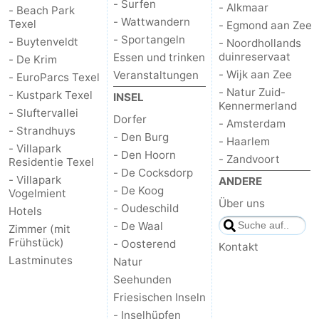
- Surfen
- Alkmaar
- Beach Park
- Wattwandern
Texel
- Egmond aan Zee
Kontakt
- Sportangeln
- Buytenveldt
- Noordhollands
duinreservaat
Essen und trinken
- De Krim
- Wijk aan Zee
Veranstaltungen
- EuroParcs Texel
- Natur Zuid-
- Kustpark Texel
INSEL
Kennermerland
- Sluftervallei
Dorfer
- Amsterdam
- Strandhuys
- Den Burg
- Haarlem
- Villapark
- Den Hoorn
- Zandvoort
Residentie Texel
- De Cocksdorp
- Villapark
ANDERE
- De Koog
Vogelmient
Über uns
- Oudeschild
Hotels
- De Waal
Zimmer (mit
Frühstück)
- Oosterend
Kontakt
Lastminutes
Natur
Seehunden
Friesischen Inseln
- Inselhüpfen