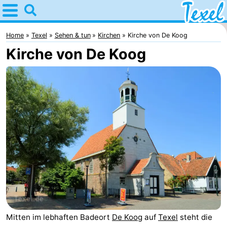
Home
Texel
Home
Texel
Sehen & tun
Kirchen
Kirche von De Koog
Kirche von De Koog
Tipps
Für
kindern
Dorfer
-
Den
-
Burg
Den
-
Hoorn
De
-
Cocksdorp
De
-
Mitten im lebhaften Badeort
De Koog
auf
Texel
steht die