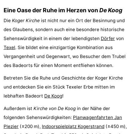
&
-
Eine Oase der Ruhe im Herzen von
De Koog
Die
Koger Kirche
ist nicht nur ein Ort der Besinnung und
tun
Museen
-
des Glaubens, sondern auch eine besondere historische
Denkmäler
-
Sehenswürdigkeit in einem der lebendigsten
Dörfer
von
Texel
. Sie bildet eine einzigartige Kombination aus
Kirchen
-
Vergangenheit und Gegenwart, wo Besucher dem Trubel
Mühlen
-
des Badeorts für einen Moment entfliehen können.
Aussichtspunkte
Attraktionen
Betreten Sie die Ruhe und Geschichte der Koger Kirche
und entdecken Sie ein Stück Texeler Erbe mitten im
-
lebhaften Badeort
De Koog
!
Rundfahrten
-
Außerdem ist
Kirche von De Koog
in der Nähe der
Bauernhöfe
-
folgenden Sehenswürdigkeiten:
Planwagenfahrten Jan
Plezier
(±200 m),
Indoorspielplatz Kogerstrand
(±450 m),
Spielplätze
-