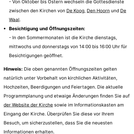
- Von Oktober bis Ostern wechseln die Gottesdienste
Krim
EuroParcs
-
zwischen den Kirchen von
De Koog
,
Den Hoorn
und
De
Waal
.
Texel
Kustpark
-
Besichtigung und Öffnungszeiten:
Texel
Sluftervallei
-
- In den Sommermonaten ist die Kirche dienstags,
mittwochs und donnerstags von 14:00 bis 16:00 Uhr für
Strandhuys
-
Besichtigungen geöffnet.
Villapark
-
Hinweis:
Die oben genannten Öffnungszeiten gelten
Residentie
Villapark
Hotels
natürlich unter Vorbehalt von kirchlichen Aktivitäten,
Hochzeiten, Beerdigungen und Feiertagen. Die aktuelle
Texel
Vogelmient
Zimmer
Programmplanung und etwaige Änderungen finden Sie auf
(mit
Lastminutes
der Website der Kirche
sowie im Informationskasten am
Eingang der Kirche. Überprüfen Sie diese vor Ihrem
Frühstück)
Strand
Besuch, um sicherzustellen, dass Sie die neuesten
Sehen
Informationen erhalten.