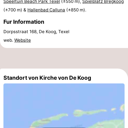
Speeltuin Beach Park Texel
(±550 m),
Spielplatz Bregkoog
Minigolfplätze
Natur
(±700 m) &
Hallenbad Calluna
(±850 m).
Fur Information
Führungen
Dorpsstraat 168, De Koog, Texel
Sport
web.
Website
-
Schwimmbader
-
Radfahren
-
Standort von Kirche von De Koog
Wandern
-
Reiten
-
Surfen
-
Wattwandern
-