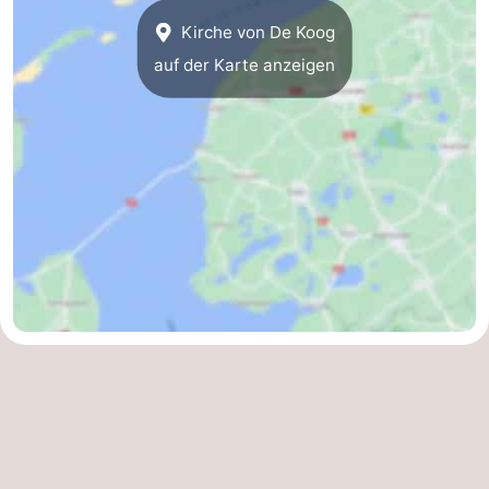
Kirche von De Koog
Sportangeln
Seehunden
auf der Karte anzeigen
Essen
und
Veranstaltungen
trinken
Praktisch
Forum
Route
-
Fähre
-
Parken
Inselhüpfen
Reisebuchshop