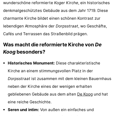
wunderschöne reformierte
Koger Kirche
, ein historisches
Koog
Oudeschild
-
denkmalgeschütztes Gebäude aus dem Jahr 1719. Diese
De
-
charmante Kirche bildet einen schönen Kontrast zur
lebendigen Atmosphäre der
Dorpsstraat
, wo Geschäfte,
Waal
Oosterend
Natur
Cafés und Terrassen das Straßenbild prägen.
Schönste
Was macht die reformierte Kirche von
De
Koog
besonders?
Aussichtspunkte
Übernachten
Historisches Monument:
Diese charakteristische
Appartements
Kirche an einem stimmungsvollen Platz in der
-
Dorpsstraat
ist zusammen mit dem kleinen Bauernhaus
neben der Kirche eines der wenigen erhalten
Bosch
-
gebliebenen Gebäude aus dem alten
De Koog
und hat
en
De
-
eine reiche Geschichte.
Seren und intim:
Von außen ein einfaches und
Zee
Vlijt
Hoeve
-