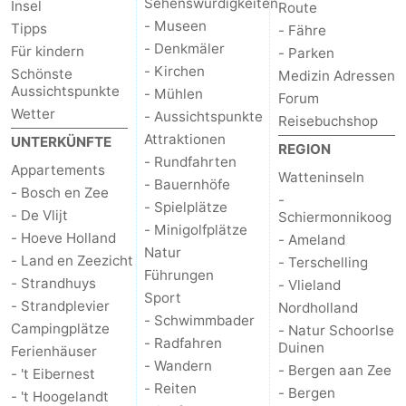
Sehenswürdigkeiten
Insel
Route
- Museen
Tipps
- Fähre
Schoorlse
Bergen
-
- Denkmäler
Für kindern
- Parken
- Kirchen
Schönste
Duinen
aan
Bergen
-
Medizin Adressen
Aussichtspunkte
- Mühlen
Forum
Wetter
Zee
Alkmaar
-
- Aussichtspunkte
Reisebuchshop
Attraktionen
UNTERKÜNFTE
REGION
Egmond
-
- Rundfahrten
Appartements
Watteninseln
- Bauernhöfe
- Bosch en Zee
aan
Noordhollands
-
-
- Spielplätze
- De Vlijt
Schiermonnikoog
- Minigolfplätze
- Hoeve Holland
Zee
duinreservaat
Wijk
-
- Ameland
Natur
- Land en Zeezicht
- Terschelling
Führungen
aan
Natur
-
- Strandhuys
- Vlieland
Sport
- Strandplevier
Nordholland
Zee
Zuid-
Amsterdam
-
- Schwimmbader
Campingplätze
- Natur Schoorlse
- Radfahren
Duinen
Ferienhäuser
Kennermerland
Haarlem
-
- Wandern
- Bergen aan Zee
- 't Eibernest
- Reiten
- Bergen
- 't Hoogelandt
Zandvoort
Wetter