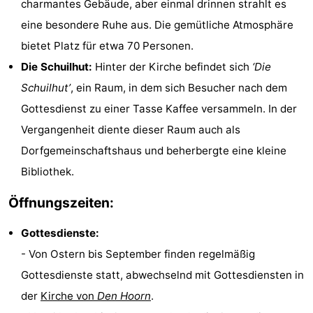
charmantes Gebäude, aber einmal drinnen strahlt es
Holland
Land
-
eine besondere Ruhe aus. Die gemütliche Atmosphäre
bietet Platz für etwa 70 Personen.
en
Strandhuys
-
Die Schuilhut:
Hinter der Kirche befindet sich
‘Die
Zeezicht
Strandplevier
Campingplätze
Schuilhut’
, ein Raum, in dem sich Besucher nach dem
Gottesdienst zu einer Tasse Kaffee versammeln. In der
Ferienhäuser
Vergangenheit diente dieser Raum auch als
-
Dorfgemeinschaftshaus und beherbergte eine kleine
Bibliothek.
't
-
Öffnungszeiten:
Eibernest
't
-
Gottesdienste:
Hoogelandt
Beach
-
- Von Ostern bis September finden regelmäßig
Park
Buytenveldt
-
Gottesdienste statt, abwechselnd mit Gottesdiensten in
der
Kirche von
Den Hoorn
.
Texel
De
-