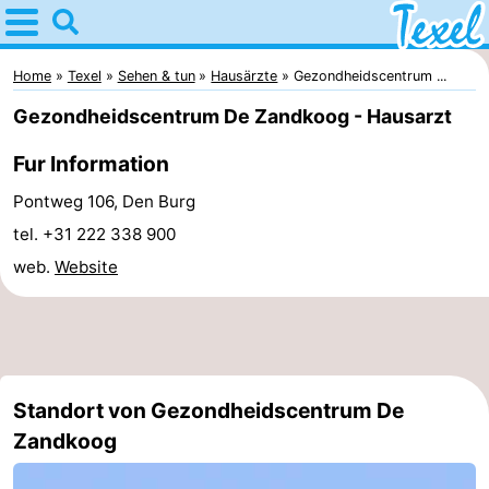
Home
Texel
Home
Texel
Sehen & tun
Hausärzte
Gezondheidscentrum ...
Gezondheidscentrum De Zandkoog - Hausarzt
Tipps
Fur Information
Für
Pontweg 106, Den Burg
kindern
Dorfer
tel. +31 222 338 900
web.
Website
-
Den
-
Burg
Den
-
Standort von Gezondheidscentrum De
Hoorn
De
-
Zandkoog
Cocksdorp
De
-