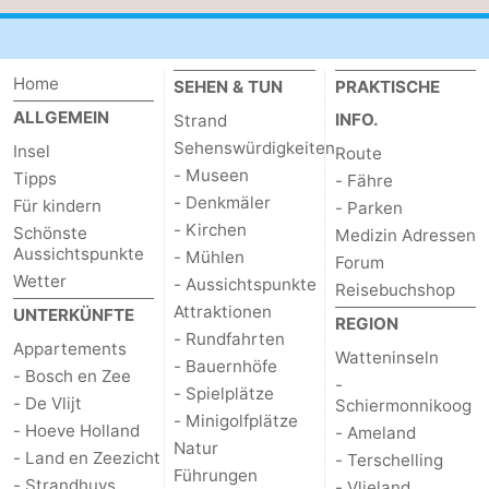
Krim
EuroParcs
-
Texel
Kustpark
-
Home
SEHEN & TUN
PRAKTISCHE
ALLGEMEIN
INFO.
Strand
Texel
Sluftervallei
-
Sehenswürdigkeiten
Insel
Route
- Museen
Tipps
Strandhuys
-
- Fähre
- Denkmäler
Für kindern
- Parken
Villapark
-
- Kirchen
Schönste
Medizin Adressen
Aussichtspunkte
- Mühlen
Forum
Residentie
Villapark
Hotels
Wetter
- Aussichtspunkte
Reisebuchshop
Attraktionen
UNTERKÜNFTE
REGION
Texel
Vogelmient
Zimmer
- Rundfahrten
Appartements
Watteninseln
- Bauernhöfe
(mit
Lastminutes
- Bosch en Zee
-
- Spielplätze
- De Vlijt
Schiermonnikoog
- Minigolfplätze
Frühstück)
Strand
- Hoeve Holland
- Ameland
Natur
- Land en Zeezicht
- Terschelling
Sehen
Führungen
- Strandhuys
- Vlieland