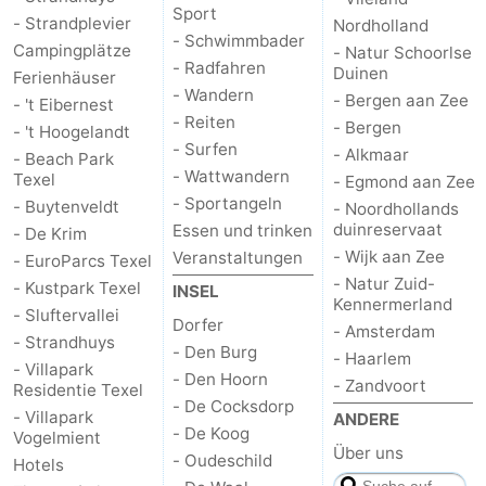
Sport
- Strandplevier
Nordholland
&
-
- Schwimmbader
Campingplätze
- Natur Schoorlse
- Radfahren
Duinen
Ferienhäuser
tun
Museen
-
- Wandern
- Bergen aan Zee
- 't Eibernest
- Reiten
- Bergen
Denkmäler
-
- 't Hoogelandt
- Surfen
- Alkmaar
- Beach Park
- Wattwandern
Texel
Kirchen
-
- Egmond aan Zee
- Sportangeln
- Buytenveldt
- Noordhollands
Mühlen
-
duinreservaat
Essen und trinken
- De Krim
- Wijk aan Zee
Veranstaltungen
- EuroParcs Texel
Aussichtspunkte
Attraktionen
- Natur Zuid-
- Kustpark Texel
INSEL
Kennermerland
- Sluftervallei
Dorfer
-
- Amsterdam
- Strandhuys
- Den Burg
- Haarlem
- Villapark
Rundfahrten
-
- Den Hoorn
- Zandvoort
Residentie Texel
- De Cocksdorp
- Villapark
ANDERE
Bauernhöfe
-
- De Koog
Vogelmient
Über uns
- Oudeschild
Hotels
Spielplätze
-