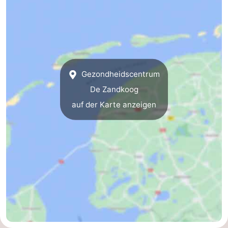
Koog
Oudeschild
-
De
-
Waal
Oosterend
Natur
Gezondheidscentrum
Schönste
De Zandkoog
Aussichtspunkte
Übernachten
auf der Karte anzeigen
Appartements
-
Bosch
-
en
De
-
Zee
Vlijt
Hoeve
-