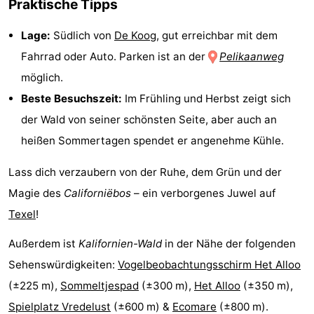
Praktische Tipps
Krim
EuroParcs
-
Lage:
Südlich von
De Koog
, gut erreichbar mit dem
Texel
Kustpark
-
Fahrrad oder Auto. Parken ist an der
Pelikaanweg
möglich.
Texel
Sluftervallei
-
Beste Besuchszeit:
Im Frühling und Herbst zeigt sich
Strandhuys
-
der Wald von seiner schönsten Seite, aber auch an
heißen Sommertagen spendet er angenehme Kühle.
Villapark
-
Lass dich verzaubern von der Ruhe, dem Grün und der
Residentie
Villapark
Hotels
Magie des
Californiëbos
– ein verborgenes Juwel auf
Texel
Vogelmient
Zimmer
Texel
!
(mit
Lastminutes
Außerdem ist
Kalifornien-Wald
in der Nähe der folgenden
Sehenswürdigkeiten:
Vogelbeobachtungsschirm Het Alloo
Frühstück)
Strand
(±225 m),
Sommeltjespad
(±300 m),
Het Alloo
(±350 m),
Sehen
Spielplatz Vredelust
(±600 m) &
Ecomare
(±800 m).