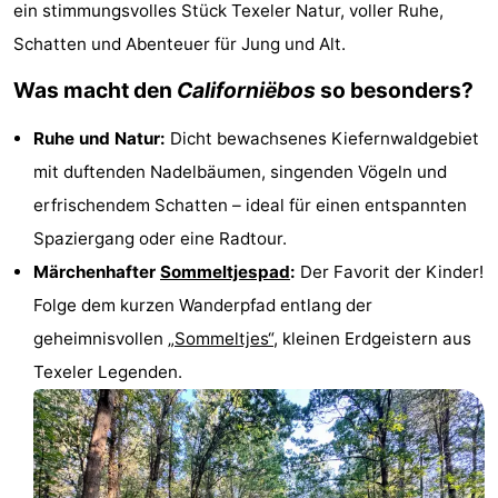
ein stimmungsvolles Stück Texeler Natur, voller Ruhe,
Koog
Oudeschild
-
Schatten und Abenteuer für Jung und Alt.
De
-
Was macht den
Californiëbos
so besonders?
Waal
Oosterend
Natur
Ruhe und Natur:
Dicht bewachsenes Kiefernwaldgebiet
mit duftenden Nadelbäumen, singenden Vögeln und
Schönste
erfrischendem Schatten – ideal für einen entspannten
Aussichtspunkte
Übernachten
Spaziergang oder eine Radtour.
Märchenhafter
Sommeltjespad
:
Der Favorit der Kinder!
Appartements
Folge dem kurzen Wanderpfad entlang der
-
geheimnisvollen
„Sommeltjes“
, kleinen Erdgeistern aus
Texeler Legenden.
Bosch
-
en
De
-
Zee
Vlijt
Hoeve
-