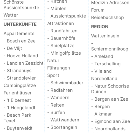
- Kirchen
Schönste
Medizin Adressen
Aussichtspunkte
- Mühlen
Forum
Medizin
Wetter
- Aussichtspunkte
Reisebuchshop
Attraktionen
UNTERKÜNFTE
Adressen
Region
REGION
- Rundfahrten
Appartements
Watteninseln
Watteninseln
- Bauernhöfe
- Bosch en Zee
-
- Spielplätze
- De Vlijt
Schiermonnikoog
-
- Minigolfplätze
- Hoeve Holland
- Ameland
Natur
- Land en Zeezicht
- Terschelling
Schiermonnikoog
-
Führungen
- Strandhuys
- Vlieland
Sport
Ameland
-
- Strandplevier
Nordholland
- Schwimmbader
Campingplätze
- Natur Schoorlse
- Radfahren
Terschelling
-
Duinen
Ferienhäuser
- Wandern
- Bergen aan Zee
- 't Eibernest
Vlieland
Nordholland
- Reiten
- Bergen
- 't Hoogelandt
- Surfen
- Alkmaar
- Beach Park
-
- Wattwandern
Texel
- Egmond aan Zee
- Sportangeln
- Buytenveldt
- Noordhollands
Natur
-