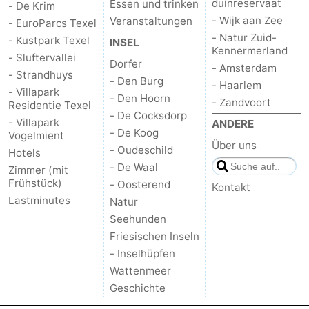
duinreservaat
Essen und trinken
- De Krim
- Wijk aan Zee
Veranstaltungen
- EuroParcs Texel
Schoorlse
Bergen
-
- Natur Zuid-
- Kustpark Texel
INSEL
Kennermerland
- Sluftervallei
Duinen
aan
Bergen
-
Dorfer
- Amsterdam
- Strandhuys
- Den Burg
- Haarlem
Zee
Alkmaar
-
- Villapark
- Den Hoorn
- Zandvoort
Residentie Texel
- De Cocksdorp
Egmond
-
- Villapark
ANDERE
- De Koog
Vogelmient
Über uns
- Oudeschild
aan
Noordhollands
-
Hotels
- De Waal
Zimmer (mit
Zee
duinreservaat
Wijk
-
Frühstück)
- Oosterend
Kontakt
Lastminutes
Natur
aan
Natur
-
Seehunden
Friesischen Inseln
Zee
Zuid-
Amsterdam
-
- Inselhüpfen
Wattenmeer
Kennermerland
Haarlem
-
Geschichte
Zandvoort
Wetter