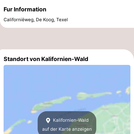
Fur Information
&
-
Californiëweg, De Koog, Texel
tun
Museen
-
Denkmäler
-
Kirchen
-
Standort von Kalifornien-Wald
Mühlen
-
Aussichtspunkte
Attraktionen
-
Rundfahrten
-
Bauernhöfe
-
Kalifornien-Wald
auf der Karte anzeigen
Spielplätze
-