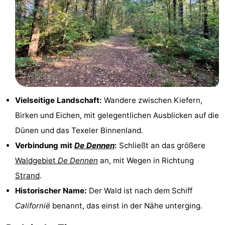
Holland
Land
-
en
Strandhuys
-
Zeezicht
Strandplevier
Campingplätze
Ferienhäuser
Vielseitige Landschaft:
Wandere zwischen Kiefern,
-
Birken und Eichen, mit gelegentlichen Ausblicken auf die
't
-
Dünen und das Texeler Binnenland.
Verbindung mit
De Dennen
:
Schließt an das größere
Eibernest
't
-
Waldgebiet
De Dennen
an, mit Wegen in Richtung
Hoogelandt
Beach
-
Strand
.
Historischer Name:
Der Wald ist nach dem Schiff
Park
Buytenveldt
-
Californië
benannt, das einst in der Nähe unterging.
Texel
De
-