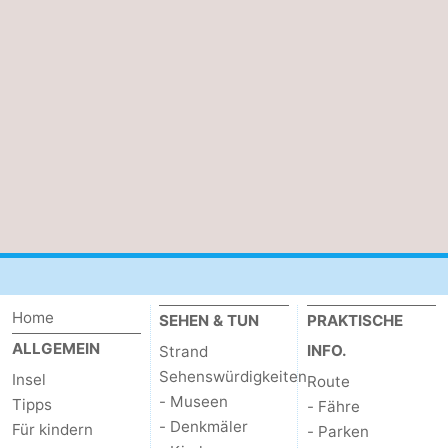
Sportangeln
Seehunden
Essen
und
Veranstaltungen
trinken
Praktisch
Forum
Route
-
Home
SEHEN & TUN
PRAKTISCHE
ALLGEMEIN
Fähre
-
INFO.
Strand
Sehenswürdigkeiten
Insel
Route
Parken
Inselhüpfen
- Museen
Tipps
- Fähre
- Denkmäler
Für kindern
- Parken
Reisebuchshop