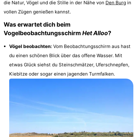
die Natur, Vögel und die Stille in der Nähe von
Den Burg
in
Koog
Oudeschild
-
vollen Zügen genießen kannst.
De
-
Was erwartet dich beim
Vogelbeobachtungsschirm
Het Alloo
?
Waal
Oosterend
Natur
Vögel beobachten:
Vom Beobachtungsschirm aus hast
Schönste
du einen schönen Blick über das offene Wasser. Mit
Aussichtspunkte
Übernachten
etwas Glück siehst du Steinschmätzer, Uferschnepfen,
Kiebitze oder sogar einen jagenden Turmfalken.
Appartements
-
Bosch
-
en
De
-
Zee
Vlijt
Hoeve
-