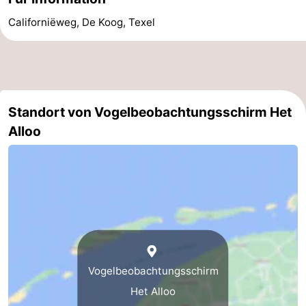
&
-
Californiëweg, De Koog, Texel
tun
Museen
-
Denkmäler
-
Standort von Vogelbeobachtungsschirm Het
Kirchen
-
Alloo
Mühlen
-
Aussichtspunkte
Attraktionen
-
Rundfahrten
-
Bauernhöfe
-
Vogelbeobachtungsschirm
Het Alloo
Spielplätze
-