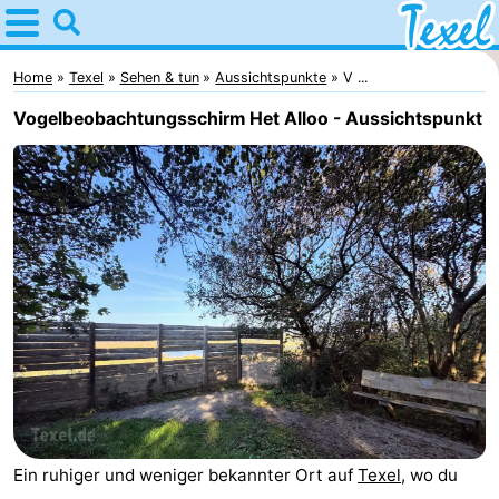
Home
Texel
Home
Texel
Sehen & tun
Aussichtspunkte
V ...
Vogelbeobachtungsschirm Het Alloo - Aussichtspunkt
Tipps
Für
kindern
Dorfer
-
Den
-
Burg
Den
-
Hoorn
De
-
Ein ruhiger und weniger bekannter Ort auf
Texel
, wo du
Cocksdorp
De
-