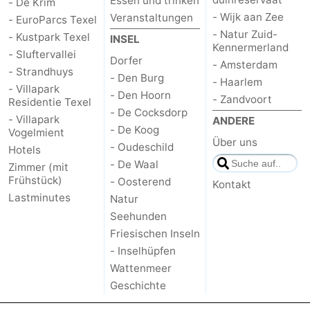
Essen und trinken
- De Krim
- Wijk aan Zee
Veranstaltungen
- EuroParcs Texel
Schoorlse
Bergen
-
- Natur Zuid-
- Kustpark Texel
INSEL
Kennermerland
- Sluftervallei
Duinen
aan
Bergen
-
Dorfer
- Amsterdam
- Strandhuys
- Den Burg
- Haarlem
- Villapark
Zee
Alkmaar
-
- Den Hoorn
- Zandvoort
Residentie Texel
- De Cocksdorp
- Villapark
Egmond
-
ANDERE
- De Koog
Vogelmient
Über uns
- Oudeschild
Hotels
aan
Noordhollands
-
- De Waal
Zimmer (mit
Frühstück)
- Oosterend
Zee
duinreservaat
Wijk
-
Kontakt
Lastminutes
Natur
aan
Natur
-
Seehunden
Friesischen Inseln
Zee
Zuid-
Amsterdam
-
- Inselhüpfen
Wattenmeer
Kennermerland
Haarlem
-
Geschichte
Zandvoort
Wetter