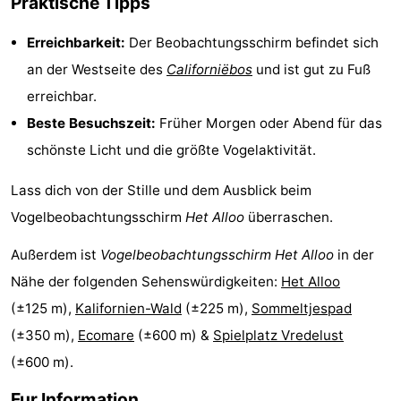
Praktische Tipps
Krim
EuroParcs
-
Erreichbarkeit:
Der Beobachtungsschirm befindet sich
Texel
Kustpark
-
an der Westseite des
Californiëbos
und ist gut zu Fuß
erreichbar.
Texel
Sluftervallei
-
Beste Besuchszeit:
Früher Morgen oder Abend für das
Strandhuys
-
schönste Licht und die größte Vogelaktivität.
Villapark
-
Lass dich von der Stille und dem Ausblick beim
Vogelbeobachtungsschirm
Het Alloo
überraschen.
Residentie
Villapark
Hotels
Außerdem ist
Vogelbeobachtungsschirm Het Alloo
in der
Texel
Vogelmient
Zimmer
Nähe der folgenden Sehenswürdigkeiten:
Het Alloo
(mit
Lastminutes
(±125 m),
Kalifornien-Wald
(±225 m),
Sommeltjespad
(±350 m),
Ecomare
(±600 m) &
Spielplatz Vredelust
Frühstück)
Strand
(±600 m).
Sehen
Fur Information