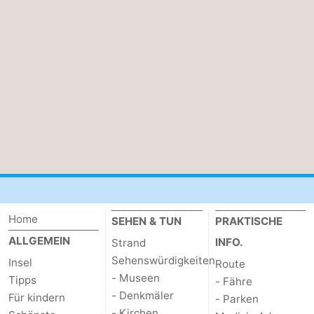
Sportangeln
Seehunden
Essen
und
Veranstaltungen
trinken
Praktisch
Forum
Route
-
Home
SEHEN & TUN
PRAKTISCHE
ALLGEMEIN
INFO.
Strand
Fähre
-
Sehenswürdigkeiten
Insel
Route
Parken
Inselhüpfen
- Museen
Tipps
- Fähre
- Denkmäler
Für kindern
- Parken
Reisebuchshop
- Kirchen