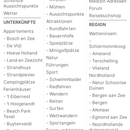
Schönste
Medizin Adressen
Aussichtspunkte
- Mühlen
Forum
Medizin
Wetter
- Aussichtspunkte
Reisebuchshop
Attraktionen
UNTERKÜNFTE
Adressen
Region
REGION
- Rundfahrten
Appartements
Watteninseln
- Bauernhöfe
Watteninseln
- Bosch en Zee
-
- Spielplätze
- De Vlijt
Schiermonnikoog
-
- Minigolfplätze
- Hoeve Holland
- Ameland
Natur
- Land en Zeezicht
- Terschelling
Schiermonnikoog
-
Führungen
- Strandhuys
- Vlieland
Sport
- Strandplevier
Nordholland
Ameland
-
- Schwimmbader
Campingplätze
- Natur Schoorlse
- Radfahren
Duinen
Terschelling
-
Ferienhäuser
- Wandern
- Bergen aan Zee
- 't Eibernest
- Reiten
Vlieland
Nordholland
- Bergen
- 't Hoogelandt
- Surfen
- Alkmaar
- Beach Park
-
- Wattwandern
Texel
- Egmond aan Zee
- Sportangeln
- Buytenveldt
- Noordhollands
Natur
-
duinreservaat