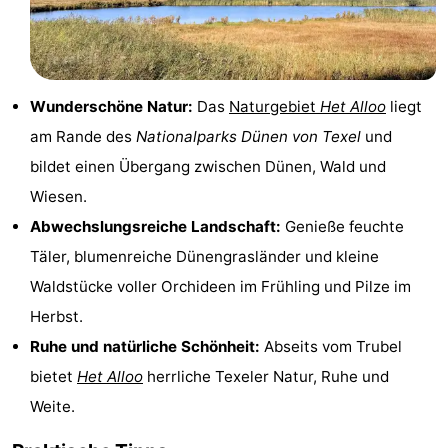
Holland
Land
-
en
Strandhuys
-
Wunderschöne Natur:
Das
Naturgebiet
Het Alloo
liegt
Zeezicht
Strandplevier
Campingplätze
am Rande des
Nationalparks Dünen von Texel
und
Ferienhäuser
bildet einen Übergang zwischen Dünen, Wald und
Wiesen.
-
Abwechslungsreiche Landschaft:
Genieße feuchte
't
-
Täler, blumenreiche Dünengrasländer und kleine
Waldstücke voller Orchideen im Frühling und Pilze im
Eibernest
't
-
Herbst.
Hoogelandt
Beach
-
Ruhe und natürliche Schönheit:
Abseits vom Trubel
bietet
Het Alloo
herrliche Texeler Natur, Ruhe und
Park
Buytenveldt
-
Weite.
Texel
De
-