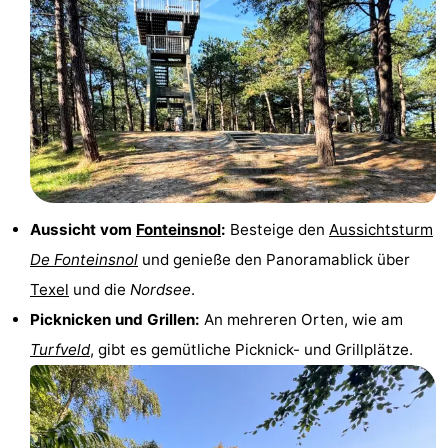
Holland
Land
-
en
Strandhuys
-
Zeezicht
Strandplevier
Campingplätze
Ferienhäuser
-
Aussicht vom
Fonteinsnol
:
Besteige den
Aussichtsturm
't
-
De Fonteinsnol
und genieße den Panoramablick über
Texel
und die
Nordsee
.
Eibernest
't
-
Picknicken und Grillen:
An mehreren Orten, wie am
Hoogelandt
Beach
-
Turfveld
, gibt es gemütliche Picknick- und Grillplätze.
Park
Buytenveldt
-
Texel
De
-