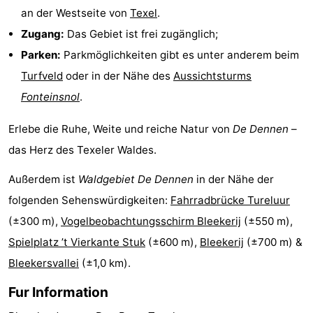
an der Westseite von
Texel
.
Minigolfplätze
Natur
Zugang:
Das Gebiet ist frei zugänglich;
Führungen
Parken:
Parkmöglichkeiten gibt es unter anderem beim
Turfveld
oder in der Nähe des
Aussichtsturms
Sport
Fonteinsnol
.
-
Erlebe die Ruhe, Weite und reiche Natur von
De Dennen
–
Schwimmbader
-
das Herz des Texeler Waldes.
Außerdem ist
Waldgebiet De Dennen
in der Nähe der
Radfahren
-
folgenden Sehenswürdigkeiten:
Fahrradbrücke Tureluur
Wandern
-
(±300 m),
Vogelbeobachtungsschirm Bleekerij
(±550 m),
Spielplatz ’t Vierkante Stuk
(±600 m),
Bleekerij
(±700 m) &
Reiten
-
Bleekersvallei
(±1,0 km).
Surfen
-
Fur Information
Wattwandern
-