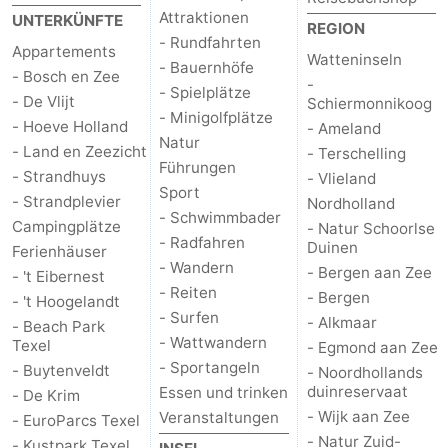
Attraktionen
UNTERKÜNFTE
REGION
Kontakt
- Rundfahrten
Appartements
Watteninseln
- Bauernhöfe
- Bosch en Zee
-
- Spielplätze
- De Vlijt
Schiermonnikoog
- Minigolfplätze
- Hoeve Holland
- Ameland
Natur
- Land en Zeezicht
- Terschelling
Führungen
- Strandhuys
- Vlieland
Sport
- Strandplevier
Nordholland
- Schwimmbader
Campingplätze
- Natur Schoorlse
- Radfahren
Duinen
Ferienhäuser
- Wandern
- Bergen aan Zee
- 't Eibernest
- Reiten
- Bergen
- 't Hoogelandt
- Surfen
- Alkmaar
- Beach Park
- Wattwandern
Texel
- Egmond aan Zee
- Sportangeln
- Buytenveldt
- Noordhollands
duinreservaat
Essen und trinken
- De Krim
- Wijk aan Zee
Veranstaltungen
- EuroParcs Texel
- Natur Zuid-
- Kustpark Texel