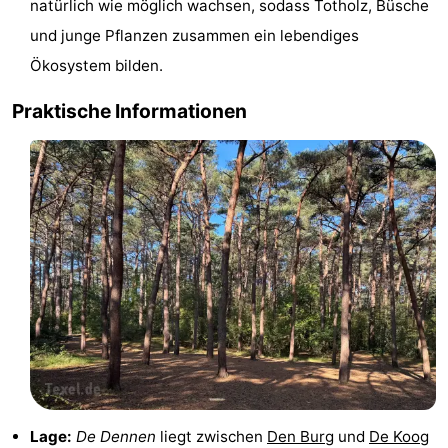
natürlich wie möglich wachsen, sodass Totholz, Büsche
&
-
und junge Pflanzen zusammen ein lebendiges
Ökosystem bilden.
tun
Museen
-
Praktische Informationen
Denkmäler
-
Kirchen
-
Mühlen
-
Aussichtspunkte
Attraktionen
-
Rundfahrten
-
Bauernhöfe
-
Spielplätze
-
Lage:
De Dennen
liegt zwischen
Den Burg
und
De Koog