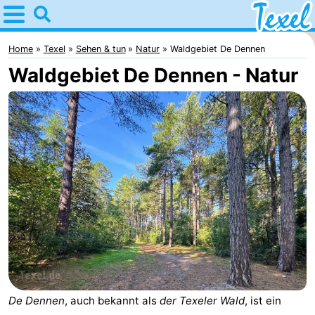
Home
Texel
Home
Texel
Sehen & tun
Natur
Waldgebiet De Dennen
Waldgebiet De Dennen - Natur
Tipps
Für
kindern
Dorfer
-
Den
-
Burg
Den
-
Hoorn
De
-
De Dennen
, auch bekannt als
der Texeler Wald
, ist ein
Cocksdorp
De
-