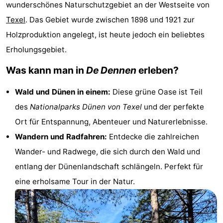
wunderschönes Naturschutzgebiet an der Westseite von
Koog
Oudeschild
-
Texel
. Das Gebiet wurde zwischen 1898 und 1921 zur
Holzproduktion angelegt, ist heute jedoch ein beliebtes
De
-
Erholungsgebiet.
Waal
Oosterend
Natur
Was kann man in
De Dennen
erleben?
Schönste
Wald und Dünen in einem:
Diese grüne Oase ist Teil
Aussichtspunkte
Übernachten
des
Nationalparks Dünen von Texel
und der perfekte
Ort für Entspannung, Abenteuer und Naturerlebnisse.
Appartements
Wandern und Radfahren:
Entdecke die zahlreichen
-
Wander- und Radwege, die sich durch den Wald und
entlang der Dünenlandschaft schlängeln. Perfekt für
Bosch
-
eine erholsame Tour in der Natur.
en
De
-
Zee
Vlijt
Hoeve
-