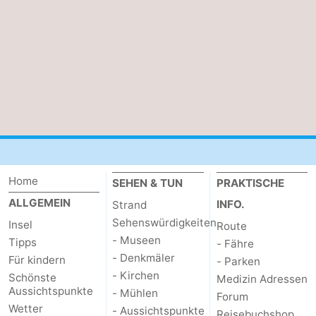
Schoorlse
Bergen
-
Duinen
aan
Bergen
-
Zee
Alkmaar
-
Egmond
-
aan
Noordhollands
-
Home
SEHEN & TUN
PRAKTISCHE
Zee
duinreservaat
Wijk
-
ALLGEMEIN
INFO.
Strand
aan
Natur
-
Sehenswürdigkeiten
Insel
Route
- Museen
Tipps
- Fähre
Zee
Zuid-
Amsterdam
-
- Denkmäler
Für kindern
- Parken
- Kirchen
Schönste
Medizin Adressen
Kennermerland
Haarlem
-
Aussichtspunkte
- Mühlen
Forum
Wetter
- Aussichtspunkte
Zandvoort
Wetter
Reisebuchshop