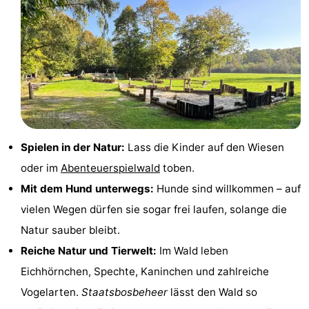
Krim
EuroParcs
-
Texel
Kustpark
-
Texel
Sluftervallei
-
Strandhuys
-
Villapark
-
Spielen in der Natur:
Lass die Kinder auf den Wiesen
oder im
Abenteuerspielwald
toben.
Residentie
Villapark
Hotels
Mit dem Hund unterwegs:
Hunde sind willkommen – auf
Texel
Vogelmient
Zimmer
vielen Wegen dürfen sie sogar frei laufen, solange die
Natur sauber bleibt.
(mit
Lastminutes
Reiche Natur und Tierwelt:
Im Wald leben
Frühstück)
Strand
Eichhörnchen, Spechte, Kaninchen und zahlreiche
Vogelarten.
Staatsbosbeheer
lässt den Wald so
Sehen