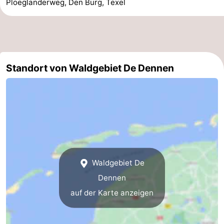
Ploeglanderweg, Den Burg, Texel
Sportangeln
Seehunden
Essen
und
Veranstaltungen
Standort von Waldgebiet De Dennen
trinken
Praktisch
Forum
Route
-
Waldgebiet De
Fähre
-
Dennen
auf der Karte anzeigen
Parken
Inselhüpfen
Reisebuchshop