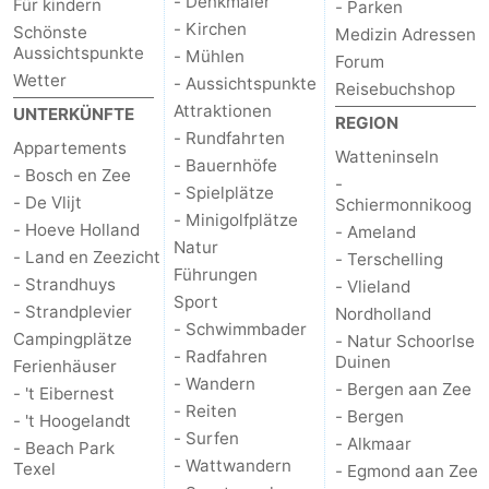
- Denkmäler
Für kindern
- Parken
- Kirchen
Schönste
Medizin Adressen
Medizin
Aussichtspunkte
- Mühlen
Forum
Wetter
- Aussichtspunkte
Reisebuchshop
Adressen
Region
Attraktionen
UNTERKÜNFTE
REGION
- Rundfahrten
Watteninseln
Appartements
Watteninseln
- Bauernhöfe
- Bosch en Zee
-
-
- Spielplätze
- De Vlijt
Schiermonnikoog
- Minigolfplätze
- Hoeve Holland
- Ameland
Schiermonnikoog
-
Natur
- Land en Zeezicht
- Terschelling
Führungen
- Strandhuys
Ameland
-
- Vlieland
Sport
- Strandplevier
Nordholland
- Schwimmbader
Terschelling
-
Campingplätze
- Natur Schoorlse
- Radfahren
Duinen
Ferienhäuser
- Wandern
Vlieland
Nordholland
- Bergen aan Zee
- 't Eibernest
- Reiten
- Bergen
- 't Hoogelandt
-
- Surfen
- Alkmaar
- Beach Park
- Wattwandern
Texel
- Egmond aan Zee
Natur
-