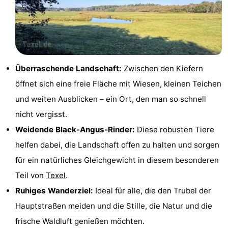
Holland
Land
-
en
Strandhuys
-
Zeezicht
Strandplevier
Campingplätze
Überraschende Landschaft:
Zwischen den Kiefern
Ferienhäuser
öffnet sich eine freie Fläche mit Wiesen, kleinen Teichen
und weiten Ausblicken – ein Ort, den man so schnell
-
nicht vergisst.
't
-
Weidende Black-Angus-Rinder:
Diese robusten Tiere
helfen dabei, die Landschaft offen zu halten und sorgen
Eibernest
't
-
für ein natürliches Gleichgewicht in diesem besonderen
Hoogelandt
Beach
-
Teil von
Texel
.
Ruhiges Wanderziel:
Ideal für alle, die den Trubel der
Park
Buytenveldt
-
Hauptstraßen meiden und die Stille, die Natur und die
Texel
De
-
frische Waldluft genießen möchten.