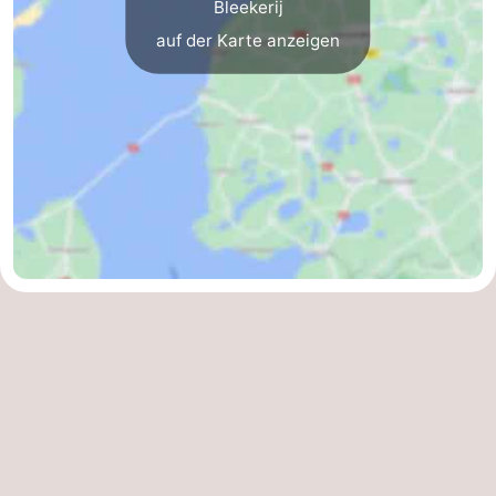
Bleekerij
Minigolfplätze
Natur
auf der Karte anzeigen
Führungen
Sport
-
Schwimmbader
-
Radfahren
-
Wandern
-
Reiten
-
Surfen
-
Wattwandern
-