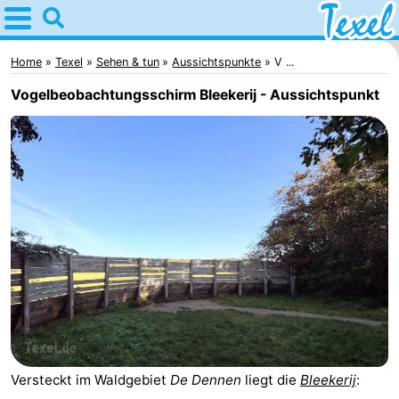
Home
Texel
Home
Texel
Sehen & tun
Aussichtspunkte
V ...
Vogelbeobachtungsschirm Bleekerij - Aussichtspunkt
Tipps
Für
kindern
Dorfer
-
Den
-
Burg
Den
-
Hoorn
De
-
Versteckt im Waldgebiet
De Dennen
liegt die
Bleekerij
:
Cocksdorp
De
-