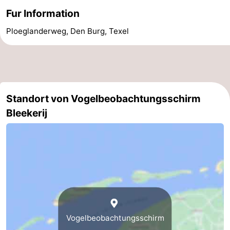
Fur Information
&
-
Ploeglanderweg, Den Burg, Texel
tun
Museen
-
Denkmäler
-
Kirchen
-
Standort von Vogelbeobachtungsschirm
Mühlen
-
Bleekerij
Aussichtspunkte
Attraktionen
-
Rundfahrten
-
Bauernhöfe
-
Vogelbeobachtungsschirm
Spielplätze
-