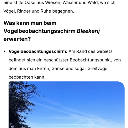
eine stille Oase aus Wiesen, Wasser und Wald, wo sich
Koog
Oudeschild
-
Vögel, Rinder und Ruhe begegnen.
De
-
Was kann man beim
Vogelbeobachtungsschirm
Bleekerij
Waal
Oosterend
Natur
erwarten?
Schönste
Vogelbeobachtungsschirm:
Am Rand des Gebiets
Aussichtspunkte
Übernachten
befindet sich ein geschützter Beobachtungspunkt, von
dem aus man Enten, Gänse und sogar Greifvögel
Appartements
beobachten kann.
-
Bosch
-
en
De
-
Zee
Vlijt
Hoeve
-