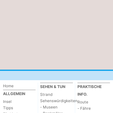
Sportangeln
Seehunden
Essen
und
Veranstaltungen
trinken
Praktisch
Forum
Route
-
Home
SEHEN & TUN
PRAKTISCHE
Fähre
-
ALLGEMEIN
INFO.
Strand
Parken
Inselhüpfen
Sehenswürdigkeiten
Insel
Route
- Museen
Tipps
- Fähre
Reisebuchshop