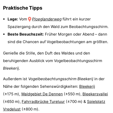
Krim
EuroParcs
-
Praktische Tipps
Texel
Kustpark
-
Lage:
Vom
Ploeglanderweg
führt ein kurzer
Spaziergang durch den Wald zum Beobachtungsschirm.
Texel
Sluftervallei
-
Beste Besuchszeit:
Früher Morgen oder Abend – dann
Strandhuys
-
sind die Chancen auf Vogelbeobachtungen am größten.
Villapark
-
Genieße die Stille, den Duft des Waldes und den
beruhigenden Ausblick vom Vogelbeobachtungsschirm
Residentie
Villapark
Hotels
Bleekerij
.
Texel
Vogelmient
Zimmer
Außerdem ist
Vogelbeobachtungsschirm Bleekerij
in der
Nähe der folgenden Sehenswürdigkeiten:
Bleekerij
(mit
Lastminutes
(±175 m),
Waldgebiet De Dennen
(±550 m),
Bleekersvallei
Frühstück)
Strand
(±650 m),
Fahrradbrücke Tureluur
(±700 m) &
Spielplatz
Vredelust
(±800 m).
Sehen