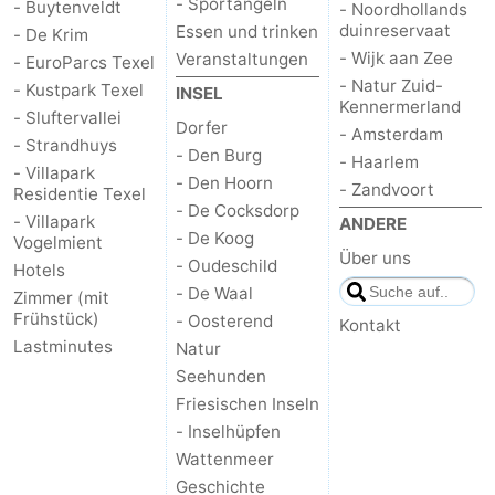
- Sportangeln
- Buytenveldt
- Noordhollands
duinreservaat
Essen und trinken
- De Krim
Schoorlse
Bergen
-
- Wijk aan Zee
Veranstaltungen
- EuroParcs Texel
- Natur Zuid-
- Kustpark Texel
Duinen
aan
Bergen
-
INSEL
Kennermerland
- Sluftervallei
Dorfer
- Amsterdam
Zee
Alkmaar
-
- Strandhuys
- Den Burg
- Haarlem
- Villapark
- Den Hoorn
- Zandvoort
Egmond
-
Residentie Texel
- De Cocksdorp
- Villapark
ANDERE
- De Koog
aan
Noordhollands
-
Vogelmient
Über uns
- Oudeschild
Hotels
Zee
duinreservaat
Wijk
-
- De Waal
Zimmer (mit
Frühstück)
- Oosterend
Kontakt
aan
Natur
-
Lastminutes
Natur
Seehunden
Zee
Zuid-
Amsterdam
-
Friesischen Inseln
- Inselhüpfen
Kennermerland
Haarlem
-
Wattenmeer
Geschichte
Zandvoort
Wetter