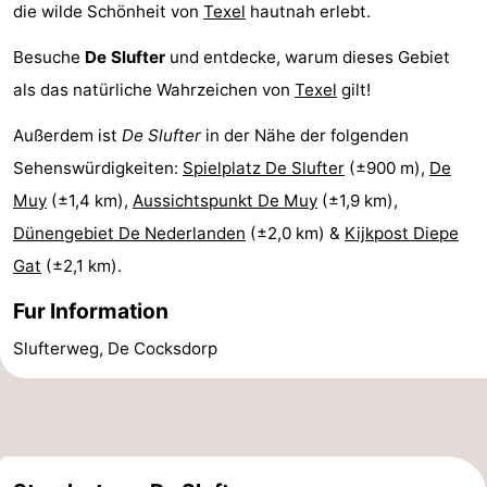
die wilde Schönheit von
Texel
hautnah erlebt.
Sportangeln
Seehunden
Besuche
De Slufter
und entdecke, warum dieses Gebiet
Essen
als das natürliche Wahrzeichen von
Texel
gilt!
Außerdem ist
De Slufter
in der Nähe der folgenden
und
Veranstaltungen
Sehenswürdigkeiten:
Spielplatz De Slufter
(±900 m),
De
trinken
Praktisch
Muy
(±1,4 km),
Aussichtspunkt De Muy
(±1,9 km),
Dünengebiet De Nederlanden
(±2,0 km) &
Kijkpost Diepe
Forum
Gat
(±2,1 km).
Route
Fur Information
-
Slufterweg, De Cocksdorp
Fähre
-
Parken
Inselhüpfen
Reisebuchshop