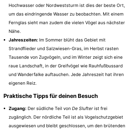
Hochwasser oder Nordweststurm ist dies der beste Ort,
&
-
um das eindringende Wasser zu beobachten. Mit einem
tun
Museen
-
Fernglas sieht man zudem die vielen Vögel aus nächster
Nähe.
Denkmäler
-
Jahreszeiten:
Im Sommer blüht das Gebiet mit
Kirchen
-
Strandflieder und Salzwiesen-Gras, im Herbst rasten
Tausende von Zugvögeln, und im Winter zeigt sich eine
Mühlen
-
raue Landschaft, in der Greifvögel wie Rauhfußbussard
Aussichtspunkte
Attraktionen
und Wanderfalke auftauchen. Jede Jahreszeit hat ihren
eigenen Reiz.
-
Praktische Tipps für deinen Besuch
Rundfahrten
-
Zugang:
Der südliche Teil von
De Slufter
ist frei
Bauernhöfe
-
zugänglich. Der nördliche Teil ist als Vogelschutzgebiet
Spielplätze
-
ausgewiesen und bleibt geschlossen, um den brütenden