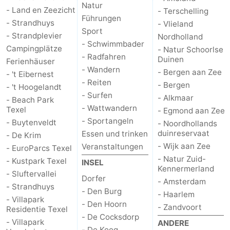
Natur
- Land en Zeezicht
- Terschelling
Führungen
- Strandhuys
- Vlieland
Sport
- Strandplevier
Nordholland
- Schwimmbader
Campingplätze
- Natur Schoorlse
- Radfahren
Duinen
Ferienhäuser
- Wandern
- Bergen aan Zee
- 't Eibernest
- Reiten
- Bergen
- 't Hoogelandt
- Surfen
- Alkmaar
- Beach Park
- Wattwandern
Texel
- Egmond aan Zee
- Sportangeln
- Buytenveldt
- Noordhollands
duinreservaat
Essen und trinken
- De Krim
- Wijk aan Zee
Veranstaltungen
- EuroParcs Texel
- Natur Zuid-
- Kustpark Texel
INSEL
Kennermerland
- Sluftervallei
Dorfer
- Amsterdam
- Strandhuys
- Den Burg
- Haarlem
- Villapark
- Den Hoorn
- Zandvoort
Residentie Texel
- De Cocksdorp
- Villapark
ANDERE
- De Koog