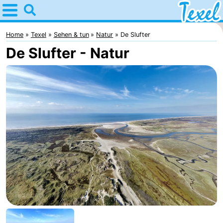
Home
Texel
Home
Texel
Sehen & tun
Natur
De Slufter
De Slufter - Natur
Tipps
Für
kindern
Dorfer
-
Den
-
Burg
Den
-
Hoorn
De
-
Cocksdorp
De
-