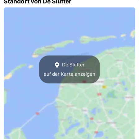
Standort von De Slufter
Medizin
Adressen
Region
Watteninseln
-
De Slufter
Schiermonnikoog
-
auf der Karte anzeigen
Ameland
-
Terschelling
-
Vlieland
Nordholland
-
Natur
-