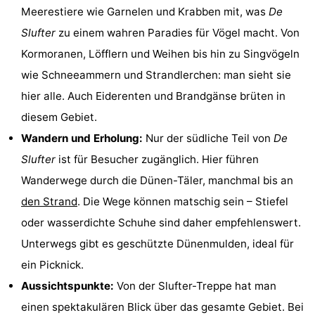
Meerestiere wie Garnelen und Krabben mit, was
De
Krim
EuroParcs
-
Slufter
zu einem wahren Paradies für Vögel macht. Von
Texel
Kustpark
-
Kormoranen, Löfflern und Weihen bis hin zu Singvögeln
wie Schneeammern und Strandlerchen: man sieht sie
Texel
Sluftervallei
-
hier alle. Auch Eiderenten und Brandgänse brüten in
Strandhuys
-
diesem Gebiet.
Wandern und Erholung:
Nur der südliche Teil von
De
Villapark
-
Slufter
ist für Besucher zugänglich. Hier führen
Residentie
Villapark
Hotels
Wanderwege durch die Dünen-Täler, manchmal bis an
den Strand
. Die Wege können matschig sein – Stiefel
Texel
Vogelmient
Zimmer
oder wasserdichte Schuhe sind daher empfehlenswert.
(mit
Lastminutes
Unterwegs gibt es geschützte Dünenmulden, ideal für
ein Picknick.
Frühstück)
Strand
Aussichtspunkte:
Von der Slufter-Treppe hat man
Sehen
einen spektakulären Blick über das gesamte Gebiet. Bei