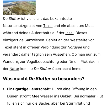
Koog
Oudeschild
-
De
-
De Slufter
ist vielleicht das bekannteste
Naturschutzgebiet von
Texel
und ein absolutes Muss
Waal
Oosterend
Natur
während deines Aufenthalts auf der
Insel
. Dieses
Schönste
einzigartige Salzwiesen-Gebiet an der Westseite von
Texel
steht in offener Verbindung zur
Nordsee
und
Aussichtspunkte
Übernachten
verändert daher täglich sein Aussehen. Ob man nun zum
Appartements
Wandern
, zur Vogelbeobachtung oder für ein Picknick in
der
Natur
kommt:
De Slufter
überrascht immer.
-
Was macht
De Slufter
so besonders?
Bosch
-
Einzigartige Landschaft:
Durch eine Öffnung in den
en
De
-
Dünen strömt Meerwasser ins Gebiet. Bei normaler Flut
Zee
Vlijt
Hoeve
-
füllen sich nur die Bäche, aber bei Sturmflut und