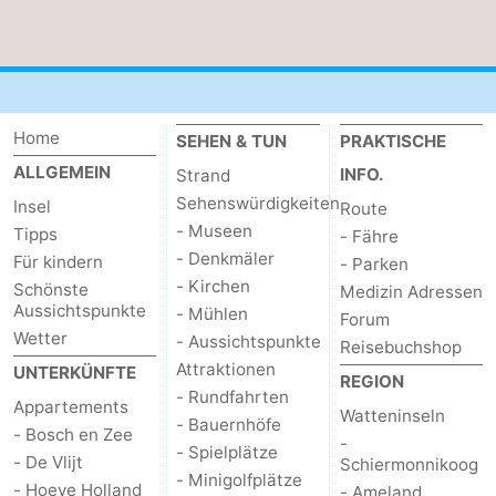
Kontakt
Home
SEHEN & TUN
PRAKTISCHE
ALLGEMEIN
INFO.
Strand
Sehenswürdigkeiten
Insel
Route
- Museen
Tipps
- Fähre
- Denkmäler
Für kindern
- Parken
- Kirchen
Schönste
Medizin Adressen
Aussichtspunkte
- Mühlen
Forum
Wetter
- Aussichtspunkte
Reisebuchshop
Attraktionen
UNTERKÜNFTE
REGION
- Rundfahrten
Appartements
Watteninseln
- Bauernhöfe
- Bosch en Zee
-
- Spielplätze
- De Vlijt
Schiermonnikoog
- Minigolfplätze
- Hoeve Holland
- Ameland