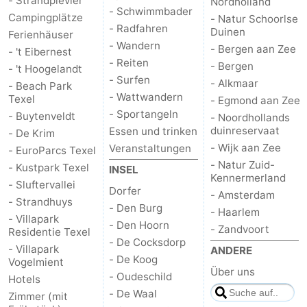
- Strandplevier
Nordholland
- Schwimmbader
Campingplätze
- Natur Schoorlse
- Radfahren
Duinen
Ferienhäuser
- Wandern
- Bergen aan Zee
- 't Eibernest
- Reiten
- Bergen
- 't Hoogelandt
- Surfen
- Alkmaar
- Beach Park
- Wattwandern
Texel
- Egmond aan Zee
- Sportangeln
- Buytenveldt
- Noordhollands
duinreservaat
Essen und trinken
- De Krim
- Wijk aan Zee
Veranstaltungen
- EuroParcs Texel
- Natur Zuid-
- Kustpark Texel
INSEL
Kennermerland
- Sluftervallei
Dorfer
- Amsterdam
- Strandhuys
- Den Burg
- Haarlem
- Villapark
- Den Hoorn
- Zandvoort
Residentie Texel
- De Cocksdorp
- Villapark
ANDERE
- De Koog
Vogelmient
Über uns
- Oudeschild
Hotels
- De Waal
Zimmer (mit