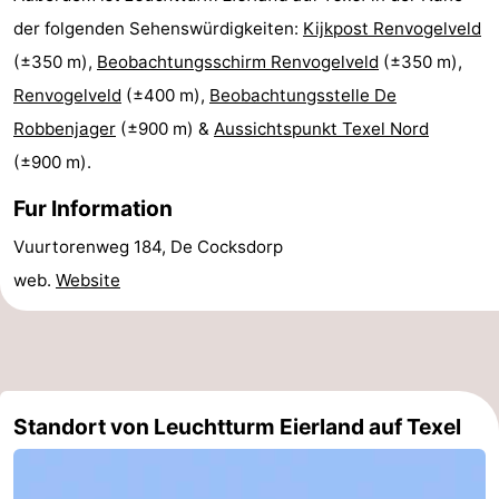
der folgenden Sehenswürdigkeiten:
Kijkpost Renvogelveld
Medizin
(±350 m),
Beobachtungsschirm Renvogelveld
(±350 m),
Adressen
Region
Renvogelveld
(±400 m),
Beobachtungsstelle De
Robbenjager
(±900 m) &
Aussichtspunkt Texel Nord
Watteninseln
(±900 m).
-
Fur Information
Schiermonnikoog
-
Vuurtorenweg 184, De Cocksdorp
web.
Website
Ameland
-
Terschelling
-
Vlieland
Nordholland
Standort von Leuchtturm Eierland auf Texel
-
Natur
-