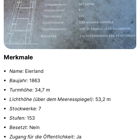
&
-
tun
Museen
-
Denkmäler
-
Kirchen
-
Merkmale
Mühlen
-
Name:
Eierland
Aussichtspunkte
Attraktionen
Baujahr:
1863
Turmhöhe:
34,7 m
-
Lichthöhe (über dem Meeresspiegel):
53,2 m
Rundfahrten
-
Stockwerke:
7
Stufen:
153
Bauernhöfe
-
Besetzt:
Nein
Spielplätze
-
Zugang für die Öffentlichkeit:
Ja