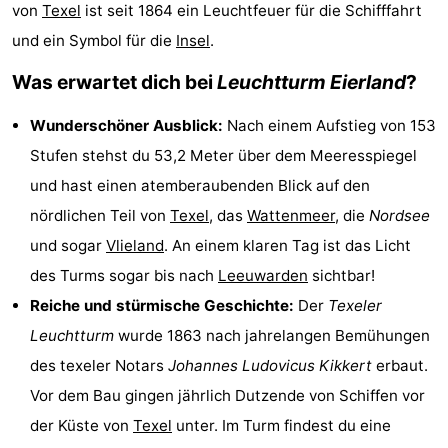
von
Texel
ist seit 1864 ein Leuchtfeuer für die Schifffahrt
Koog
Oudeschild
-
und ein Symbol für die
Insel
.
De
-
Was erwartet dich bei
Leuchtturm Eierland
?
Waal
Oosterend
Natur
Wunderschöner Ausblick:
Nach einem Aufstieg von 153
Stufen stehst du 53,2 Meter über dem Meeresspiegel
Schönste
und hast einen atemberaubenden Blick auf den
Aussichtspunkte
Übernachten
nördlichen Teil von
Texel
, das
Wattenmeer
, die
Nordsee
und sogar
Vlieland
. An einem klaren Tag ist das Licht
Appartements
des Turms sogar bis nach
Leeuwarden
sichtbar!
-
Reiche und stürmische Geschichte:
Der
Texeler
Leuchtturm
wurde 1863 nach jahrelangen Bemühungen
Bosch
-
des texeler Notars
Johannes Ludovicus Kikkert
erbaut.
en
De
-
Vor dem Bau gingen jährlich Dutzende von Schiffen vor
der Küste von
Texel
unter. Im Turm findest du eine
Zee
Vlijt
Hoeve
-