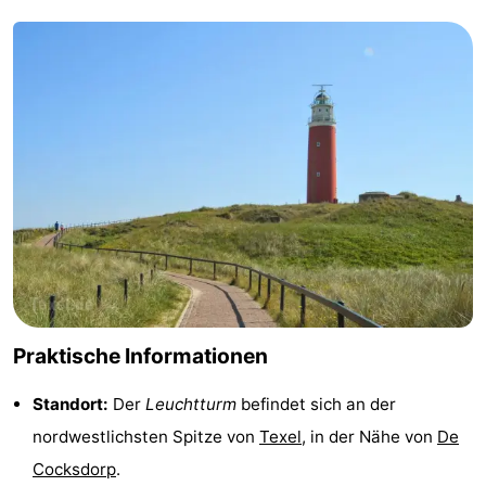
Minigolfplätze
Natur
Führungen
Sport
-
Schwimmbader
-
Radfahren
-
Wandern
-
Praktische Informationen
Reiten
-
Standort:
Der
Leuchtturm
befindet sich an der
Surfen
-
nordwestlichsten Spitze von
Texel
, in der Nähe von
De
Cocksdorp
.
Wattwandern
-