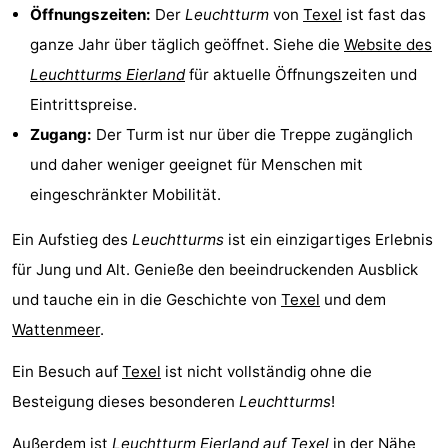
Öffnungszeiten:
Der
Leuchtturm
von
Texel
ist fast das
Sportangeln
Seehunden
ganze Jahr über täglich geöffnet. Siehe die
Website des
Leuchtturms Eierland
für aktuelle Öffnungszeiten und
Essen
Eintrittspreise.
und
Veranstaltungen
Zugang:
Der Turm ist nur über die Treppe zugänglich
und daher weniger geeignet für Menschen mit
trinken
Praktisch
eingeschränkter Mobilität.
Forum
Ein Aufstieg des
Leuchtturms
ist ein einzigartiges Erlebnis
Route
für Jung und Alt. Genieße den beeindruckenden Ausblick
und tauche ein in die Geschichte von
Texel
und dem
-
Wattenmeer
.
Fähre
-
Ein Besuch auf
Texel
ist nicht vollständig ohne die
Parken
Inselhüpfen
Besteigung dieses besonderen
Leuchtturms
!
Reisebuchshop
Außerdem ist
Leuchtturm Eierland auf Texel
in der Nähe