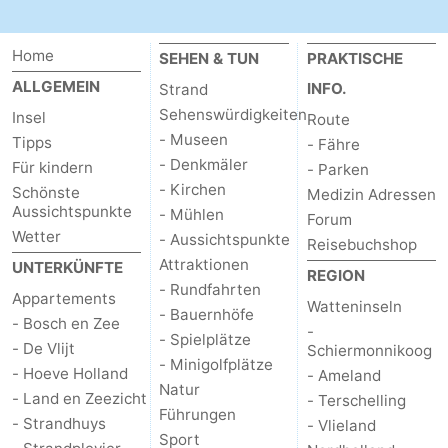
Home
SEHEN & TUN
PRAKTISCHE
ALLGEMEIN
INFO.
Strand
Sehenswürdigkeiten
Insel
Route
- Museen
Tipps
- Fähre
- Denkmäler
Für kindern
- Parken
- Kirchen
Schönste
Medizin Adressen
Aussichtspunkte
- Mühlen
Forum
Wetter
- Aussichtspunkte
Reisebuchshop
Attraktionen
UNTERKÜNFTE
REGION
- Rundfahrten
Appartements
Watteninseln
- Bauernhöfe
- Bosch en Zee
-
- Spielplätze
- De Vlijt
Schiermonnikoog
- Minigolfplätze
- Hoeve Holland
- Ameland
Natur
- Land en Zeezicht
- Terschelling
Führungen
- Strandhuys
- Vlieland
Sport