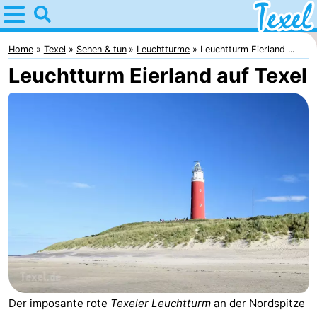
Home
Texel
Home
Texel
Sehen & tun
Leuchtturme
Leuchtturm Eierland ...
Leuchtturm Eierland auf Texel
Tipps
Für
kindern
Dorfer
-
Den
-
Burg
Den
-
Hoorn
De
-
Cocksdorp
De
-
Der imposante rote
Texeler Leuchtturm
an der Nordspitze