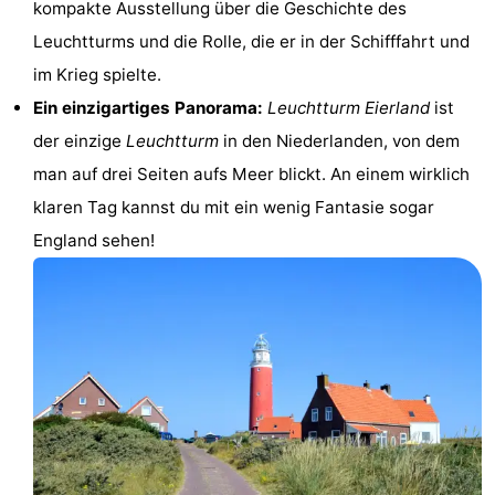
kompakte Ausstellung über die Geschichte des
Holland
Land
-
Leuchtturms und die Rolle, die er in der Schifffahrt und
im Krieg spielte.
en
Strandhuys
-
Ein einzigartiges Panorama:
Leuchtturm Eierland
ist
Zeezicht
Strandplevier
Campingplätze
der einzige
Leuchtturm
in den Niederlanden, von dem
man auf drei Seiten aufs Meer blickt. An einem wirklich
Ferienhäuser
klaren Tag kannst du mit ein wenig Fantasie sogar
-
England sehen!
't
-
Eibernest
't
-
Hoogelandt
Beach
-
Park
Buytenveldt
-
Texel
De
-