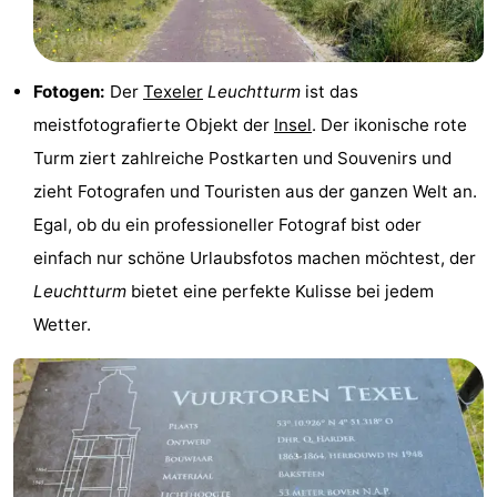
Krim
EuroParcs
-
Texel
Kustpark
-
Fotogen:
Der
Texeler
Leuchtturm
ist das
meistfotografierte Objekt der
Insel
. Der ikonische rote
Texel
Sluftervallei
-
Turm ziert zahlreiche Postkarten und Souvenirs und
Strandhuys
-
zieht Fotografen und Touristen aus der ganzen Welt an.
Egal, ob du ein professioneller Fotograf bist oder
Villapark
-
einfach nur schöne Urlaubsfotos machen möchtest, der
Residentie
Villapark
Hotels
Leuchtturm
bietet eine perfekte Kulisse bei jedem
Wetter.
Texel
Vogelmient
Zimmer
(mit
Lastminutes
Frühstück)
Strand
Sehen