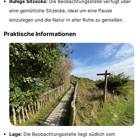
Ruhige Sitzecke:
Die Beobachtungsstelle verfügt über
Holland
Land
-
eine gemütliche Sitzecke, ideal um eine Pause
einzulegen und die Natur in aller Ruhe zu genießen.
en
Strandhuys
-
Praktische Informationen
Zeezicht
Strandplevier
Campingplätze
Ferienhäuser
-
't
-
Eibernest
't
-
Hoogelandt
Beach
-
Park
Buytenveldt
-
Texel
De
-
Lage:
Die Beobachtungsstelle liegt südlich vom