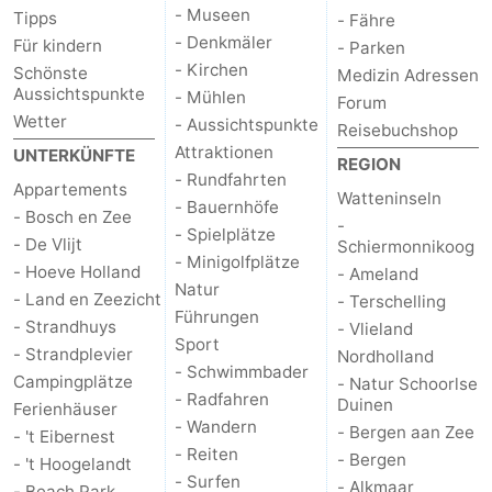
- Museen
Tipps
- Fähre
Medizin
- Denkmäler
Für kindern
- Parken
- Kirchen
Schönste
Medizin Adressen
Adressen
Region
Aussichtspunkte
- Mühlen
Forum
Wetter
- Aussichtspunkte
Reisebuchshop
Watteninseln
Attraktionen
UNTERKÜNFTE
REGION
- Rundfahrten
-
Appartements
Watteninseln
- Bauernhöfe
- Bosch en Zee
-
- Spielplätze
Schiermonnikoog
-
- De Vlijt
Schiermonnikoog
- Minigolfplätze
- Hoeve Holland
- Ameland
Ameland
-
Natur
- Land en Zeezicht
- Terschelling
Führungen
- Strandhuys
- Vlieland
Terschelling
-
Sport
- Strandplevier
Nordholland
- Schwimmbader
Campingplätze
- Natur Schoorlse
Vlieland
Nordholland
- Radfahren
Duinen
Ferienhäuser
- Wandern
- Bergen aan Zee
-
- 't Eibernest
- Reiten
- Bergen
- 't Hoogelandt
- Surfen
Natur
-
- Alkmaar
- Beach Park