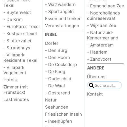
- Wattwandern
Texel
- Egmond aan Zee
Schoorlse
Bergen
-
- Sportangeln
- Buytenveldt
- Noordhollands
duinreservaat
Essen und trinken
- De Krim
Duinen
aan
Bergen
-
- Wijk aan Zee
Veranstaltungen
- EuroParcs Texel
- Natur Zuid-
- Kustpark Texel
INSEL
Zee
Alkmaar
-
Kennermerland
- Sluftervallei
Dorfer
- Amsterdam
- Strandhuys
Egmond
-
- Den Burg
- Haarlem
- Villapark
- Den Hoorn
- Zandvoort
Residentie Texel
aan
Noordhollands
-
- De Cocksdorp
- Villapark
ANDERE
- De Koog
Vogelmient
Zee
duinreservaat
Wijk
-
Über uns
- Oudeschild
Hotels
- De Waal
Zimmer (mit
aan
Natur
-
Frühstück)
- Oosterend
Kontakt
Lastminutes
Natur
Zee
Zuid-
Amsterdam
-
Seehunden
Kennermerland
Haarlem
-
Friesischen Inseln
- Inselhüpfen
Zandvoort
Wetter