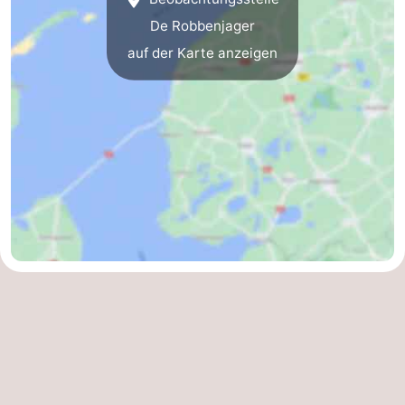
De Robbenjager
Minigolfplätze
Natur
auf der Karte anzeigen
Führungen
Sport
-
Schwimmbader
-
Radfahren
-
Wandern
-
Reiten
-
Surfen
-
Wattwandern
-