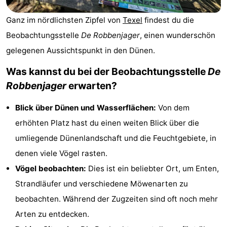
Koog
Oudeschild
-
Ganz im nördlichsten Zipfel von
Texel
findest du die
De
-
Beobachtungsstelle
De Robbenjager
, einen wunderschön
gelegenen Aussichtspunkt in den Dünen.
Waal
Oosterend
Natur
Was kannst du bei der Beobachtungsstelle
De
Schönste
Robbenjager
erwarten?
Aussichtspunkte
Übernachten
Blick über Dünen und Wasserflächen:
Von dem
erhöhten Platz hast du einen weiten Blick über die
Appartements
umliegende Dünenlandschaft und die Feuchtgebiete, in
-
denen viele Vögel rasten.
Vögel beobachten:
Dies ist ein beliebter Ort, um Enten,
Bosch
-
Strandläufer und verschiedene Möwenarten zu
en
De
-
beobachten. Während der Zugzeiten sind oft noch mehr
Arten zu entdecken.
Zee
Vlijt
Hoeve
-