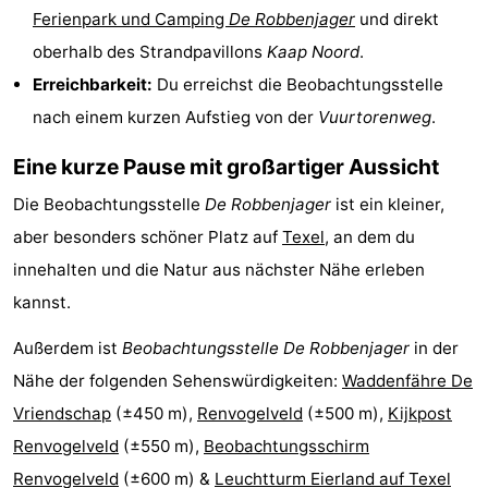
Ferienpark und Camping
De Robbenjager
und direkt
Krim
EuroParcs
-
oberhalb des Strandpavillons
Kaap Noord
.
Texel
Kustpark
-
Erreichbarkeit:
Du erreichst die Beobachtungsstelle
nach einem kurzen Aufstieg von der
Vuurtorenweg
.
Texel
Sluftervallei
-
Eine kurze Pause mit großartiger Aussicht
Strandhuys
-
Die Beobachtungsstelle
De Robbenjager
ist ein kleiner,
Villapark
-
aber besonders schöner Platz auf
Texel
, an dem du
innehalten und die Natur aus nächster Nähe erleben
Residentie
Villapark
Hotels
kannst.
Texel
Vogelmient
Zimmer
Außerdem ist
Beobachtungsstelle De Robbenjager
in der
(mit
Lastminutes
Nähe der folgenden Sehenswürdigkeiten:
Waddenfähre De
Vriendschap
(±450 m),
Renvogelveld
(±500 m),
Kijkpost
Frühstück)
Strand
Renvogelveld
(±550 m),
Beobachtungsschirm
Sehen
Renvogelveld
(±600 m) &
Leuchtturm Eierland auf Texel