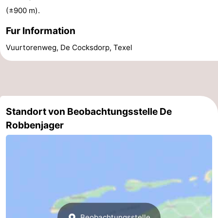
(±900 m).
&
-
Fur Information
tun
Museen
-
Vuurtorenweg, De Cocksdorp, Texel
Denkmäler
-
Kirchen
-
Mühlen
-
Standort von Beobachtungsstelle De
Robbenjager
Aussichtspunkte
Attraktionen
-
Rundfahrten
-
Bauernhöfe
-
Spielplätze
-
Beobachtungsstelle