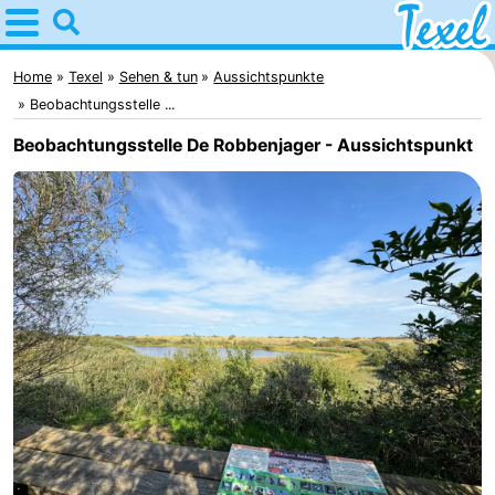
Home
Texel
Home
Texel
Sehen & tun
Aussichtspunkte
Beobachtungsstelle ...
Tipps
Beobachtungsstelle De Robbenjager - Aussichtspunkt
Für
kindern
Dorfer
-
Den
-
Burg
Den
-
Hoorn
De
-
Cocksdorp
De
-