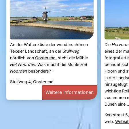
An der Wattenküste der wunderschönen
Die
Hervormt
Texeler Landschaft, an der
Stuifweg
eines der m
nördlich von
Oosterend
, steht die Mühle
fotografier
Het Noorden
. Was macht die Mühle
Het
befindet sic
Noorden
besonders? -
Hoorn
und st
in der Lands
Stuifweg 4, Oosterend
hinzugefügt 
wichtige Rol
Weitere Informationen
zusammen mi
Dünen eine ..
Kerkstraat 5
web.
Websit