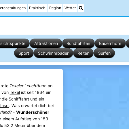
eranstaltungen
Praktisch
Region
Wetter
sichtspunkte
Attraktionen
Rundfahrten
Bauernhöfe
Sport
Schwimmbader
Reiten
Surfen
 rote
Texeler Leuchtturm
an
e von
Texel
ist seit 1864 ein
 die Schifffahrt und ein
e
Insel
. Was erwartet dich bei
rland
? -
Wunderschöner
 einem Aufstieg von 153
du 53,2 Meter über dem