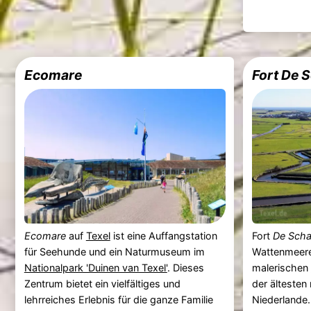
Ecomare
Fort De 
Ecomare
auf
Texel
ist eine Auffangstation
Fort
De Sch
für Seehunde und ein Naturmuseum im
Wattenmeere
Nationalpark 'Duinen van Texel'
. Dieses
malerischen
Zentrum bietet ein vielfältiges und
der ältesten
lehrreiches Erlebnis für die ganze Familie
Niederlande