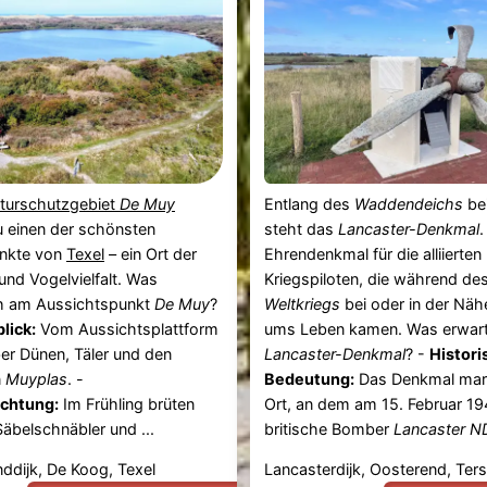
turschutzgebiet
De Muy
Entlang des
Waddendeichs
be
u einen der schönsten
steht das
Lancaster-Denkmal
.
nkte von
Texel
– ein Ort der
Ehrendenkmal für die alliierten
und Vogelvielfalt. Was
Kriegspiloten, die während de
ch am Aussichtspunkt
De Muy
?
Weltkriegs
bei oder in der Nä
lick:
Vom Aussichtsplattform
ums Leben kamen. Was erwart
ber Dünen, Täler und den
Lancaster-Denkmal
? -
Histori
n
Muyplas
. -
Bedeutung:
Das Denkmal mark
chtung:
Im Frühling brüten
Ort, an dem am 15. Februar 19
 Säbelschnäbler und ...
britische Bomber
Lancaster ND
dijk, De Koog, Texel
Lancasterdijk, Oosterend, Ters