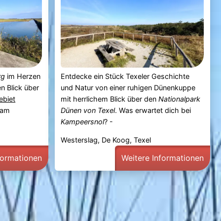
rg
im Herzen
Entdecke ein Stück Texeler Geschichte
en Blick über
und Natur von einer ruhigen Dünenkuppe
ebiet
mit herrlichem Blick über den
Nationalpark
 am
Dünen von Texel
. Was erwartet dich bei
-
Kampeersnol
? -
Westerslag, De Koog, Texel
formationen
Weitere Informationen