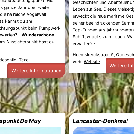
elbeobachtungspunkt. Hier
Geschichten und Abenteuer ü
as ganze Jahr über weite
Leben auf See. Dieses vielsei
d eine reiche Vogelwelt
erweckt die raue maritime Ges
as kannst du am
seiner beeindruckenden Samm
chtungspunkt beim Pumpwerk
Top-Funden aus jahrhundertea
rwarten? -
Wunderschöne
Schiffswracks zum Leben. Wa
m Aussichtspunkt hast du
erwarten? -
Heemskerckstraat 9, Oudesch
eschild, Texel
web.
Website
Weitere In
Weitere Informationen
spunkt De Muy
Lancaster-Denkmal