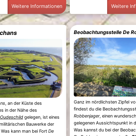
Weitere Informationen
Weitere In
Schans
Beobachtungsstelle De R
Ganz im nördlichsten Zipfel v
ans
, an der Küste des
findest du die Beobachtungsst
s in der Nähe des
Robbenjager
, einen wundersc
Oudeschild
gelegen, ist eines
gelegenen Aussichtspunkt in 
 militärischen Bauwerke der
Was kannst du bei der Beobac
. Was kann man bei Fort
De