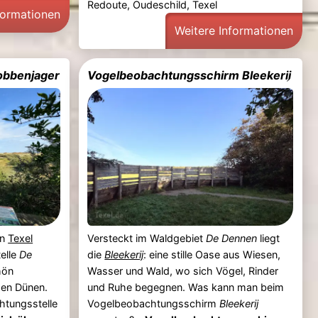
Redoute, Oudeschild, Texel
formationen
Weitere Informationen
obbenjager
Vogelbeobachtungsschirm Bleekerij
on
Texel
Versteckt im Waldgebiet
De Dennen
liegt
elle
De
die
Bleekerij
: eine stille Oase aus Wiesen,
hön
Wasser und Wald, wo sich Vögel, Rinder
den Dünen.
und Ruhe begegnen. Was kann man beim
htungsstelle
Vogelbeobachtungsschirm
Bleekerij