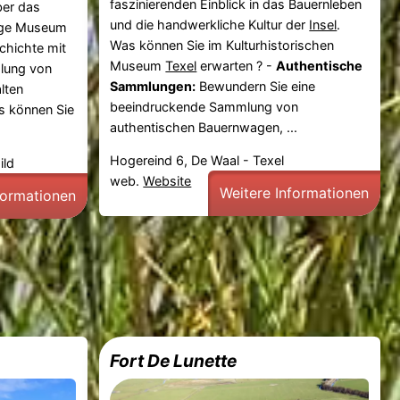
faszinierenden Einblick in das Bauernleben
ber das
und die handwerkliche Kultur der
Insel
.
tige Museum
Was können Sie im Kulturhistorischen
chichte mit
Museum
Texel
erwarten ? -
Authentische
lung von
Sammlungen:
Bewundern Sie eine
lten
beeindruckende Sammlung von
s können Sie
authentischen Bauernwagen, ...
Hogereind 6, De Waal - Texel
ild
web.
Website
Weitere Informationen
formationen
Fort De Lunette