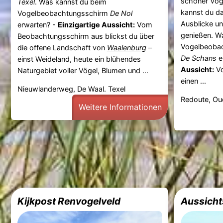
schöner Vog
Texel
. Was kannst du beim
kannst du d
Vogelbeobachtungsschirm
De Nol
Ausblicke un
erwarten? -
Einzigartige Aussicht:
Vom
genießen. W
Beobachtungsschirm aus blickst du über
Vogelbeoba
die offene Landschaft von
Waalenburg
–
De Schans
e
einst Weideland, heute ein blühendes
Aussicht:
Vo
Naturgebiet voller Vögel, Blumen und ...
einen ...
Nieuwlanderweg, De Waal. Texel
Redoute, Oud
Weitere Informationen
Kijkpost Renvogelveld
Aussicht