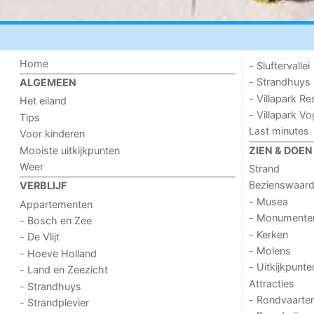
Home
- Sluftervallei
- Strandhuys
ALGEMEEN
- Villapark Re
Het eiland
- Villapark V
Tips
Last minutes
Voor kinderen
Mooiste uitkijkpunten
ZIEN & DOEN
Weer
Strand
Bezienswaar
VERBLIJF
- Musea
Appartementen
- Monumente
- Bosch en Zee
- Kerken
- De Vlijt
- Molens
- Hoeve Holland
- Uitkijkpunte
- Land en Zeezicht
Attracties
- Strandhuys
- Rondvaarte
- Strandplevier