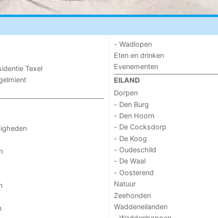
- Wadlopen
Eten en drinken
Evenementen
sidentie Texel
ogelmient
EILAND
Dorpen
- Den Burg
- Den Hoorn
- De Cocksdorp
digheden
- De Koog
- Oudeschild
n
- De Waal
- Oosterend
Natuur
n
Zeehonden
Waddeneilanden
n
- Waddenhoppen