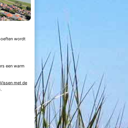
hoeften wordt
ers een warm
 Vissen met de
.