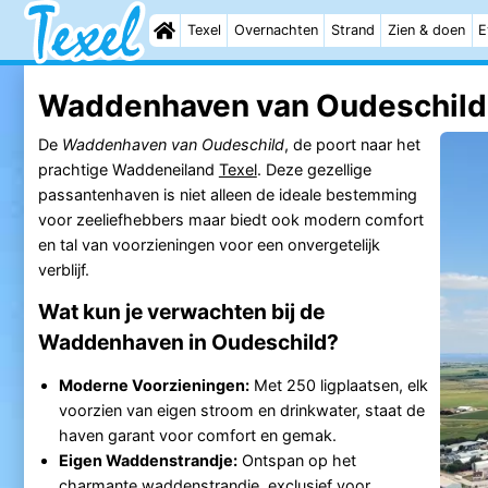
Texel
Overnachten
Strand
Zien & doen
E
Waddenhaven van Oudeschild 
De
Waddenhaven van Oudeschild
, de poort naar het
prachtige Waddeneiland
Texel
. Deze gezellige
passantenhaven is niet alleen de ideale bestemming
voor zeeliefhebbers maar biedt ook modern comfort
en tal van voorzieningen voor een onvergetelijk
verblijf.
Wat kun je verwachten bij de
Waddenhaven in Oudeschild?
Moderne Voorzieningen:
Met 250 ligplaatsen, elk
voorzien van eigen stroom en drinkwater, staat de
haven garant voor comfort en gemak.
Eigen Waddenstrandje:
Ontspan op het
charmante waddenstrandje, exclusief voor