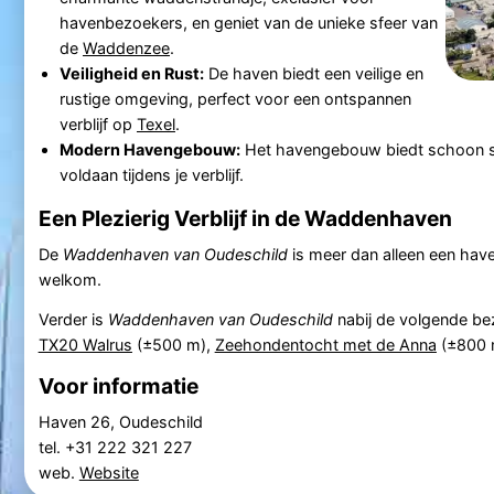
havenbezoekers, en geniet van de unieke sfeer van
de
Waddenzee
.
Veiligheid en Rust:
De haven biedt een veilige en
rustige omgeving, perfect voor een ontspannen
verblijf op
Texel
.
Modern Havengebouw:
Het havengebouw biedt schoon san
voldaan tijdens je verblijf.
Een Plezierig Verblijf in de Waddenhaven
De
Waddenhaven van Oudeschild
is meer dan alleen een have
welkom.
Verder is
Waddenhaven van Oudeschild
nabij de volgende b
TX20 Walrus
(±500 m),
Zeehondentocht met de Anna
(±800 
Voor informatie
Haven 26, Oudeschild
tel. +31 222 321 227
web.
Website