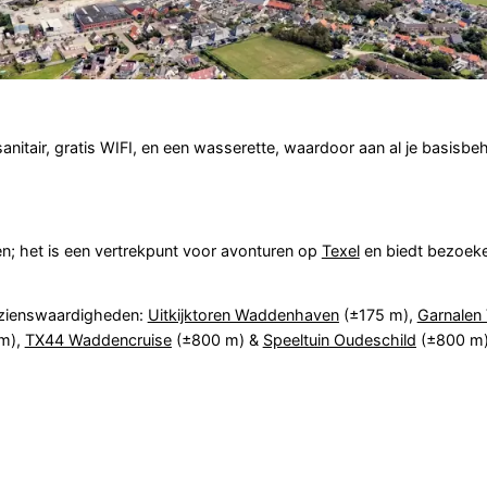
itair, gratis WIFI, en een wasserette, waardoor aan al je basisbe
n; het is een vertrekpunt voor avonturen op
Texel
en biedt bezoek
ezienswaardigheden:
Uitkijktoren Waddenhaven
(±175 m),
Garnalen
m),
TX44 Waddencruise
(±800 m) &
Speeltuin Oudeschild
(±800 m)