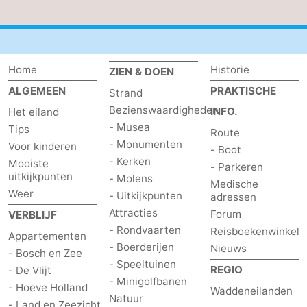
Park
Buytenveldt
-
Texel
De
-
Home
Historie
ZIEN & DOEN
Krim
EuroParcs
-
ALGEMEEN
PRAKTISCHE
Strand
Bezienswaardigheden
INFO.
Het eiland
Texel
Kustpark
-
- Musea
Tips
Route
Texel
Sluftervallei
-
- Monumenten
Voor kinderen
- Boot
- Kerken
Mooiste
- Parkeren
Strandhuys
-
uitkijkpunten
- Molens
Medische
Weer
- Uitkijkpunten
adressen
Villapark
-
Attracties
Forum
VERBLIJF
- Rondvaarten
Reisboekenwinkel
Residentie
Villapark
Last
Appartementen
- Boerderijen
Nieuws
- Bosch en Zee
- Speeltuinen
Texel
Vogelmient
minutes
Strand
REGIO
- De Vlijt
- Minigolfbanen
- Hoeve Holland
Waddeneilanden
Zien
Natuur
- Land en Zeezicht