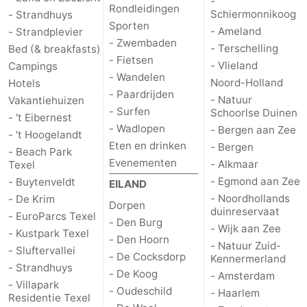
-
Rondleidingen
Schiermonnikoog
- Strandhuys
&
Bezienswaardigheden
Sporten
- Ameland
- Strandplevier
- Zwembaden
- Terschelling
Bed (& breakfasts)
doen
-
- Fietsen
- Vlieland
Campings
- Wandelen
Noord-Holland
Musea
-
Hotels
- Paardrijden
- Natuur
Vakantiehuizen
- Surfen
Schoorlse Duinen
Monumenten
-
- 't Eibernest
- Wadlopen
- Bergen aan Zee
- 't Hoogelandt
Kerken
-
Eten en drinken
- Bergen
- Beach Park
Evenementen
- Alkmaar
Texel
Molens
-
- Egmond aan Zee
- Buytenveldt
EILAND
- Noordhollands
- De Krim
Dorpen
Uitkijkpunten
Attracties
duinreservaat
- EuroParcs Texel
- Den Burg
- Wijk aan Zee
- Kustpark Texel
-
- Den Hoorn
- Natuur Zuid-
- Sluftervallei
- De Cocksdorp
Kennermerland
- Strandhuys
Rondvaarten
-
- De Koog
- Amsterdam
- Villapark
- Oudeschild
- Haarlem
Residentie Texel
Boerderijen
-