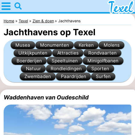
Home
Texel
Home
Texel
Zien & doen
Jachthavens
Jachthavens op Texel
Tips
Musea
Monumenten
Kerken
Molens
Voor
Uitkijkpunten
Attracties
Rondvaarten
Boerderijen
Speeltuinen
Minigolfbanen
kinderen
Dorpen
Natuur
Rondleidingen
Sporten
-
Zwembaden
Paardrijden
Surfen
Den
-
Waddenhaven van Oudeschild
Burg
Den
-
Hoorn
De
-
Cocksdorp
De
-