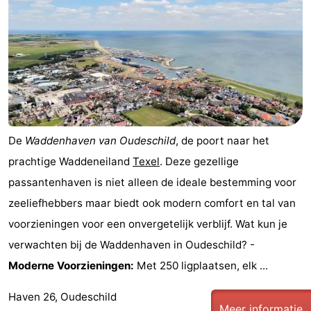
Koog
Oudeschild
-
De
-
Waal
Oosterend
Natuur
Mooiste
De
Waddenhaven van Oudeschild
, de poort naar het
uitkijkpunten
Overnachten
prachtige Waddeneiland
Texel
. Deze gezellige
Appartementen
passantenhaven is niet alleen de ideale bestemming voor
zeeliefhebbers maar biedt ook modern comfort en tal van
-
voorzieningen voor een onvergetelijk verblijf. Wat kun je
Bosch
-
verwachten bij de Waddenhaven in Oudeschild? -
Moderne Voorzieningen:
Met 250 ligplaatsen, elk ...
en
De
-
Haven 26, Oudeschild
Zee
Vlijt
Hoeve
-
Meer informatie