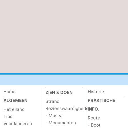
Wadlopen
Zeehonden
Eten
en
Evenementen
drinken
Praktisch
Forum
Route
-
Home
Historie
ZIEN & DOEN
Boot
Waddenhoppen
ALGEMEEN
PRAKTISCHE
Strand
Bezienswaardigheden
INFO.
Het eiland
-
- Musea
Tips
Route
- Monumenten
Voor kinderen
- Boot
Parkeren
Reisboekenwinkel