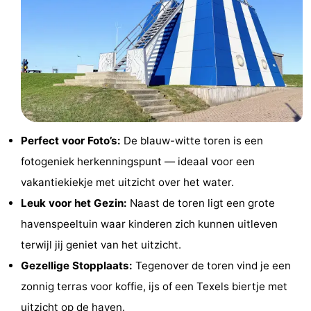
Holland
Land
-
en
Strandhuys
-
Zeezicht
Strandplevier
Bed
(&
Campings
Perfect voor Foto’s:
De blauw-witte toren is een
breakfasts)
Hotels
fotogeniek herkenningspunt — ideaal voor een
Vakantiehuizen
vakantiekiekje met uitzicht over het water.
Leuk voor het Gezin:
Naast de toren ligt een grote
-
havenspeeltuin waar kinderen zich kunnen uitleven
't
-
terwijl jij geniet van het uitzicht.
Gezellige Stopplaats:
Tegenover de toren vind je een
Eibernest
't
-
zonnig terras voor koffie, ijs of een Texels biertje met
Hoogelandt
Beach
-
uitzicht op de haven.