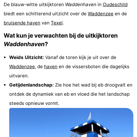
De blauw-witte uitkijktoren
Waddenhaven
in
Oudeschild
Koog
Oudeschild
-
biedt een schitterend uitzicht over de
Waddenzee
en de
De
-
bruisende haven
van
Texel
.
Wat kun je verwachten bij de uitkijktoren
Waal
Oosterend
Natuur
Waddenhaven
?
Mooiste
Weids Uitzicht:
Vanaf de toren kijk je uit over de
uitkijkpunten
Overnachten
Waddenzee
, de
haven
en de vissersboten die dagelijks
uitvaren.
Appartementen
Getijdenlandschap:
Zie hoe het wad bij eb droogvalt en
-
ontdek de dynamiek van eb en vloed die het landschap
steeds opnieuw vormt.
Bosch
-
en
De
-
Zee
Vlijt
Hoeve
-