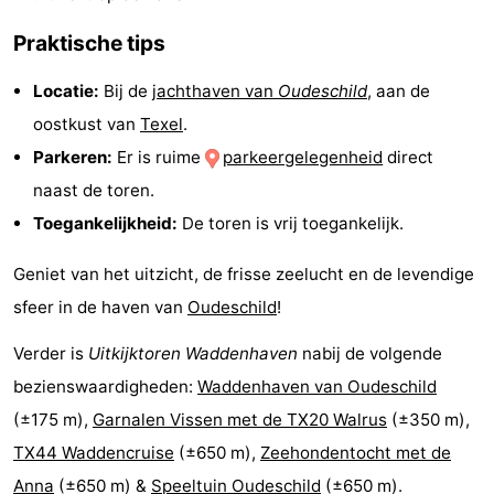
Park
Buytenveldt
-
Praktische tips
Texel
De
-
Locatie:
Bij de
jachthaven van
Oudeschild
, aan de
oostkust van
Texel
.
Krim
EuroParcs
-
Parkeren:
Er is ruime
parkeergelegenheid
direct
Texel
Kustpark
-
naast de toren.
Toegankelijkheid:
De toren is vrij toegankelijk.
Texel
Sluftervallei
-
Geniet van het uitzicht, de frisse zeelucht en de levendige
Strandhuys
-
sfeer in de haven van
Oudeschild
!
Villapark
-
Verder is
Uitkijktoren Waddenhaven
nabij de volgende
Residentie
Villapark
Last
bezienswaardigheden:
Waddenhaven van Oudeschild
(±175 m),
Garnalen Vissen met de TX20 Walrus
(±350 m),
Texel
Vogelmient
minutes
Strand
TX44 Waddencruise
(±650 m),
Zeehondentocht met de
Zien
Anna
(±650 m) &
Speeltuin Oudeschild
(±650 m).