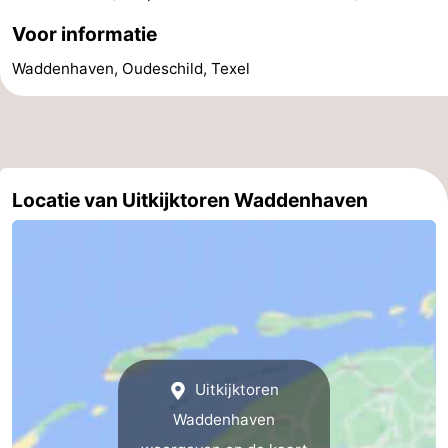
&
Bezienswaardigheden
Voor informatie
Waddenhaven, Oudeschild, Texel
doen
-
Musea
-
Monumenten
-
Locatie van Uitkijktoren Waddenhaven
Kerken
-
Molens
-
Uitkijkpunten
Attracties
-
Uitkijktoren
Rondvaarten
-
Waddenhaven
Boerderijen
-