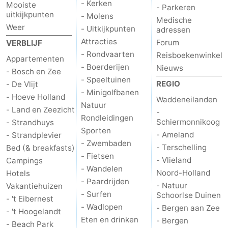
- Kerken
Mooiste
- Parkeren
uitkijkpunten
- Molens
Nieuws
Medische
Weer
- Uitkijkpunten
adressen
Attracties
Medische
Forum
VERBLIJF
- Rondvaarten
Reisboekenwinkel
Appartementen
adressen
Regio
- Boerderijen
Nieuws
- Bosch en Zee
- Speeltuinen
REGIO
- De Vlijt
Waddeneilanden
- Minigolfbanen
- Hoeve Holland
Waddeneilanden
Natuur
- Land en Zeezicht
-
-
Rondleidingen
Schiermonnikoog
- Strandhuys
Sporten
Schiermonnikoog
-
- Ameland
- Strandplevier
- Zwembaden
- Terschelling
Bed (& breakfasts)
- Fietsen
Ameland
-
- Vlieland
Campings
- Wandelen
Noord-Holland
Hotels
Terschelling
-
- Paardrijden
- Natuur
Vakantiehuizen
- Surfen
Schoorlse Duinen
- 't Eibernest
Vlieland
Noord-
- Wadlopen
- Bergen aan Zee
- 't Hoogelandt
Eten en drinken
- Bergen
- Beach Park
Holland
-