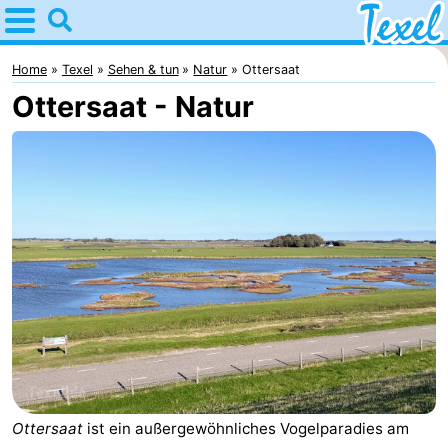
Home
Texel
Home
Texel
Sehen & tun
Natur
Ottersaat
Ottersaat - Natur
Tipps
Für
kindern
Dorfer
-
Den
-
Burg
Den
-
Hoorn
De
-
Cocksdorp
De
-
Ottersaat
ist ein außergewöhnliches Vogelparadies am