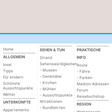
Schoorlse
Bergen
-
Duinen
aan
Bergen
-
Zee
Alkmaar
-
Egmond
-
Home
SEHEN & TUN
PRAKTISCHE
aan
Noordhollands
-
ALLGEMEIN
INFO.
Strand
Sehenswürdigkeiten
Insel
Route
Zee
duinreservaat
Wijk
-
- Museen
Tipps
- Fähre
- Denkmäler
Für kindern
aan
Natur
-
- Parken
- Kirchen
Schönste
Medizin Adressen
Aussichtspunkte
Zee
Zuid-
Amsterdam
-
- Mühlen
Forum
Wetter
- Aussichtspunkte
Reisebuchshop
Kennermerland
Haarlem
-
Attraktionen
UNTERKÜNFTE
REGION
- Rundfahrten
Appartements
Zandvoort
Wetter
Watteninseln