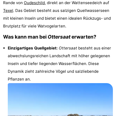
Rande von
Oudeschild
, direkt an der Wattenseedeich auf
Koog
Oudeschild
-
Texel
. Das Gebiet besteht aus salzigen Quellwasserseen
De
-
mit kleinen Inseln und bietet einen idealen Rückzugs- und
Brutplatz für viele Watvogelarten.
Waal
Oosterend
Natur
Was kann man bei
Ottersaat
erwarten?
Schönste
Einzigartiges Quellgebiet:
Ottersaat
besteht aus einer
Aussichtspunkte
Übernachten
abwechslungsreichen Landschaft mit höher gelegenen
Inseln und tiefer liegenden Wasserflächen. Diese
Appartements
Dynamik zieht zahlreiche Vögel und salzliebende
-
Pflanzen an.
Bosch
-
en
De
-
Zee
Vlijt
Hoeve
-