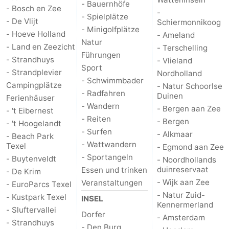
- Bauernhöfe
- Bosch en Zee
-
- Spielplätze
Kontakt
- De Vlijt
Schiermonnikoog
- Minigolfplätze
- Hoeve Holland
- Ameland
Natur
- Land en Zeezicht
- Terschelling
Führungen
- Strandhuys
- Vlieland
Sport
- Strandplevier
Nordholland
- Schwimmbader
Campingplätze
- Natur Schoorlse
- Radfahren
Duinen
Ferienhäuser
- Wandern
- Bergen aan Zee
- 't Eibernest
- Reiten
- Bergen
- 't Hoogelandt
- Surfen
- Alkmaar
- Beach Park
- Wattwandern
Texel
- Egmond aan Zee
- Sportangeln
- Buytenveldt
- Noordhollands
duinreservaat
Essen und trinken
- De Krim
- Wijk aan Zee
Veranstaltungen
- EuroParcs Texel
- Natur Zuid-
- Kustpark Texel
INSEL
Kennermerland
- Sluftervallei
Dorfer
- Amsterdam
- Strandhuys
- Den Burg