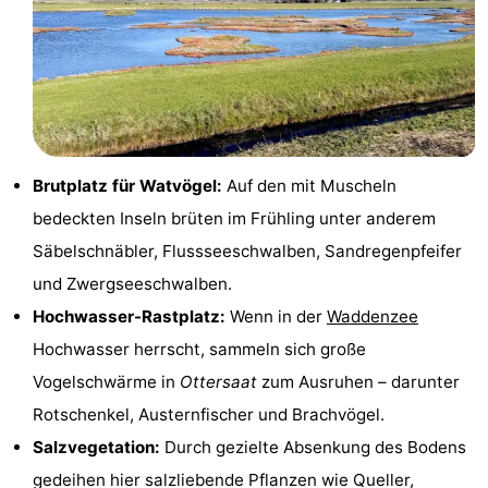
Holland
Land
-
en
Strandhuys
-
Zeezicht
Strandplevier
Campingplätze
Ferienhäuser
Brutplatz für Watvögel:
Auf den mit Muscheln
bedeckten Inseln brüten im Frühling unter anderem
-
Säbelschnäbler, Flussseeschwalben, Sandregenpfeifer
't
-
und Zwergseeschwalben.
Hochwasser-Rastplatz:
Wenn in der
Waddenzee
Eibernest
't
-
Hochwasser herrscht, sammeln sich große
Hoogelandt
Beach
-
Vogelschwärme in
Ottersaat
zum Ausruhen – darunter
Rotschenkel, Austernfischer und Brachvögel.
Park
Buytenveldt
-
Salzvegetation:
Durch gezielte Absenkung des Bodens
Texel
De
-
gedeihen hier salzliebende Pflanzen wie Queller,