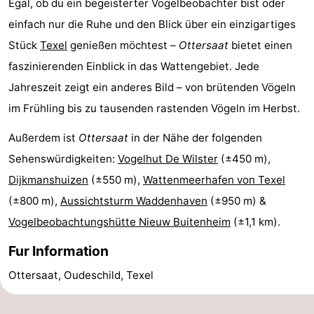
Egal, ob du ein begeisterter Vogelbeobachter bist oder
Minigolfplätze
Natur
einfach nur die Ruhe und den Blick über ein einzigartiges
Stück
Texel
genießen möchtest –
Ottersaat
bietet einen
Führungen
faszinierenden Einblick in das Wattengebiet. Jede
Sport
Jahreszeit zeigt ein anderes Bild – von brütenden Vögeln
im Frühling bis zu tausenden rastenden Vögeln im Herbst.
-
Außerdem ist
Ottersaat
in der Nähe der folgenden
Schwimmbader
-
Sehenswürdigkeiten:
Vogelhut De Wilster
(±450 m),
Dijkmanshuizen
(±550 m),
Wattenmeerhafen von Texel
Radfahren
-
(±800 m),
Aussichtsturm Waddenhaven
(±950 m) &
Wandern
-
Vogelbeobachtungshütte Nieuw Buitenheim
(±1,1 km).
Reiten
-
Fur Information
Ottersaat, Oudeschild, Texel
Surfen
-
Wattwandern
-