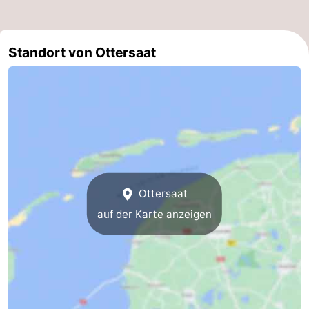
Sportangeln
Seehunden
Standort von Ottersaat
Essen
und
Veranstaltungen
trinken
Praktisch
Forum
Route
Ottersaat
-
auf der Karte anzeigen
Fähre
-
Parken
Inselhüpfen
Reisebuchshop