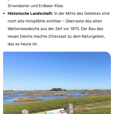
Strandaster und Erdbeer-Klee.
Krim
EuroParcs
-
Historische Landschaft:
In der Mitte des Gebietes sind
Texel
Kustpark
-
noch alte Holzpfähle sichtbar – Überreste des alten
Wattenseedeichs aus der Zeit vor 1970. Der Bau des
Texel
Sluftervallei
-
neuen Deichs machte
Ottersaat
zu dem Naturgebiet,
Strandhuys
-
das es heute ist.
Villapark
-
Residentie
Villapark
Hotels
Texel
Vogelmient
Zimmer
(mit
Lastminutes
Frühstück)
Strand
Sehen