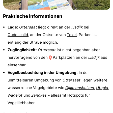
&
-
Praktische Informationen
tun
Museen
-
Lage:
Ottersaat
liegt direkt an der
IJsdijk
bei
Denkmäler
-
Oudeschild
, an der Ostseite von
Texel
. Parken ist
Kirchen
-
entlang der Straße möglich.
Zugänglichkeit:
Ottersaat
ist nicht begehbar, aber
Mühlen
-
hervorragend von den
Parkplätzen an der
IJsdijk
aus
Aussichtspunkte
Attraktionen
einsehbar.
Vogelbeobachtung in der Umgebung:
In der
-
unmittelbaren Umgebung von
Ottersaat
liegen weitere
Rundfahrten
-
wasserreiche Vogelgebiete wie
Dijkmanshuizen
,
Utopia
,
Wagejot
und
Zandkes
– allesamt Hotspots für
Bauernhöfe
-
Vogelliebhaber.
Spielplätze
-