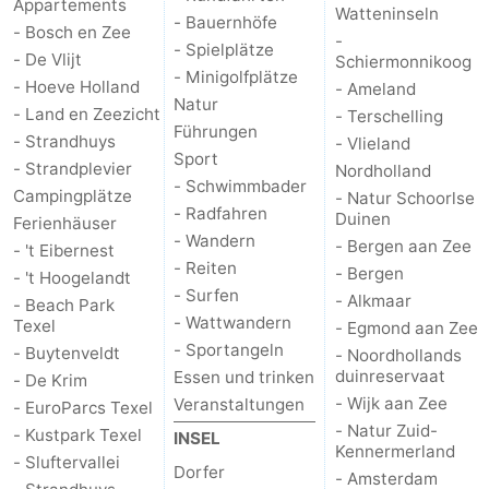
Appartements
Watteninseln
- Bauernhöfe
- Bosch en Zee
Minigolfplätze
Natur
-
- Spielplätze
- De Vlijt
Schiermonnikoog
- Minigolfplätze
Führungen
- Hoeve Holland
- Ameland
Natur
- Land en Zeezicht
- Terschelling
Führungen
Sport
- Strandhuys
- Vlieland
Sport
- Strandplevier
Nordholland
-
- Schwimmbader
Campingplätze
- Natur Schoorlse
- Radfahren
Duinen
Ferienhäuser
Schwimmbader
-
- Wandern
- Bergen aan Zee
- 't Eibernest
- Reiten
- Bergen
- 't Hoogelandt
Radfahren
-
- Surfen
- Alkmaar
- Beach Park
- Wattwandern
Texel
- Egmond aan Zee
Wandern
-
- Sportangeln
- Buytenveldt
- Noordhollands
duinreservaat
Essen und trinken
Reiten
-
- De Krim
- Wijk aan Zee
Veranstaltungen
- EuroParcs Texel
Surfen
-
- Natur Zuid-
- Kustpark Texel
INSEL
Kennermerland
- Sluftervallei
Dorfer
Wattwandern
-
- Amsterdam