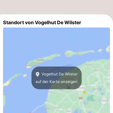
Holland
Land
-
en
Strandhuys
-
Standort von Vogelhut De Wilster
Zeezicht
Strandplevier
Campingplätze
Ferienhäuser
-
't
-
Vogelhut De Wilster
Eibernest
't
-
auf der Karte anzeigen
Hoogelandt
Beach
-
Park
Buytenveldt
-
Texel
De
-