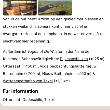
Koog
Oudeschild
-
De
-
Vanuit de hut heeft u zicht op een gebied met plassen en
stukken weiland. 's Zomers kunt u hier visdief en
Waal
Oosterend
Natur
dwergstern zien, of de kemphaan. In de winter verblijft de
Schönste
slechtvalk hier regelmatig.
Aussichtspunkte
Übernachten
Außerdem ist
Vogelhut De Wilster
in der Nähe der
folgenden Sehenswürdigkeiten:
Dijkmanshuizen
(±125 m),
Appartements
Ottersaat
(±450 m),
Vogelbeobachtungshütte Nieuw
-
Buitenheim
(±700 m),
Nieuw Buitenheim
(±950 m) &
Wattenmeerhafen von Texel
(±1,2 km).
Bosch
-
Fur Information
en
De
-
Ottersaat, Oudeschild, Texel
Zee
Vlijt
Hoeve
-