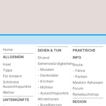
&
-
tun
Museen
-
Denkmäler
-
Kirchen
-
Home
Mühlen
-
SEHEN & TUN
PRAKTISCHE
ALLGEMEIN
INFO.
Strand
Aussichtspunkte
Attraktionen
Sehenswürdigkeiten
Insel
Route
- Museen
Tipps
- Fähre
-
- Denkmäler
Für kindern
- Parken
- Kirchen
Rundfahrten
-
Schönste
Medizin Adressen
Aussichtspunkte
- Mühlen
Forum
Wetter
Bauernhöfe
-
- Aussichtspunkte
Reisebuchshop
Attraktionen
UNTERKÜNFTE
REGION
Spielplätze
-
- Rundfahrten