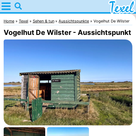
Home
Texel
Home
Texel
Sehen & tun
Aussichtspunkte
Vogelhut De Wilster
Vogelhut De Wilster - Aussichtspunkt
Tipps
Für
kindern
Dorfer
-
Den
-
Burg
Den
-
Hoorn
De
-
Cocksdorp
De
-