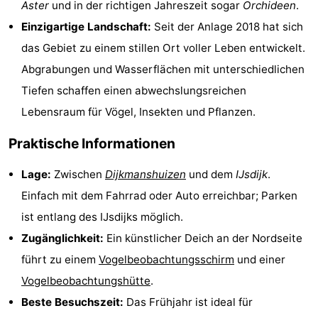
Aster
und in der richtigen Jahreszeit sogar
Orchideen
.
Holland
Land
-
Einzigartige Landschaft:
Seit der Anlage 2018 hat sich
das Gebiet zu einem stillen Ort voller Leben entwickelt.
en
Strandhuys
-
Abgrabungen und Wasserflächen mit unterschiedlichen
Zeezicht
Strandplevier
Campingplätze
Tiefen schaffen einen abwechslungsreichen
Lebensraum für Vögel, Insekten und Pflanzen.
Ferienhäuser
Praktische Informationen
-
Lage:
Zwischen
Dijkmanshuizen
und dem
IJsdijk
.
't
-
Einfach mit dem Fahrrad oder Auto erreichbar; Parken
Eibernest
't
-
ist entlang des IJsdijks möglich.
Zugänglichkeit:
Ein künstlicher Deich an der Nordseite
Hoogelandt
Beach
-
führt zu einem
Vogelbeobachtungsschirm
und einer
Park
Buytenveldt
-
Vogelbeobachtungshütte
.
Beste Besuchszeit:
Das Frühjahr ist ideal für
Texel
De
-