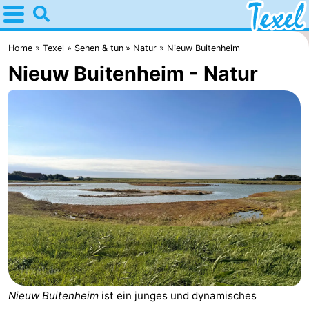
Home
Texel
Home
Texel
Sehen & tun
Natur
Nieuw Buitenheim
Nieuw Buitenheim - Natur
Tipps
Für
kindern
Dorfer
-
Den
-
Burg
Den
-
Hoorn
De
-
Cocksdorp
De
-
Nieuw Buitenheim
ist ein junges und dynamisches