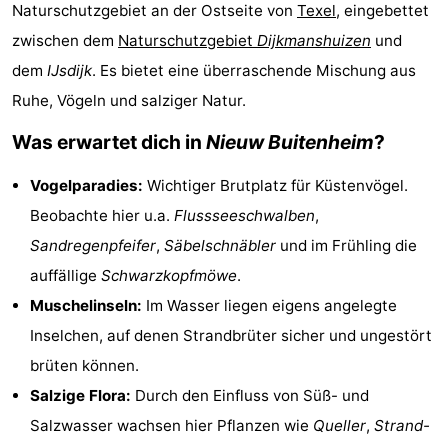
Naturschutzgebiet an der Ostseite von
Texel
, eingebettet
Koog
Oudeschild
-
zwischen dem
Naturschutzgebiet
Dijkmanshuizen
und
De
-
dem
IJsdijk
. Es bietet eine überraschende Mischung aus
Ruhe, Vögeln und salziger Natur.
Waal
Oosterend
Natur
Was erwartet dich in
Nieuw Buitenheim
?
Schönste
Vogelparadies:
Wichtiger Brutplatz für Küstenvögel.
Aussichtspunkte
Übernachten
Beobachte hier u.a.
Flussseeschwalben
,
Sandregenpfeifer
,
Säbelschnäbler
und im Frühling die
Appartements
auffällige
Schwarzkopfmöwe
.
-
Muschelinseln:
Im Wasser liegen eigens angelegte
Inselchen, auf denen Strandbrüter sicher und ungestört
Bosch
-
brüten können.
en
De
-
Salzige Flora:
Durch den Einfluss von Süß- und
Salzwasser wachsen hier Pflanzen wie
Queller
,
Strand-
Zee
Vlijt
Hoeve
-