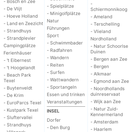
- Bosch en Zee
-
- Spielplätze
- De Vlijt
Schiermonnikoog
Medizin
- Minigolfplätze
- Hoeve Holland
- Ameland
Natur
- Land en Zeezicht
Adressen
Region
- Terschelling
Führungen
- Strandhuys
- Vlieland
Sport
Watteninseln
- Strandplevier
Nordholland
- Schwimmbader
Campingplätze
- Natur Schoorlse
- Radfahren
-
Duinen
Ferienhäuser
- Wandern
- Bergen aan Zee
- 't Eibernest
Schiermonnikoog
-
- Reiten
- Bergen
- 't Hoogelandt
- Surfen
- Alkmaar
- Beach Park
Ameland
-
- Wattwandern
Texel
- Egmond aan Zee
- Sportangeln
- Buytenveldt
- Noordhollands
Terschelling
-
duinreservaat
Essen und trinken
- De Krim
- Wijk aan Zee
Veranstaltungen
- EuroParcs Texel
Vlieland
Nordholland
- Natur Zuid-
- Kustpark Texel
INSEL
Kennermerland
-
- Sluftervallei
Dorfer
- Amsterdam
- Strandhuys
- Den Burg
- Haarlem
Natur
-