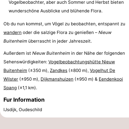
Vogelbeobachter, aber auch Sommer und Herbst bieten
Krim
EuroParcs
-
wunderschöne Ausblicke und blühende Flora.
Texel
Kustpark
-
Ob du nun kommst, um Vögel zu beobachten, entspannt zu
wandern
oder die salzige Flora zu genießen –
Nieuw
Texel
Sluftervallei
-
Buitenheim
überrascht in jeder Jahreszeit.
Strandhuys
-
Außerdem ist
Nieuw Buitenheim
in der Nähe der folgenden
Villapark
-
Sehenswürdigkeiten:
Vogelbeobachtungshütte Nieuw
Buitenheim
(±350 m),
Zandkes
(±800 m),
Vogelhut De
Residentie
Villapark
Hotels
Wilster
(±950 m),
Dijkmanshuizen
(±950 m) &
Eendenkooi
Texel
Vogelmient
Zimmer
Spang
(±1,1 km).
(mit
Lastminutes
Fur Information
IJsdijk, Oudeschild
Frühstück)
Strand
Sehen