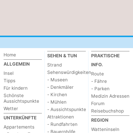
Sportangeln
Seehunden
Essen
und
Veranstaltungen
trinken
Praktisch
Home
SEHEN & TUN
PRAKTISCHE
Forum
ALLGEMEIN
INFO.
Strand
Sehenswürdigkeiten
Insel
Route
Route
- Museen
Tipps
- Fähre
- Denkmäler
Für kindern
- Parken
-
- Kirchen
Schönste
Medizin Adressen
Aussichtspunkte
- Mühlen
Forum
Fähre
-
Wetter
- Aussichtspunkte
Reisebuchshop
Attraktionen
Parken
Inselhüpfen
UNTERKÜNFTE
REGION
- Rundfahrten
Appartements
Watteninseln
Reisebuchshop
- Bauernhöfe