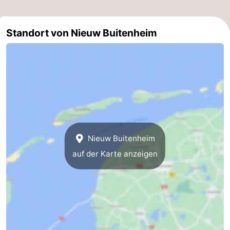
&
-
Standort von Nieuw Buitenheim
tun
Museen
-
Denkmäler
-
Kirchen
-
Mühlen
-
Aussichtspunkte
Attraktionen
Nieuw Buitenheim
auf der Karte anzeigen
-
Rundfahrten
-
Bauernhöfe
-
Spielplätze
-