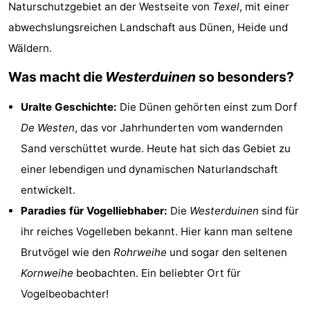
Naturschutzgebiet an der Westseite von
Texel
, mit einer
Koog
Oudeschild
-
abwechslungsreichen Landschaft aus Dünen, Heide und
De
-
Wäldern.
Was macht die
Westerduinen
so besonders?
Waal
Oosterend
Natur
Uralte Geschichte:
Die Dünen gehörten einst zum Dorf
Schönste
De Westen
, das vor Jahrhunderten vom wandernden
Aussichtspunkte
Übernachten
Sand verschüttet wurde. Heute hat sich das Gebiet zu
einer lebendigen und dynamischen Naturlandschaft
Appartements
entwickelt.
-
Paradies für Vogelliebhaber:
Die
Westerduinen
sind für
ihr reiches Vogelleben bekannt. Hier kann man seltene
Bosch
-
Brutvögel wie den
Rohrweihe
und sogar den seltenen
en
De
-
Kornweihe
beobachten. Ein beliebter Ort für
Vogelbeobachter!
Zee
Vlijt
Hoeve
-