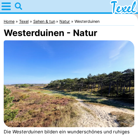
Home
Texel
Home
Texel
Sehen & tun
Natur
Westerduinen
Westerduinen - Natur
Tipps
Für
kindern
Dorfer
-
Den
-
Burg
Den
-
Hoorn
De
-
Cocksdorp
De
-
Die
Westerduinen
bilden ein wunderschönes und ruhiges