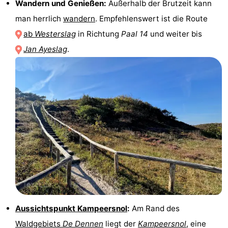
Wandern und Genießen:
Außerhalb der Brutzeit kann
Holland
Land
-
man herrlich
wandern
. Empfehlenswert ist die Route
ab
Westerslag
in Richtung
Paal 14
und weiter bis
en
Strandhuys
-
Jan Ayeslag
.
Zeezicht
Strandplevier
Campingplätze
Ferienhäuser
-
't
-
Eibernest
't
-
Hoogelandt
Beach
-
Park
Buytenveldt
-
Aussichtspunkt Kampeersnol
:
Am Rand des
Texel
De
-
Waldgebiets
De Dennen
liegt der
Kampeersnol
, eine