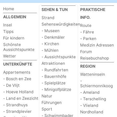
Home
SEHEN & TUN
PRAKTISCHE
Schoorlse
Bergen
-
ALLGEMEIN
INFO.
Strand
Duinen
aan
Bergen
-
Sehenswürdigkeiten
Insel
Route
- Museen
Tipps
- Fähre
Zee
Alkmaar
-
- Denkmäler
Für kindern
- Parken
- Kirchen
Schönste
Medizin Adressen
Egmond
-
Aussichtspunkte
- Mühlen
Forum
Wetter
- Aussichtspunkte
aan
Noordhollands
-
Reisebuchshop
Attraktionen
UNTERKÜNFTE
REGION
Zee
duinreservaat
Wijk
-
- Rundfahrten
Appartements
Watteninseln
- Bauernhöfe
- Bosch en Zee
aan
Natur
-
-
- Spielplätze
- De Vlijt
Schiermonnikoog
- Minigolfplätze
- Hoeve Holland
Zee
Zuid-
Amsterdam
-
- Ameland
Natur
- Land en Zeezicht
- Terschelling
Führungen
Kennermerland
Haarlem
-
- Strandhuys
- Vlieland
Sport
- Strandplevier
Nordholland
- Schwimmbader
Zandvoort
Wetter