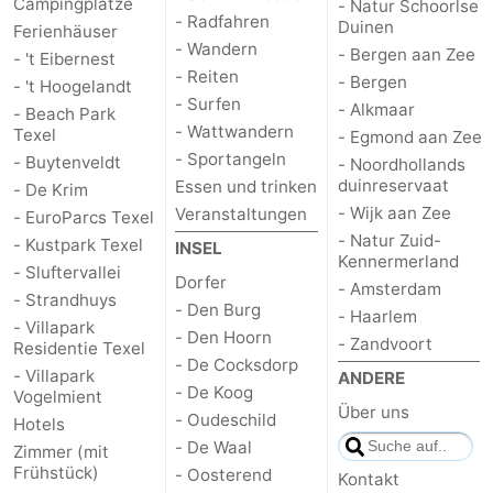
Campingplätze
- Natur Schoorlse
- Radfahren
Duinen
Ferienhäuser
Kontakt
- Wandern
- Bergen aan Zee
- 't Eibernest
- Reiten
- Bergen
- 't Hoogelandt
- Surfen
- Alkmaar
- Beach Park
- Wattwandern
Texel
- Egmond aan Zee
- Sportangeln
- Buytenveldt
- Noordhollands
duinreservaat
Essen und trinken
- De Krim
- Wijk aan Zee
Veranstaltungen
- EuroParcs Texel
- Natur Zuid-
- Kustpark Texel
INSEL
Kennermerland
- Sluftervallei
Dorfer
- Amsterdam
- Strandhuys
- Den Burg
- Haarlem
- Villapark
- Den Hoorn
- Zandvoort
Residentie Texel
- De Cocksdorp
- Villapark
ANDERE
- De Koog
Vogelmient
Über uns
- Oudeschild
Hotels
- De Waal
Zimmer (mit
Frühstück)
- Oosterend
Kontakt