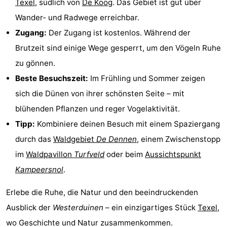
Texel
, südlich von
De Koog
. Das Gebiet ist gut über
&
-
Wander- und Radwege erreichbar.
Zugang:
Der Zugang ist kostenlos. Während der
tun
Museen
-
Brutzeit sind einige Wege gesperrt, um den Vögeln Ruhe
Denkmäler
-
zu gönnen.
Beste Besuchszeit:
Im Frühling und Sommer zeigen
Kirchen
-
sich die Dünen von ihrer schönsten Seite – mit
Mühlen
-
blühenden Pflanzen und reger Vogelaktivität.
Tipp:
Kombiniere deinen Besuch mit einem Spaziergang
Aussichtspunkte
Attraktionen
durch das
Waldgebiet
De Dennen
, einem Zwischenstopp
-
im
Waldpavillon
Turfveld
oder beim
Aussichtspunkt
Kampeersnol
.
Rundfahrten
-
Erlebe die Ruhe, die Natur und den beeindruckenden
Bauernhöfe
-
Ausblick der
Westerduinen
– ein einzigartiges Stück
Texel
,
Spielplätze
-
wo Geschichte und Natur zusammenkommen.