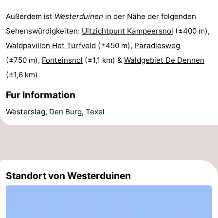
Minigolfplätze
Natur
Außerdem ist
Westerduinen
in der Nähe der folgenden
Sehenswürdigkeiten:
Uitzichtpunt Kampeersnol
(±400 m),
Führungen
Waldpavillon Het Turfveld
(±450 m),
Paradiesweg
Sport
(±750 m),
Fonteinsnol
(±1,1 km) &
Waldgebiet De Dennen
(±1,6 km).
-
Fur Information
Schwimmbader
-
Westerslag, Den Burg, Texel
Radfahren
-
Wandern
-
Reiten
-
Standort von Westerduinen
Surfen
-
Wattwandern
-