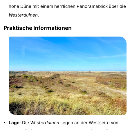
hohe Düne mit einem herrlichen Panoramablick über die
Krim
EuroParcs
-
Westerduinen
.
Texel
Kustpark
-
Praktische Informationen
Texel
Sluftervallei
-
Strandhuys
-
Villapark
-
Residentie
Villapark
Hotels
Texel
Vogelmient
Zimmer
(mit
Lastminutes
Frühstück)
Strand
Lage:
Die
Westerduinen
liegen an der Westseite von
Sehen