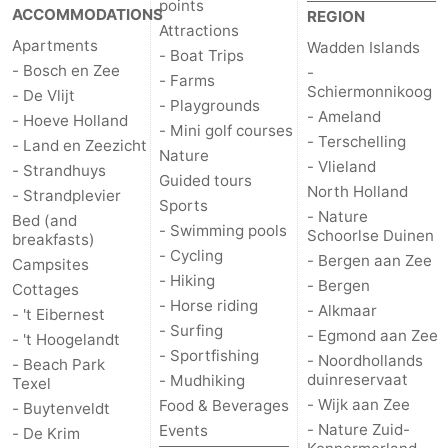
points
ACCOMMODATIONS
REGION
Attractions
Duinen
aan
Bergen
-
Apartments
Wadden Islands
- Boat Trips
- Bosch en Zee
-
- Farms
Zee
Alkmaar
-
Schiermonnikoog
- De Vlijt
- Playgrounds
- Ameland
- Hoeve Holland
Egmond
-
- Mini golf courses
- Terschelling
- Land en Zeezicht
Nature
- Vlieland
- Strandhuys
aan
Noordhollands
-
Guided tours
North Holland
- Strandplevier
Sports
- Nature
Zee
duinreservaat
Wijk
-
Bed (and
- Swimming pools
Schoorlse Duinen
breakfasts)
- Cycling
- Bergen aan Zee
aan
Nature
-
Campsites
- Hiking
- Bergen
Cottages
- Horse riding
Zee
Zuid-
Amsterdam
-
- Alkmaar
- 't Eibernest
- Surfing
- Egmond aan Zee
- 't Hoogelandt
Kennermerland
Haarlem
-
- Sportfishing
- Noordhollands
- Beach Park
duinreservaat
- Mudhiking
Texel
Zandvoort
Weather
- Wijk aan Zee
Food & Beverages
- Buytenveldt
- Nature Zuid-
Events
- De Krim
Contact