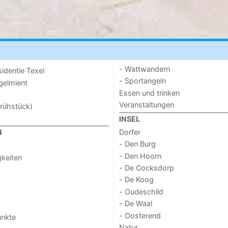
- Wattwandern
sidentie Texel
- Sportangeln
ogelmient
Essen und trinken
Veranstaltungen
rühstück)
INSEL
Dorfer
N
- Den Burg
- Den Hoorn
keiten
- De Cocksdorp
- De Koog
- Oudeschild
- De Waal
- Oosterend
unkte
Natur