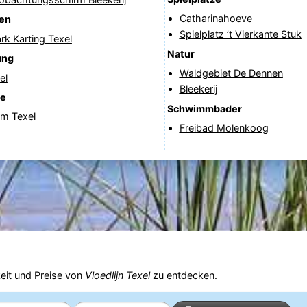
Catharinahoeve
nen
Spielplatz ’t Vierkante Stuk
ark Karting Texel
Natur
ung
Waldgebiet De Dennen
el
Bleekerij
fe
Schwimmbader
rm Texel
Freibad Molenkoog
eit und Preise von
Vloedlijn Texel
zu entdecken.