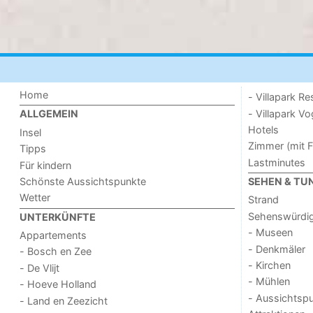
Home
- Villapark Re
- Villapark V
ALLGEMEIN
Hotels
Insel
Zimmer (mit F
Tipps
Lastminutes
Für kindern
Schönste Aussichtspunkte
SEHEN & TU
Wetter
Strand
Sehenswürdig
UNTERKÜNFTE
- Museen
Appartements
- Denkmäler
- Bosch en Zee
- Kirchen
- De Vlijt
- Mühlen
- Hoeve Holland
- Aussichtsp
- Land en Zeezicht