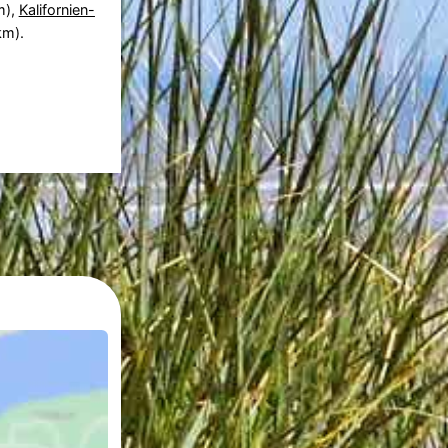
m),
Kalifornien-
km).