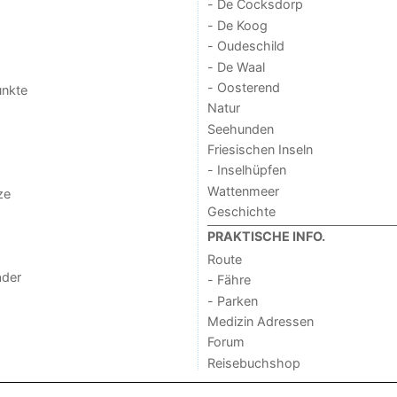
- De Cocksdorp
- De Koog
- Oudeschild
- De Waal
- Oosterend
unkte
Natur
Seehunden
Friesischen Inseln
- Inselhüpfen
Wattenmeer
ze
Geschichte
PRAKTISCHE INFO.
Route
der
- Fähre
- Parken
Medizin Adressen
Forum
Reisebuchshop