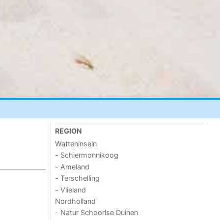
REGION
Watteninseln
- Schiermonnikoog
- Ameland
- Terschelling
- Vlieland
Nordholland
- Natur Schoorlse Duinen