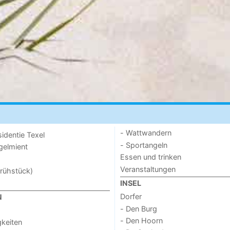
- Wattwandern
sidentie Texel
- Sportangeln
ogelmient
Essen und trinken
Veranstaltungen
rühstück)
INSEL
Dorfer
N
- Den Burg
- Den Hoorn
keiten