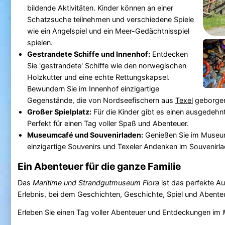
bildende Aktivitäten. Kinder können an einer
Schatzsuche teilnehmen und verschiedene Spiele
wie ein Angelspiel und ein Meer-Gedächtnisspiel
spielen.
Gestrandete Schiffe und Innenhof:
Entdecken
Sie 'gestrandete' Schiffe wie den norwegischen
Holzkutter und eine echte Rettungskapsel.
Bewundern Sie im Innenhof einzigartige
Gegenstände, die von Nordseefischern aus
Texel
geborgen
Großer Spielplatz:
Für die Kinder gibt es einen ausgedehnt
Perfekt für einen Tag voller Spaß und Abenteuer.
Museumcafé und Souvenirladen:
Genießen Sie im Museum
einzigartige Souvenirs und Texeler Andenken im Souvenirla
Ein Abenteuer für die ganze Familie
Das
Maritime und Strandgutmuseum Flora
ist das perfekte Au
Erlebnis, bei dem Geschichten, Geschichte, Spiel und Abe
Erleben Sie einen Tag voller Abenteuer und Entdeckungen im