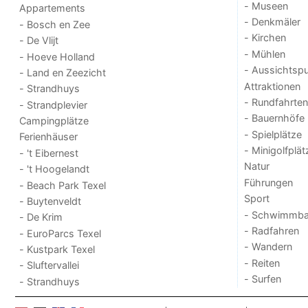
- Museen
Appartements
- Denkmäler
- Bosch en Zee
- Kirchen
- De Vlijt
- Mühlen
- Hoeve Holland
- Aussichtsp
- Land en Zeezicht
Attraktionen
- Strandhuys
- Rundfahrten
- Strandplevier
- Bauernhöfe
Campingplätze
- Spielplätze
Ferienhäuser
- Minigolfplät
- 't Eibernest
Natur
- 't Hoogelandt
Führungen
- Beach Park Texel
Sport
- Buytenveldt
- Schwimmba
- De Krim
- Radfahren
- EuroParcs Texel
- Wandern
- Kustpark Texel
- Reiten
- Sluftervallei
- Surfen
- Strandhuys