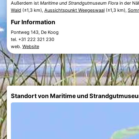
Außerdem ist
Maritime und Strandgutmuseum Flora
in der Nä
Wald
(±1,3 km),
Aussichtspunkt Weegeswaal
(±1,3 km),
Somm
Fur Information
Pontweg 143, De Koog
tel. +31 222 321 230
web.
Website
Standort von Maritime und Strandgutmuseu