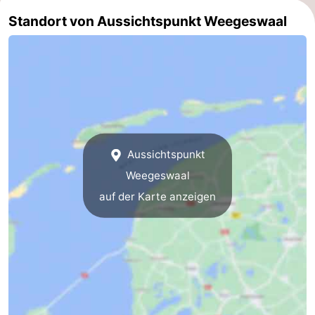
Standort von Aussichtspunkt Weegeswaal
Minigolfplätze
Natur
Führungen
Sport
-
Schwimmbader
-
Aussichtspunkt
Weegeswaal
Radfahren
-
auf der Karte anzeigen
Wandern
-
Reiten
-
Surfen
-
Wattwandern
-