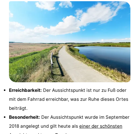
Krim
EuroParcs
-
Texel
Kustpark
-
Texel
Sluftervallei
-
Strandhuys
-
Villapark
-
Residentie
Villapark
Hotels
Texel
Vogelmient
Zimmer
Erreichbarkeit:
Der Aussichtspunkt ist nur zu Fuß oder
mit dem Fahrrad erreichbar, was zur Ruhe dieses Ortes
(mit
Lastminutes
beiträgt.
Frühstück)
Strand
Besonderheit:
Der Aussichtspunkt wurde im September
2018 angelegt und gilt heute als
einer der schönsten
Sehen