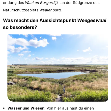
entlang des
Waal en Burgerdijk
, an der Südgrenze des
Koog
Oudeschild
-
Naturschutzgebiets
Waalenburg
.
De
-
Was macht den Aussichtspunkt
Weegeswaal
so besonders?
Waal
Oosterend
Natur
Schönste
Aussichtspunkte
Übernachten
Appartements
-
Bosch
-
en
De
-
Zee
Vlijt
Hoeve
-
Wasser und Wiesen:
Von hier aus hast du einen