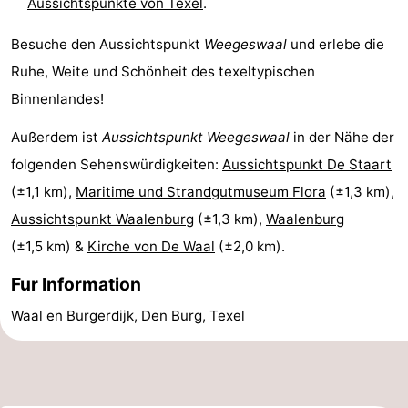
Aussichtspunkte von Texel
.
&
-
Besuche den Aussichtspunkt
Weegeswaal
und erlebe die
tun
Museen
-
Ruhe, Weite und Schönheit des texeltypischen
Binnenlandes!
Denkmäler
-
Außerdem ist
Aussichtspunkt Weegeswaal
in der Nähe der
Kirchen
-
folgenden Sehenswürdigkeiten:
Aussichtspunkt De Staart
(±1,1 km),
Maritime und Strandgutmuseum Flora
(±1,3 km),
Mühlen
-
Aussichtspunkt Waalenburg
(±1,3 km),
Waalenburg
Aussichtspunkte
Attraktionen
(±1,5 km) &
Kirche von De Waal
(±2,0 km).
-
Fur Information
Rundfahrten
-
Waal en Burgerdijk, Den Burg, Texel
Bauernhöfe
-
Spielplätze
-