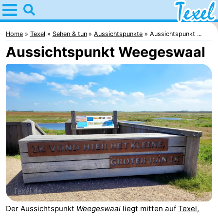
Home
Texel
Home
Texel
Sehen & tun
Aussichtspunkte
Aussichtspunkt ...
Aussichtspunkt Weegeswaal
Tipps
Für
kindern
Dorfer
-
Den
-
Burg
Den
-
Hoorn
De
-
Cocksdorp
De
-
Der Aussichtspunkt
Weegeswaal
liegt mitten auf
Texel
,