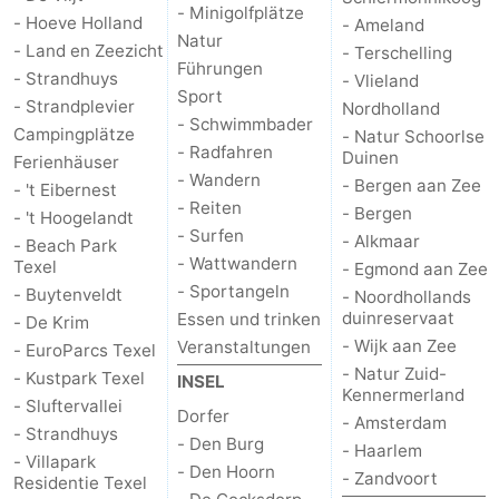
- Minigolfplätze
- Hoeve Holland
- Ameland
Natur
Schoorlse
Bergen
-
- Land en Zeezicht
- Terschelling
Führungen
- Strandhuys
- Vlieland
Duinen
aan
Bergen
-
Sport
- Strandplevier
Nordholland
- Schwimmbader
Campingplätze
- Natur Schoorlse
Zee
Alkmaar
-
- Radfahren
Duinen
Ferienhäuser
- Wandern
- Bergen aan Zee
- 't Eibernest
Egmond
-
- Reiten
- Bergen
- 't Hoogelandt
- Surfen
- Alkmaar
aan
Noordhollands
-
- Beach Park
- Wattwandern
Texel
- Egmond aan Zee
- Sportangeln
Zee
duinreservaat
Wijk
-
- Buytenveldt
- Noordhollands
duinreservaat
Essen und trinken
- De Krim
aan
Natur
-
- Wijk aan Zee
Veranstaltungen
- EuroParcs Texel
- Natur Zuid-
- Kustpark Texel
INSEL
Zee
Zuid-
Amsterdam
-
Kennermerland
- Sluftervallei
Dorfer
- Amsterdam
- Strandhuys
- Den Burg
Kennermerland
Haarlem
-
- Haarlem
- Villapark
- Den Hoorn
- Zandvoort
Residentie Texel
Zandvoort
Wetter