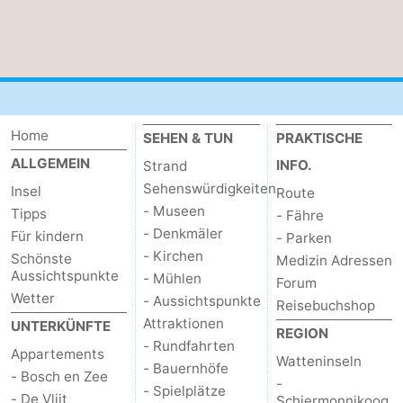
Medizin
Adressen
Region
Watteninseln
Home
SEHEN & TUN
PRAKTISCHE
-
ALLGEMEIN
INFO.
Strand
Sehenswürdigkeiten
Insel
Route
Schiermonnikoog
-
- Museen
Tipps
- Fähre
- Denkmäler
Ameland
-
Für kindern
- Parken
- Kirchen
Schönste
Medizin Adressen
Aussichtspunkte
Terschelling
-
- Mühlen
Forum
Wetter
- Aussichtspunkte
Reisebuchshop
Vlieland
Nordholland
Attraktionen
UNTERKÜNFTE
REGION
- Rundfahrten
Appartements
-
Watteninseln
- Bauernhöfe
- Bosch en Zee
-
- Spielplätze
Natur
-
- De Vlijt
Schiermonnikoog