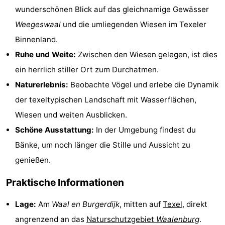
wunderschönen Blick auf das gleichnamige Gewässer
Holland
Land
-
Weegeswaal
und die umliegenden Wiesen im Texeler
en
Strandhuys
-
Binnenland.
Ruhe und Weite:
Zwischen den Wiesen gelegen, ist dies
Zeezicht
Strandplevier
Campingplätze
ein herrlich stiller Ort zum Durchatmen.
Ferienhäuser
Naturerlebnis:
Beobachte Vögel und erlebe die Dynamik
der texeltypischen Landschaft mit Wasserflächen,
-
Wiesen und weiten Ausblicken.
't
-
Schöne Ausstattung:
In der Umgebung findest du
Bänke, um noch länger die Stille und Aussicht zu
Eibernest
't
-
genießen.
Hoogelandt
Beach
-
Praktische Informationen
Park
Buytenveldt
-
Lage:
Am
Waal en Burgerdijk
, mitten auf
Texel
, direkt
Texel
De
-
angrenzend an das
Naturschutzgebiet
Waalenburg
.