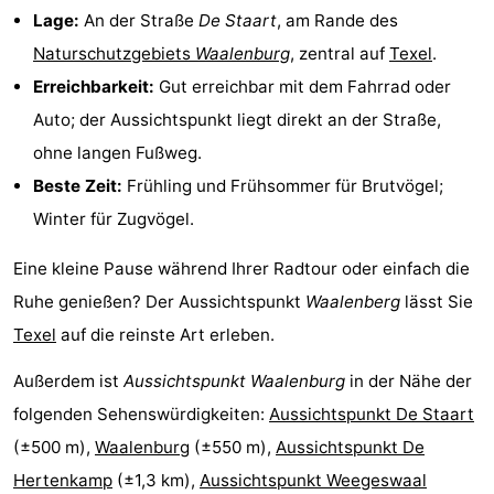
Lage:
An der Straße
De Staart
, am Rande des
Krim
EuroParcs
-
Naturschutzgebiets
Waalenburg
, zentral auf
Texel
.
Texel
Kustpark
-
Erreichbarkeit:
Gut erreichbar mit dem Fahrrad oder
Auto; der Aussichtspunkt liegt direkt an der Straße,
Texel
Sluftervallei
-
ohne langen Fußweg.
Strandhuys
-
Beste Zeit:
Frühling und Frühsommer für Brutvögel;
Winter für Zugvögel.
Villapark
-
Eine kleine Pause während Ihrer Radtour oder einfach die
Residentie
Villapark
Hotels
Ruhe genießen? Der Aussichtspunkt
Waalenberg
lässt Sie
Texel
Vogelmient
Zimmer
Texel
auf die reinste Art erleben.
(mit
Lastminutes
Außerdem ist
Aussichtspunkt Waalenburg
in der Nähe der
folgenden Sehenswürdigkeiten:
Aussichtspunkt De Staart
Frühstück)
Strand
(±500 m),
Waalenburg
(±550 m),
Aussichtspunkt De
Sehen
Hertenkamp
(±1,3 km),
Aussichtspunkt Weegeswaal