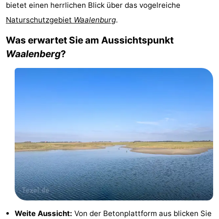
bietet einen herrlichen Blick über das vogelreiche
Koog
Oudeschild
-
Naturschutzgebiet
Waalenburg
.
De
-
Was erwartet Sie am Aussichtspunkt
Waalenberg
?
Waal
Oosterend
Natur
Schönste
Aussichtspunkte
Übernachten
Appartements
-
Bosch
-
en
De
-
Zee
Vlijt
Hoeve
-
Weite Aussicht:
Von der Betonplattform aus blicken Sie