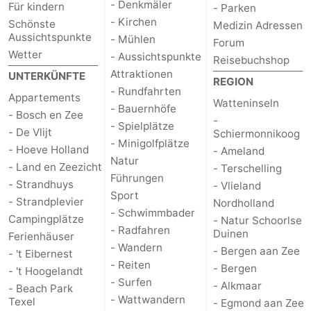
- Denkmäler
Für kindern
- Parken
- Kirchen
Schönste
Medizin
Medizin Adressen
Aussichtspunkte
- Mühlen
Forum
Wetter
Adressen
Region
- Aussichtspunkte
Reisebuchshop
Attraktionen
UNTERKÜNFTE
REGION
Watteninseln
- Rundfahrten
Appartements
Watteninseln
- Bauernhöfe
- Bosch en Zee
-
-
- Spielplätze
- De Vlijt
Schiermonnikoog
- Minigolfplätze
- Hoeve Holland
Schiermonnikoog
-
- Ameland
Natur
- Land en Zeezicht
- Terschelling
Führungen
Ameland
-
- Strandhuys
- Vlieland
Sport
- Strandplevier
Nordholland
Terschelling
-
- Schwimmbader
Campingplätze
- Natur Schoorlse
- Radfahren
Duinen
Ferienhäuser
Vlieland
Nordholland
- Wandern
- Bergen aan Zee
- 't Eibernest
- Reiten
- Bergen
- 't Hoogelandt
-
- Surfen
- Alkmaar
- Beach Park
- Wattwandern
Texel
- Egmond aan Zee
Natur
-