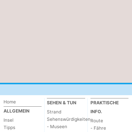
Sportangeln
Seehunden
Essen
und
Veranstaltungen
trinken
Praktisch
Forum
Route
-
Home
SEHEN & TUN
PRAKTISCHE
Fähre
-
ALLGEMEIN
INFO.
Strand
Parken
Inselhüpfen
Sehenswürdigkeiten
Insel
Route
- Museen
Tipps
- Fähre
Reisebuchshop