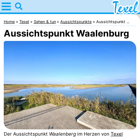
Home
Texel
Home
Texel
Sehen & tun
Aussichtspunkte
Aussichtspunkt ...
Aussichtspunkt Waalenburg
Tipps
Für
kindern
Dorfer
-
Den
-
Burg
Den
-
Hoorn
De
-
Cocksdorp
De
-
Der Aussichtspunkt
Waalenberg
im Herzen von
Texel