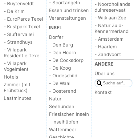
- Sportangeln
- Buytenveldt
- Noordhollands
duinreservaat
Essen und trinken
- De Krim
Schoorlse
Bergen
-
- Wijk aan Zee
Veranstaltungen
- EuroParcs Texel
- Natur Zuid-
Duinen
aan
Bergen
-
- Kustpark Texel
INSEL
Kennermerland
- Sluftervallei
Dorfer
- Amsterdam
Zee
Alkmaar
-
- Strandhuys
- Den Burg
- Haarlem
- Villapark
- Den Hoorn
Egmond
-
- Zandvoort
Residentie Texel
- De Cocksdorp
- Villapark
ANDERE
aan
Noordhollands
-
- De Koog
Vogelmient
Über uns
- Oudeschild
Hotels
Zee
duinreservaat
Wijk
-
- De Waal
Zimmer (mit
Frühstück)
- Oosterend
Kontakt
aan
Natur
-
Lastminutes
Natur
Seehunden
Zee
Zuid-
Amsterdam
-
Friesischen Inseln
- Inselhüpfen
Kennermerland
Haarlem
-
Wattenmeer
Zandvoort
Wetter
Geschichte