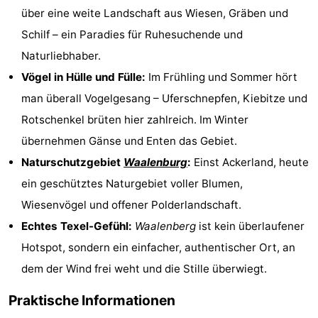
über eine weite Landschaft aus Wiesen, Gräben und
Holland
Land
-
Schilf – ein Paradies für Ruhesuchende und
en
Strandhuys
-
Naturliebhaber.
Vögel in Hülle und Fülle:
Im Frühling und Sommer hört
Zeezicht
Strandplevier
Campingplätze
man überall Vogelgesang – Uferschnepfen, Kiebitze und
Ferienhäuser
Rotschenkel brüten hier zahlreich. Im Winter
übernehmen Gänse und Enten das Gebiet.
-
Naturschutzgebiet
Waalenburg
:
Einst Ackerland, heute
't
-
ein geschütztes Naturgebiet voller Blumen,
Wiesenvögel und offener Polderlandschaft.
Eibernest
't
-
Echtes Texel-Gefühl:
Waalenberg
ist kein überlaufener
Hoogelandt
Beach
-
Hotspot, sondern ein einfacher, authentischer Ort, an
dem der Wind frei weht und die Stille überwiegt.
Park
Buytenveldt
-
Praktische Informationen
Texel
De
-