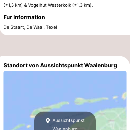
(±1,3 km) &
Vogelhut Westerkolk
(±1,3 km).
&
-
Fur Information
tun
Museen
-
De Staart, De Waal, Texel
Denkmäler
-
Kirchen
-
Mühlen
-
Standort von Aussichtspunkt Waalenburg
Aussichtspunkte
Attraktionen
-
Rundfahrten
-
Bauernhöfe
-
Aussichtspunkt
Spielplätze
-
Waalenburg