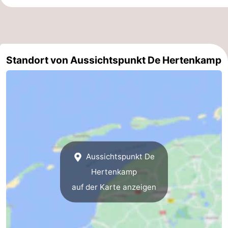
Sportangeln
Seehunden
Essen
Standort von Aussichtspunkt De Hertenkamp
und
Veranstaltungen
trinken
Praktisch
Forum
Route
-
Aussichtspunkt De
Hertenkamp
Fähre
-
auf der Karte anzeigen
Parken
Inselhüpfen
Reisebuchshop