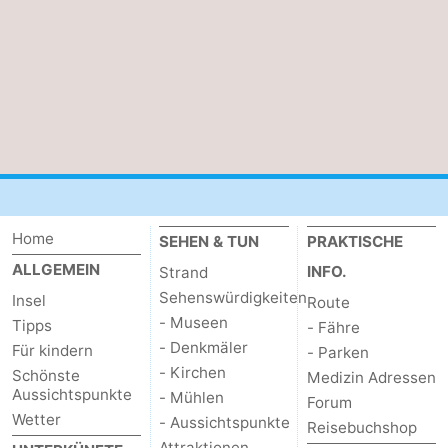
Schoorlse
Bergen
-
Duinen
aan
Bergen
-
Zee
Alkmaar
-
Egmond
-
aan
Noordhollands
-
Home
SEHEN & TUN
PRAKTISCHE
Zee
duinreservaat
Wijk
-
ALLGEMEIN
INFO.
Strand
Sehenswürdigkeiten
Insel
Route
aan
Natur
-
- Museen
Tipps
- Fähre
- Denkmäler
Für kindern
- Parken
Zee
Zuid-
Amsterdam
-
- Kirchen
Schönste
Medizin Adressen
Aussichtspunkte
- Mühlen
Kennermerland
Haarlem
-
Forum
Wetter
- Aussichtspunkte
Reisebuchshop
Zandvoort
Wetter
Attraktionen