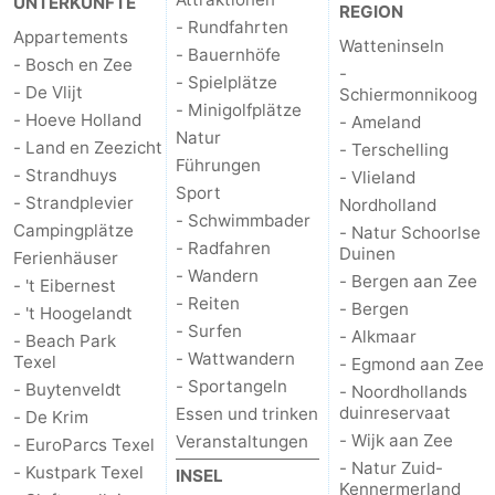
UNTERKÜNFTE
REGION
- Rundfahrten
Appartements
Kontakt
Watteninseln
- Bauernhöfe
- Bosch en Zee
-
- Spielplätze
- De Vlijt
Schiermonnikoog
- Minigolfplätze
- Hoeve Holland
- Ameland
Natur
- Land en Zeezicht
- Terschelling
Führungen
- Strandhuys
- Vlieland
Sport
- Strandplevier
Nordholland
- Schwimmbader
Campingplätze
- Natur Schoorlse
- Radfahren
Duinen
Ferienhäuser
- Wandern
- Bergen aan Zee
- 't Eibernest
- Reiten
- Bergen
- 't Hoogelandt
- Surfen
- Alkmaar
- Beach Park
- Wattwandern
Texel
- Egmond aan Zee
- Sportangeln
- Buytenveldt
- Noordhollands
duinreservaat
Essen und trinken
- De Krim
- Wijk aan Zee
Veranstaltungen
- EuroParcs Texel
- Natur Zuid-
- Kustpark Texel
INSEL
Kennermerland