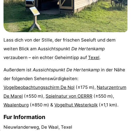
Minigolfplätze
Natur
Führungen
Sport
Lass dich von der Stille, der frischen Seeluft und dem
weiten Blick am Aussichtspunkt
De Hertenkamp
-
verzaubern – ein echter Geheimtipp auf
Texel
.
Schwimmbader
-
Außerdem ist
Aussichtspunkt De Hertenkamp
in der Nähe
Radfahren
-
der folgenden Sehenswürdigkeiten:
Vogelbeobachtungsschirm De Nol
(±175 m),
Naturzentrum
Wandern
-
De Marel
(±550 m),
Spielnatur von OERRR
(±550 m),
Reiten
-
Waalenburg
(±850 m) &
Vogelhut Westerkolk
(±1,1 km).
Surfen
-
Fur Information
Nieuwlanderweg, De Waal, Texel
Wattwandern
-