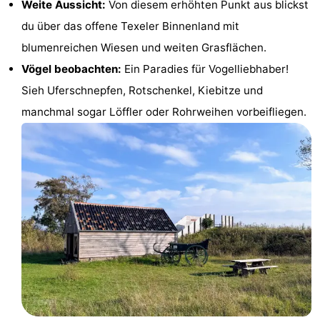
Weite Aussicht:
Von diesem erhöhten Punkt aus blickst
Holland
Land
-
du über das offene Texeler Binnenland mit
blumenreichen Wiesen und weiten Grasflächen.
en
Strandhuys
-
Vögel beobachten:
Ein Paradies für Vogelliebhaber!
Zeezicht
Strandplevier
Campingplätze
Sieh Uferschnepfen, Rotschenkel, Kiebitze und
manchmal sogar Löffler oder Rohrweihen vorbeifliegen.
Ferienhäuser
-
't
-
Eibernest
't
-
Hoogelandt
Beach
-
Park
Buytenveldt
-
Texel
De
-