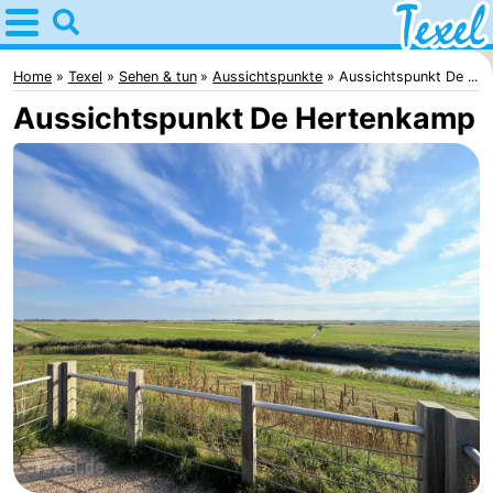
Home
Texel
Home
Texel
Sehen & tun
Aussichtspunkte
Aussichtspunkt De ...
Aussichtspunkt De Hertenkamp
Tipps
Für
kindern
Dorfer
-
Den
-
Burg
Den
-
Hoorn
De
-
Cocksdorp
De
-