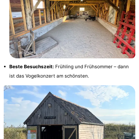
&
-
tun
Museen
-
Denkmäler
-
Kirchen
-
Mühlen
-
Beste Besuchszeit:
Frühling und Frühsommer – dann
ist das Vogelkonzert am schönsten.
Aussichtspunkte
Attraktionen
-
Rundfahrten
-
Bauernhöfe
-
Spielplätze
-