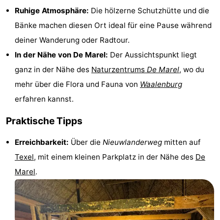
Ruhige Atmosphäre:
Die hölzerne Schutzhütte und die
Krim
EuroParcs
-
Bänke machen diesen Ort ideal für eine Pause während
Texel
Kustpark
-
deiner Wanderung oder Radtour.
In der Nähe von De Marel:
Der Aussichtspunkt liegt
Texel
Sluftervallei
-
ganz in der Nähe des
Naturzentrums
De Marel
, wo du
Strandhuys
-
mehr über die Flora und Fauna von
Waalenburg
erfahren kannst.
Villapark
-
Praktische Tipps
Residentie
Villapark
Hotels
Erreichbarkeit:
Über die
Nieuwlanderweg
mitten auf
Texel
Vogelmient
Zimmer
Texel
, mit einem kleinen Parkplatz in der Nähe des
De
(mit
Lastminutes
Marel
.
Frühstück)
Strand
Sehen