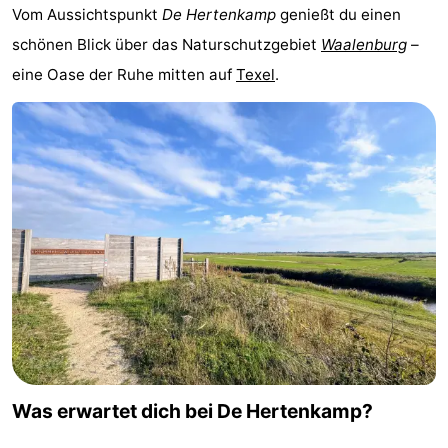
Vom Aussichtspunkt
De Hertenkamp
genießt du einen
Koog
Oudeschild
-
schönen Blick über das Naturschutzgebiet
Waalenburg
–
De
-
eine Oase der Ruhe mitten auf
Texel
.
Waal
Oosterend
Natur
Schönste
Aussichtspunkte
Übernachten
Appartements
-
Bosch
-
en
De
-
Was erwartet dich bei De Hertenkamp?
Zee
Vlijt
Hoeve
-