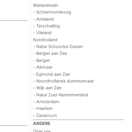
Watteninseln
- Schiermonnikoog
- Ameland
- Terschelling
- Vlieland
Nordholland
- Natur Schoorlse Duinen
- Bergen aan Zee
- Bergen
- Alkmaar
- Egmond aan Zee
- Noordhollands duinreservaat
- Wijk aan Zee
- Natur Zuid-Kennermerland
- Amsterdam
- Haarlem
- Zandvoort
ANDERE
Über uns