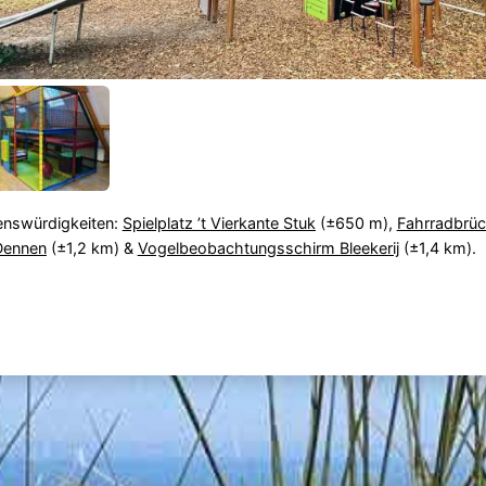
enswürdigkeiten:
Spielplatz ’t Vierkante Stuk
(±650 m),
Fahrradbrüc
Dennen
(±1,2 km) &
Vogelbeobachtungsschirm Bleekerij
(±1,4 km).