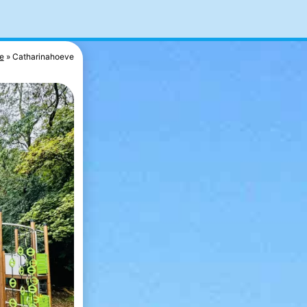
e
Catharinahoeve