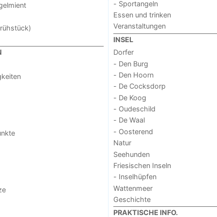
- Sportangeln
ogelmient
Essen und trinken
Veranstaltungen
rühstück)
INSEL
Dorfer
N
- Den Burg
- Den Hoorn
keiten
- De Cocksdorp
- De Koog
- Oudeschild
- De Waal
- Oosterend
unkte
Natur
Seehunden
Friesischen Inseln
- Inselhüpfen
Wattenmeer
ze
Geschichte
PRAKTISCHE INFO.