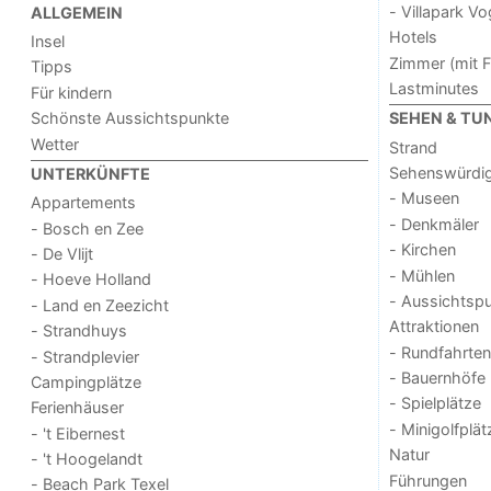
- Villapark V
ALLGEMEIN
Hotels
Insel
Zimmer (mit F
Tipps
Lastminutes
Für kindern
Schönste Aussichtspunkte
SEHEN & TU
Wetter
Strand
Sehenswürdig
UNTERKÜNFTE
- Museen
Appartements
- Denkmäler
- Bosch en Zee
- Kirchen
- De Vlijt
- Mühlen
- Hoeve Holland
- Aussichtsp
- Land en Zeezicht
Attraktionen
- Strandhuys
- Rundfahrten
- Strandplevier
- Bauernhöfe
Campingplätze
- Spielplätze
Ferienhäuser
- Minigolfplät
- 't Eibernest
Natur
- 't Hoogelandt
Führungen
- Beach Park Texel