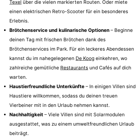
Texel
über die vielen markierten Routen. Oder miete
&
-
einen elektrischen Retro-Scooter für ein besonderes
Erlebnis.
tun
Museen
-
Brötchenservice und kulinarische Optionen
– Beginne
Denkmäler
-
deinen Tag mit frischen Brötchen dank des
Brötchenservices im Park. Für ein leckeres Abendessen
Kirchen
-
kannst du im nahegelegenen
De Koog
einkehren, wo
Mühlen
-
zahlreiche gemütliche
Restaurants
und Cafés auf dich
warten.
Aussichtspunkte
Attraktionen
Haustierfreundliche Unterkünfte
– In einigen Villen sind
-
Haustiere willkommen, sodass du deinen treuen
Vierbeiner mit in den Urlaub nehmen kannst.
Rundfahrten
-
Nachhaltigkeit
– Viele Villen sind mit Solarmodulen
Bauernhöfe
-
ausgestattet, was zu einem umweltfreundlichen Urlaub
beiträgt.
Spielplätze
-