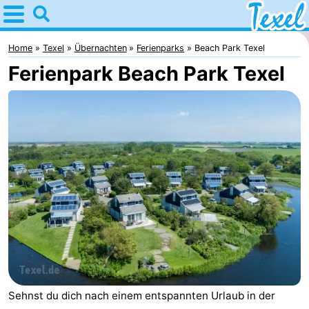
Home
Texel
Home
Texel
Übernachten
Ferienparks
Beach Park Texel
Ferienpark Beach Park Texel
Tipps
Für
kindern
Dorfer
-
Den
-
Burg
Den
-
Hoorn
De
-
Cocksdorp
De
-
Sehnst du dich nach einem entspannten Urlaub in der