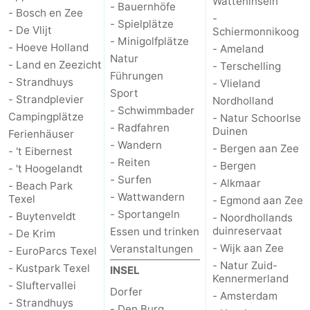
Watteninseln
- Bauernhöfe
- Bosch en Zee
-
- Spielplätze
- De Vlijt
Schiermonnikoog
- Minigolfplätze
- Hoeve Holland
- Ameland
Natur
- Land en Zeezicht
- Terschelling
Führungen
- Strandhuys
- Vlieland
Sport
- Strandplevier
Nordholland
- Schwimmbader
Campingplätze
- Natur Schoorlse
- Radfahren
Duinen
Ferienhäuser
- Wandern
- Bergen aan Zee
- 't Eibernest
- Reiten
- Bergen
- 't Hoogelandt
- Surfen
- Alkmaar
- Beach Park
- Wattwandern
Texel
- Egmond aan Zee
- Sportangeln
- Buytenveldt
- Noordhollands
duinreservaat
Essen und trinken
- De Krim
- Wijk aan Zee
Veranstaltungen
- EuroParcs Texel
- Natur Zuid-
- Kustpark Texel
INSEL
Kennermerland
- Sluftervallei
Dorfer
- Amsterdam
- Strandhuys
- Den Burg