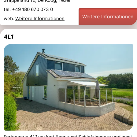
Stappeland 12, De Koog, Texel
tel. +49 180 670 073 0
Weitere Informationen
web.
Weitere Informationen
4L1
Ferienhaus
4L1
verfügt über zwei Schlafzimmern und zwei