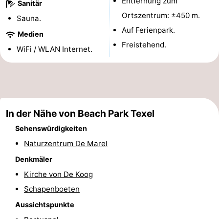
Entfernung zum
Sanitär
Ortszentrum: ±450 m.
Medizin
Sauna.
Auf Ferienpark.
Medien
Adressen
Region
Freistehend.
WiFi / WLAN Internet.
Watteninseln
-
Schiermonnikoog
-
In der Nähe von Beach Park Texel
Ameland
-
Sehenswürdigkeiten
Naturzentrum De Marel
Terschelling
-
Denkmäler
Vlieland
Nordholland
Kirche von De Koog
Schapenboeten
-
Aussichtspunkte
Natur
-