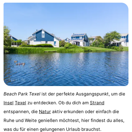
Minigolfplätze
Natur
Führungen
Sport
-
Schwimmbader
-
Radfahren
-
Wandern
-
Beach Park Texel
ist der perfekte Ausgangspunkt, um die
Reiten
-
Insel
Texel
zu entdecken. Ob du dich am
Strand
entspannen, die
Natur
aktiv erkunden oder einfach die
Surfen
-
Ruhe und Weite genießen möchtest, hier findest du alles,
Wattwandern
-
was du für einen gelungenen Urlaub brauchst.