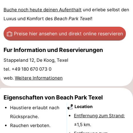
Buche noch heute deinen Aufenthalt
und erlebe selbst den
Sportangeln
Seehunden
Luxus und Komfort des
Beach Park Texel
!
Essen
Preise hier ansehen
und direkt online reservieren
und
Veranstaltungen
Fur Information und Reservierungen
trinken
Praktisch
Stappeland 12, De Koog, Texel
Forum
tel. +49 180 670 073 0
Route
web.
Weitere Informationen
-
Eigenschaften von Beach Park Texel
Fähre
-
Location
Haustiere erlaubt nach
Entfernung zum Strand:
Rücksprache.
Parken
Inselhüpfen
±1,5 km.
Rauchen verboten.
Reisebuchshop