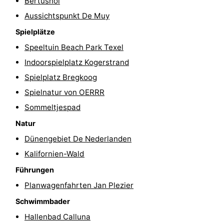
Bertusnol
Aussichtspunkt De Muy
Schoorlse
Bergen
-
Spielplätze
Duinen
aan
Bergen
-
Speeltuin Beach Park Texel
Indoorspielplatz Kogerstrand
Zee
Alkmaar
-
Spielplatz Bregkoog
Egmond
-
Spielnatur von OERRR
Sommeltjespad
aan
Noordhollands
-
Natur
Zee
duinreservaat
Wijk
-
Dünengebiet De Nederlanden
Kalifornien-Wald
aan
Natur
-
Führungen
Zee
Zuid-
Amsterdam
-
Planwagenfahrten Jan Plezier
Kennermerland
Haarlem
-
Schwimmbader
Hallenbad Calluna
Zandvoort
Wetter