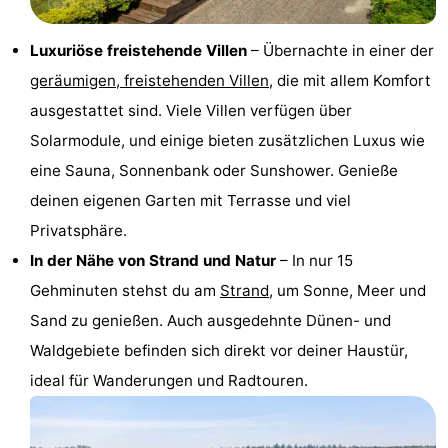
Holland
Land
-
Luxuriöse freistehende Villen
– Übernachte in einer der
en
Strandhuys
-
geräumigen, freistehenden Villen
, die mit allem Komfort
ausgestattet sind. Viele Villen verfügen über
Zeezicht
Strandplevier
Campingplätze
Solarmodule, und einige bieten zusätzlichen Luxus wie
Ferienhäuser
eine Sauna, Sonnenbank oder Sunshower. Genieße
deinen eigenen Garten mit Terrasse und viel
-
Privatsphäre.
't
-
In der Nähe von Strand und Natur
– In nur 15
Gehminuten stehst du am
Strand
, um Sonne, Meer und
Eibernest
't
-
Sand zu genießen. Auch ausgedehnte Dünen- und
Hoogelandt
Beach
-
Waldgebiete befinden sich direkt vor deiner Haustür,
ideal für Wanderungen und Radtouren.
Park
Buytenveldt
-
Texel
De
-