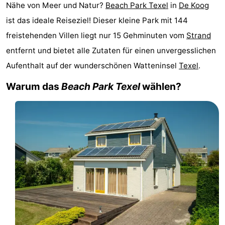
Nähe von Meer und Natur?
Beach Park Texel
in
De Koog
Koog
Oudeschild
-
ist das ideale Reiseziel! Dieser kleine Park mit 144
De
-
freistehenden Villen liegt nur 15 Gehminuten vom
Strand
entfernt und bietet alle Zutaten für einen unvergesslichen
Waal
Oosterend
Natur
Aufenthalt auf der wunderschönen Watteninsel
Texel
.
Schönste
Warum das
Beach Park Texel
wählen?
Aussichtspunkte
Übernachten
Appartements
-
Bosch
-
en
De
-
Zee
Vlijt
Hoeve
-