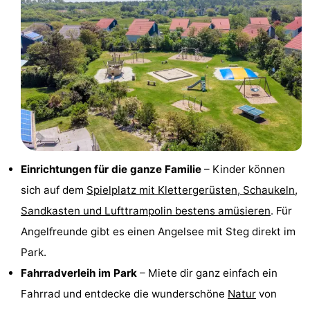
Krim
EuroParcs
-
Texel
Kustpark
-
Texel
Sluftervallei
-
Strandhuys
-
Villapark
-
Einrichtungen für die ganze Familie
– Kinder können
Residentie
Villapark
Hotels
sich auf dem
Spielplatz mit Klettergerüsten, Schaukeln,
Texel
Vogelmient
Zimmer
Sandkasten und Lufttrampolin bestens amüsieren
. Für
Angelfreunde gibt es einen Angelsee mit Steg direkt im
(mit
Lastminutes
Park.
Frühstück)
Strand
Fahrradverleih im Park
– Miete dir ganz einfach ein
Fahrrad und entdecke die wunderschöne
Natur
von
Sehen