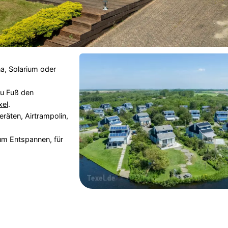
na, Solarium oder
zu Fuß den
xel
.
eräten, Airtrampolin,
zum Entspannen, für