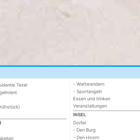
- Wattwandern
sidentie Texel
- Sportangeln
ogelmient
Essen und trinken
Veranstaltungen
rühstück)
INSEL
Dorfer
N
- Den Burg
- Den Hoorn
keiten