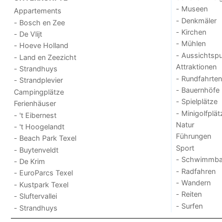
- Museen
Appartements
- Denkmäler
- Bosch en Zee
- Kirchen
- De Vlijt
- Mühlen
- Hoeve Holland
- Aussichtsp
- Land en Zeezicht
Attraktionen
- Strandhuys
- Rundfahrten
- Strandplevier
- Bauernhöfe
Campingplätze
- Spielplätze
Ferienhäuser
- Minigolfplät
- 't Eibernest
Natur
- 't Hoogelandt
Führungen
- Beach Park Texel
Sport
- Buytenveldt
- Schwimmba
- De Krim
- Radfahren
- EuroParcs Texel
- Wandern
- Kustpark Texel
- Reiten
- Sluftervallei
- Surfen
- Strandhuys