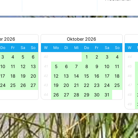
er 2026
Oktober 2026
Do
Fr
Sa
So
W
Mo
Di
Mi
Do
Fr
Sa
So
W
3
4
5
6
1
2
3
4
40
44
10
11
12
13
5
6
7
8
9
10
11
41
45
17
18
19
20
12
13
14
15
16
17
18
42
46
24
25
26
27
19
20
21
22
23
24
25
43
47
26
27
28
29
30
31
44
48
49