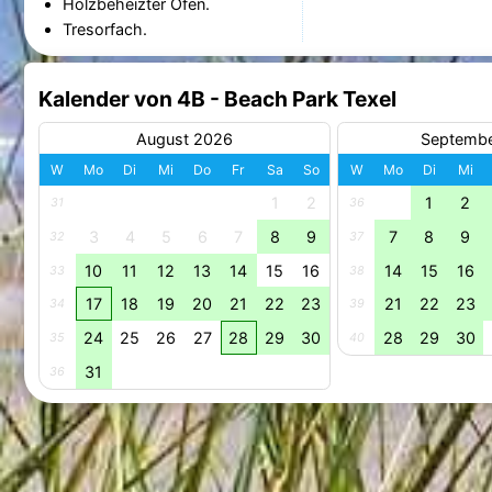
Holzbeheizter Ofen.
Tresorfach.
Kalender von 4B - Beach Park Texel
August 2026
Septemb
W
Mo
Di
Mi
Do
Fr
Sa
So
W
Mo
Di
Mi
1
2
1
2
31
36
3
4
5
6
7
8
9
7
8
9
32
37
10
11
12
13
14
15
16
14
15
16
33
38
17
18
19
20
21
22
23
21
22
23
34
39
24
25
26
27
28
29
30
28
29
30
35
40
31
36