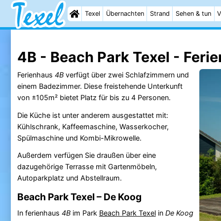
Texel
Übernachten
Strand
Sehen & tun
V
4B - Beach Park Texel - Feri
Ferienhaus
4B
verfügt über zwei Schlafzimmern und
einem Badezimmer. Diese freistehende Unterkunft
von ±105m² bietet Platz für bis zu 4 Personen.
Die Küche ist unter anderem ausgestattet mit:
Kühlschrank, Kaffeemaschine, Wasserkocher,
Spülmaschine und Kombi-Mikrowelle.
Außerdem verfügen Sie draußen über eine
dazugehörige Terrasse mit Gartenmöbeln,
Autoparkplatz und Abstellraum.
Beach Park Texel – De Koog
In ferienhaus
4B
im Park
Beach Park Texel
in
De Koog