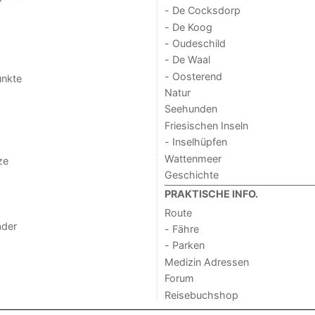
- De Cocksdorp
- De Koog
- Oudeschild
- De Waal
- Oosterend
unkte
Natur
Seehunden
Friesischen Inseln
- Inselhüpfen
Wattenmeer
ze
Geschichte
PRAKTISCHE INFO.
Route
der
- Fähre
- Parken
Medizin Adressen
Forum
Reisebuchshop