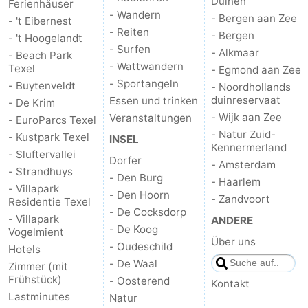
Duinen
Ferienhäuser
- Wandern
- Bergen aan Zee
- 't Eibernest
- Reiten
- Bergen
- 't Hoogelandt
- Surfen
- Alkmaar
- Beach Park
- Wattwandern
Texel
- Egmond aan Zee
- Sportangeln
- Buytenveldt
- Noordhollands
duinreservaat
Essen und trinken
- De Krim
- Wijk aan Zee
Veranstaltungen
- EuroParcs Texel
- Natur Zuid-
- Kustpark Texel
INSEL
Kennermerland
- Sluftervallei
Dorfer
- Amsterdam
- Strandhuys
- Den Burg
- Haarlem
- Villapark
- Den Hoorn
- Zandvoort
Residentie Texel
- De Cocksdorp
- Villapark
ANDERE
- De Koog
Vogelmient
Über uns
- Oudeschild
Hotels
- De Waal
Zimmer (mit
Frühstück)
- Oosterend
Kontakt
Lastminutes
Natur