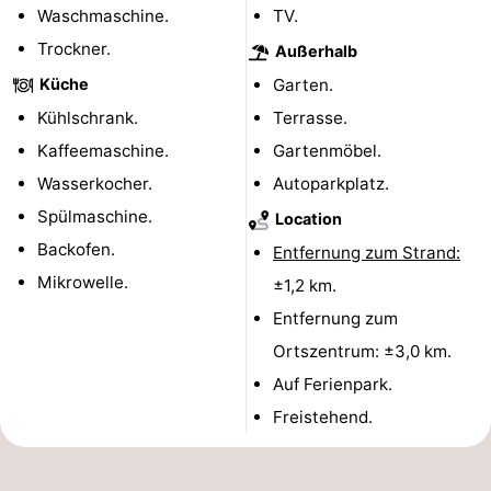
Waschmaschine.
TV.
Krim
EuroParcs
-
Trockner.
Außerhalb
Texel
Kustpark
-
Küche
Garten.
Kühlschrank.
Terrasse.
Texel
Sluftervallei
-
Kaffeemaschine.
Gartenmöbel.
Strandhuys
-
Wasserkocher.
Autoparkplatz.
Spülmaschine.
Location
Villapark
-
Backofen.
Entfernung zum Strand:
Residentie
Villapark
Hotels
Mikrowelle.
±1,2 km.
Entfernung zum
Texel
Vogelmient
Zimmer
Ortszentrum: ±3,0 km.
(mit
Lastminutes
Auf Ferienpark.
Freistehend.
Frühstück)
Strand
Sehen