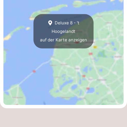
Medizin
Deluxe 8 - 't
Adressen
Region
Hoogelandt
Watteninseln
auf der Karte anzeigen
-
Schiermonnikoog
-
Ameland
-
Terschelling
-
Vlieland
Nordholland
-
Natur
-