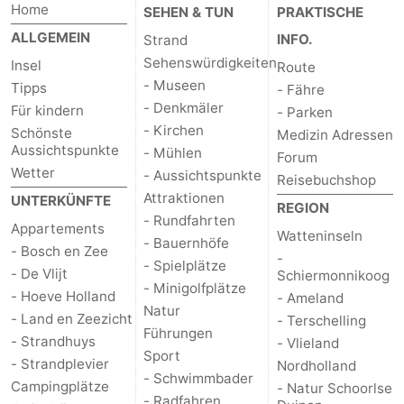
Home
SEHEN & TUN
PRAKTISCHE
Kontakt
ALLGEMEIN
INFO.
Strand
Sehenswürdigkeiten
Insel
Route
- Museen
Tipps
- Fähre
- Denkmäler
Für kindern
- Parken
- Kirchen
Schönste
Medizin Adressen
Aussichtspunkte
- Mühlen
Forum
Wetter
- Aussichtspunkte
Reisebuchshop
Attraktionen
UNTERKÜNFTE
REGION
- Rundfahrten
Appartements
Watteninseln
- Bauernhöfe
- Bosch en Zee
-
- Spielplätze
- De Vlijt
Schiermonnikoog
- Minigolfplätze
- Hoeve Holland
- Ameland
Natur
- Land en Zeezicht
- Terschelling
Führungen
- Strandhuys
- Vlieland
Sport
- Strandplevier
Nordholland
- Schwimmbader
Campingplätze
- Natur Schoorlse
- Radfahren