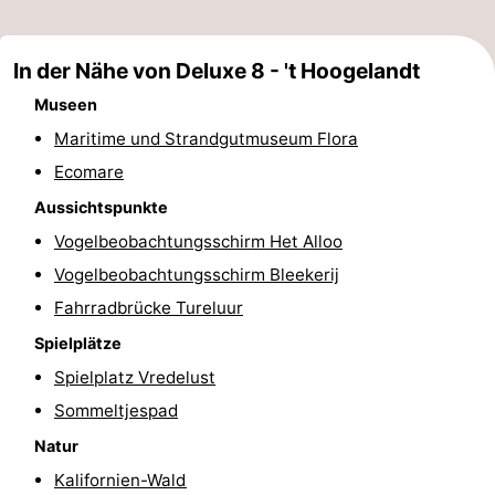
&
-
In der Nähe von Deluxe 8 - 't Hoogelandt
tun
Museen
-
Museen
Denkmäler
-
Maritime und Strandgutmuseum Flora
Ecomare
Kirchen
-
Aussichtspunkte
Mühlen
-
Vogelbeobachtungsschirm Het Alloo
Vogelbeobachtungsschirm Bleekerij
Aussichtspunkte
Attraktionen
Fahrradbrücke Tureluur
-
Spielplätze
Spielplatz Vredelust
Rundfahrten
-
Sommeltjespad
Bauernhöfe
-
Natur
Kalifornien-Wald
Spielplätze
-