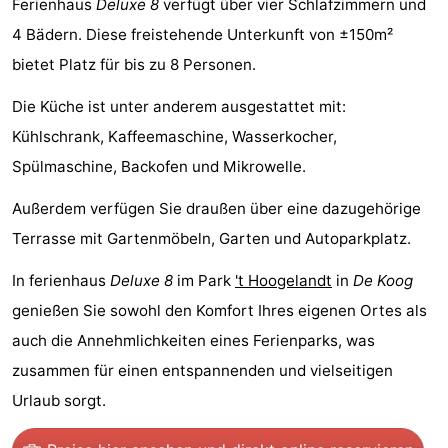
Ferienhaus
Deluxe 8
verfügt über vier Schlafzimmern und
Koog
Oudeschild
-
4 Bädern. Diese freistehende Unterkunft von ±150m²
bietet Platz für bis zu 8 Personen.
De
-
Die Küche ist unter anderem ausgestattet mit:
Waal
Oosterend
Natur
Kühlschrank, Kaffeemaschine, Wasserkocher,
Schönste
Spülmaschine, Backofen und Mikrowelle.
Aussichtspunkte
Übernachten
Außerdem verfügen Sie draußen über eine dazugehörige
Terrasse mit Gartenmöbeln, Garten und Autoparkplatz.
Appartements
In ferienhaus
Deluxe 8
im Park
't Hoogelandt
in
De Koog
-
genießen Sie sowohl den Komfort Ihres eigenen Ortes als
Bosch
-
auch die Annehmlichkeiten eines Ferienparks, was
zusammen für einen entspannenden und vielseitigen
en
De
-
Urlaub sorgt.
Zee
Vlijt
Hoeve
-