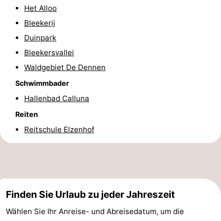
Het Alloo
Minigolfplätze
Natur
Bleekerij
Duinpark
Führungen
Bleekersvallei
Sport
Waldgebiet De Dennen
-
Schwimmbader
Hallenbad Calluna
Schwimmbader
-
Reiten
Radfahren
-
Reitschule Elzenhof
Wandern
-
Reiten
-
Finden Sie Urlaub zu jeder Jahreszeit
Surfen
-
Wählen Sie Ihr Anreise- und Abreisedatum, um die
Wattwandern
-