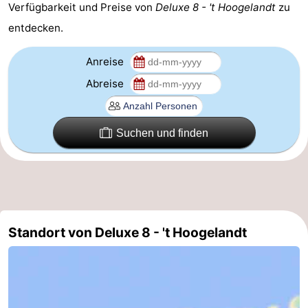
Verfügbarkeit und Preise von
Deluxe 8 - 't Hoogelandt
zu
Sportangeln
Seehunden
entdecken.
Essen
Anreise
Abreise
und
Veranstaltungen
trinken
Praktisch
Suchen und finden
Forum
Route
-
Standort von Deluxe 8 - 't Hoogelandt
Fähre
-
Parken
Inselhüpfen
Reisebuchshop