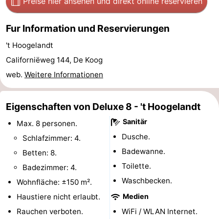
Preise hier ansehen
und direkt online reservieren
Holland
Land
-
Fur Information und Reservierungen
en
Strandhuys
-
't Hoogelandt
Zeezicht
Strandplevier
Campingplätze
Californiëweg 144, De Koog
web.
Weitere Informationen
Ferienhäuser
-
Eigenschaften von Deluxe 8 - 't Hoogelandt
Sanitär
't
-
Max. 8 personen.
Dusche.
Schlafzimmer: 4.
Eibernest
't
-
Badewanne.
Betten: 8.
Toilette.
Hoogelandt
Beach
-
Badezimmer: 4.
Waschbecken.
Wohnfläche: ±150 m².
Park
Buytenveldt
-
Haustiere nicht erlaubt.
Medien
Texel
De
-
Rauchen verboten.
WiFi / WLAN Internet.