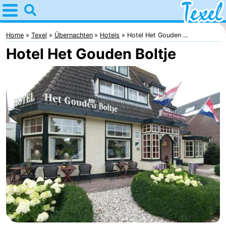
Home
Texel
Home
Texel
Übernachten
Hotels
Hotel Het Gouden ...
Hotel Het Gouden Boltje
Tipps
Für
kindern
Dorfer
-
Den
-
Burg
Den
-
Hoorn
De
-
Cocksdorp
De
-