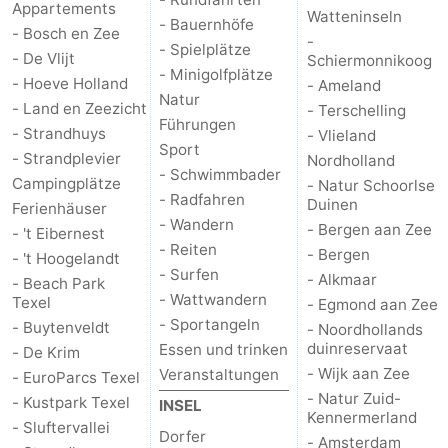
Appartements
Watteninseln
- Bauernhöfe
- Bosch en Zee
Schoorlse
Bergen
-
-
- Spielplätze
- De Vlijt
Schiermonnikoog
- Minigolfplätze
Duinen
aan
Bergen
-
- Hoeve Holland
- Ameland
Natur
- Land en Zeezicht
- Terschelling
Führungen
Zee
Alkmaar
-
- Strandhuys
- Vlieland
Sport
- Strandplevier
Nordholland
Egmond
-
- Schwimmbader
Campingplätze
- Natur Schoorlse
- Radfahren
Duinen
Ferienhäuser
aan
Noordhollands
-
- Wandern
- Bergen aan Zee
- 't Eibernest
- Reiten
- Bergen
- 't Hoogelandt
Zee
duinreservaat
Wijk
-
- Surfen
- Alkmaar
- Beach Park
- Wattwandern
Texel
- Egmond aan Zee
aan
Natur
-
- Sportangeln
- Buytenveldt
- Noordhollands
duinreservaat
Essen und trinken
- De Krim
Zee
Zuid-
Amsterdam
-
- Wijk aan Zee
Veranstaltungen
- EuroParcs Texel
Kennermerland
Haarlem
-
- Natur Zuid-
- Kustpark Texel
INSEL
Kennermerland
- Sluftervallei
Dorfer
- Amsterdam
Zandvoort
Wetter