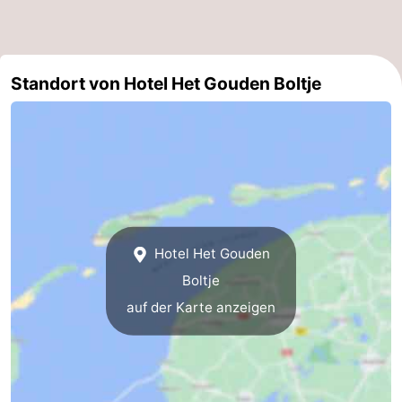
Minigolfplätze
Natur
Führungen
Standort von Hotel Het Gouden Boltje
Sport
-
Schwimmbader
-
Radfahren
-
Hotel Het Gouden
Wandern
-
Boltje
auf der Karte anzeigen
Reiten
-
Surfen
-
Wattwandern
-