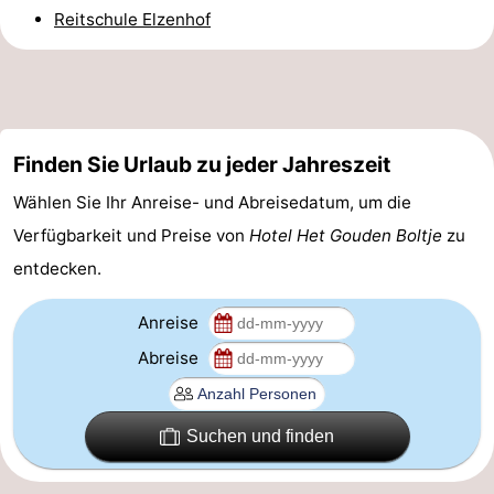
Reitschule Elzenhof
&
-
tun
Museen
-
Denkmäler
-
Finden Sie Urlaub zu jeder Jahreszeit
Kirchen
-
Wählen Sie Ihr Anreise- und Abreisedatum, um die
Mühlen
-
Verfügbarkeit und Preise von
Hotel Het Gouden Boltje
zu
entdecken.
Aussichtspunkte
Attraktionen
Anreise
-
Abreise
Rundfahrten
-
Bauernhöfe
-
Suchen und finden
Spielplätze
-