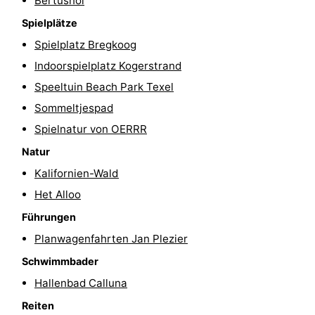
Bertusnol
Krim
EuroParcs
-
Spielplätze
Spielplatz Bregkoog
Texel
Kustpark
-
Indoorspielplatz Kogerstrand
Texel
Sluftervallei
-
Speeltuin Beach Park Texel
Sommeltjespad
Strandhuys
-
Spielnatur von OERRR
Villapark
-
Natur
Kalifornien-Wald
Residentie
Villapark
Hotels
Het Alloo
Texel
Vogelmient
Zimmer
Führungen
Planwagenfahrten Jan Plezier
(mit
Lastminutes
Schwimmbader
Frühstück)
Strand
Hallenbad Calluna
Sehen
Reiten