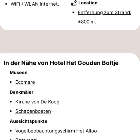
Location
WiFi / WLAN Internet.
Holland
Land
-
Entfernung zum Strand:
±800 m.
en
Strandhuys
-
Zeezicht
Strandplevier
Campingplätze
Ferienhäuser
In der Nähe von Hotel Het Gouden Boltje
-
Museen
't
-
Ecomare
Denkmäler
Eibernest
't
-
Kirche von De Koog
Hoogelandt
Beach
-
Schapenboeten
Park
Buytenveldt
-
Aussichtspunkte
Vogelbeobachtungsschirm Het Alloo
Texel
De
-