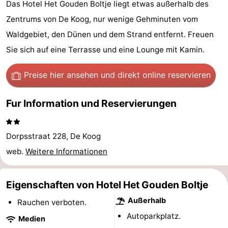
Das Hotel Het Gouden Boltje liegt etwas außerhalb des
Koog
Oudeschild
-
Zentrums von De Koog, nur wenige Gehminuten vom
Waldgebiet, den Dünen und dem Strand entfernt. Freuen
De
-
Sie sich auf eine Terrasse und eine Lounge mit Kamin.
Waal
Oosterend
Natur
Preise hier ansehen
und direkt online reservieren
Schönste
Fur Information und Reservierungen
Aussichtspunkte
Übernachten
Appartements
Dorpsstraat 228, De Koog
-
web.
Weitere Informationen
Bosch
-
Eigenschaften von Hotel Het Gouden Boltje
en
De
-
Außerhalb
Rauchen verboten.
Autoparkplatz.
Zee
Vlijt
Hoeve
-
Medien