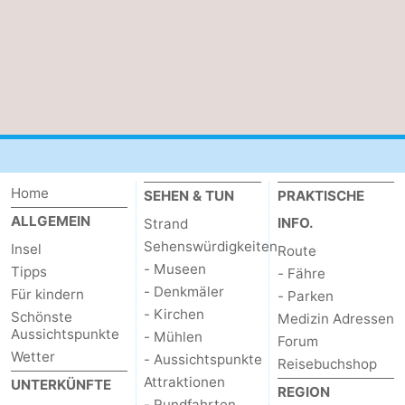
Medizin
Adressen
Region
Watteninseln
-
Home
Schiermonnikoog
-
SEHEN & TUN
PRAKTISCHE
ALLGEMEIN
INFO.
Strand
Ameland
-
Sehenswürdigkeiten
Insel
Route
- Museen
Tipps
- Fähre
Terschelling
-
- Denkmäler
Für kindern
- Parken
- Kirchen
Schönste
Vlieland
Nordholland
Medizin Adressen
Aussichtspunkte
- Mühlen
Forum
Wetter
-
- Aussichtspunkte
Reisebuchshop
Attraktionen
UNTERKÜNFTE
REGION
Natur
-
- Rundfahrten