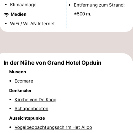
Klimaanlage.
Entfernung zum Strand:
Holland
Land
-
±500 m.
Medien
en
Strandhuys
-
WiFi / WLAN Internet.
Zeezicht
Strandplevier
Campingplätze
Ferienhäuser
-
In der Nähe von Grand Hotel Opduin
Museen
't
-
Ecomare
Eibernest
't
-
Denkmäler
Kirche von De Koog
Hoogelandt
Beach
-
Schapenboeten
Park
Buytenveldt
-
Aussichtspunkte
Vogelbeobachtungsschirm Het Alloo
Texel
De
-