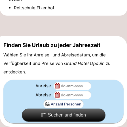
Reitschule Elzenhof
&
-
tun
Museen
-
Denkmäler
-
Finden Sie Urlaub zu jeder Jahreszeit
Kirchen
-
Wählen Sie Ihr Anreise- und Abreisedatum, um die
Mühlen
-
Verfügbarkeit und Preise von
Grand Hotel Opduin
zu
entdecken.
Aussichtspunkte
Attraktionen
-
Anreise
Abreise
Rundfahrten
-
Bauernhöfe
-
Suchen und finden
Spielplätze
-