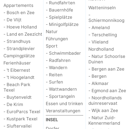
- Rundfahrten
Appartements
Watteninseln
- Bauernhöfe
Schoorlse
Bergen
-
- Bosch en Zee
-
- Spielplätze
- De Vlijt
Schiermonnikoog
Duinen
aan
Bergen
-
- Minigolfplätze
- Hoeve Holland
- Ameland
Natur
- Land en Zeezicht
- Terschelling
Zee
Alkmaar
-
Führungen
- Strandhuys
- Vlieland
Sport
- Strandplevier
Nordholland
Egmond
-
- Schwimmbader
Campingplätze
- Natur Schoorlse
- Radfahren
Duinen
Ferienhäuser
aan
Noordhollands
-
- Wandern
- Bergen aan Zee
- 't Eibernest
- Reiten
Zee
duinreservaat
Wijk
-
- Bergen
- 't Hoogelandt
- Surfen
- Alkmaar
- Beach Park
aan
Natur
-
- Wattwandern
Texel
- Egmond aan Zee
- Sportangeln
- Buytenveldt
- Noordhollands
Zee
Zuid-
Amsterdam
-
duinreservaat
Essen und trinken
- De Krim
- Wijk aan Zee
Veranstaltungen
- EuroParcs Texel
Kennermerland
Haarlem
-
- Natur Zuid-
- Kustpark Texel
INSEL
Kennermerland
- Sluftervallei
Zandvoort
Wetter
Dorfer