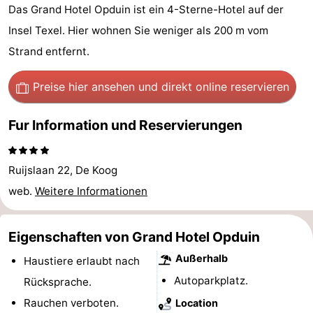
Das Grand Hotel Opduin ist ein 4-Sterne-Hotel auf der
Koog
Oudeschild
-
Insel Texel. Hier wohnen Sie weniger als 200 m vom
De
-
Strand entfernt.
Waal
Oosterend
Natur
Preise hier ansehen
und direkt online reservieren
Schönste
Fur Information und Reservierungen
Aussichtspunkte
Übernachten
Ruijslaan 22, De Koog
Appartements
web.
Weitere Informationen
-
Eigenschaften von Grand Hotel Opduin
Bosch
-
Außerhalb
Haustiere erlaubt nach
en
De
-
Autoparkplatz.
Rücksprache.
Zee
Vlijt
Hoeve
-
Rauchen verboten.
Location