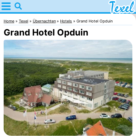
Home
Texel
Home
Texel
Übernachten
Hotels
Grand Hotel Opduin
Grand Hotel Opduin
Tipps
Für
kindern
Dorfer
-
Den
-
Burg
Den
-
Hoorn
De
-
Cocksdorp
De
-