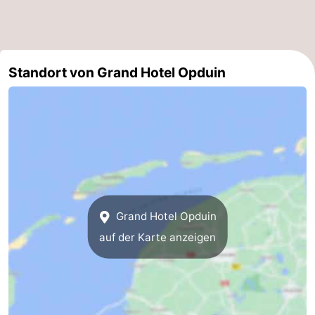
Minigolfplätze
Natur
Führungen
Standort von Grand Hotel Opduin
Sport
-
Schwimmbader
-
Radfahren
-
Wandern
-
Grand Hotel Opduin
auf der Karte anzeigen
Reiten
-
Surfen
-
Wattwandern
-