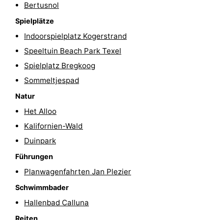
Bertusnol
Krim
EuroParcs
-
Spielplätze
Indoorspielplatz Kogerstrand
Texel
Kustpark
-
Speeltuin Beach Park Texel
Texel
Sluftervallei
-
Spielplatz Bregkoog
Sommeltjespad
Strandhuys
-
Natur
Villapark
-
Het Alloo
Residentie
Villapark
Hotels
Kalifornien-Wald
Duinpark
Texel
Vogelmient
Zimmer
Führungen
(mit
Lastminutes
Planwagenfahrten Jan Plezier
Schwimmbader
Frühstück)
Strand
Hallenbad Calluna
Sehen
Reiten