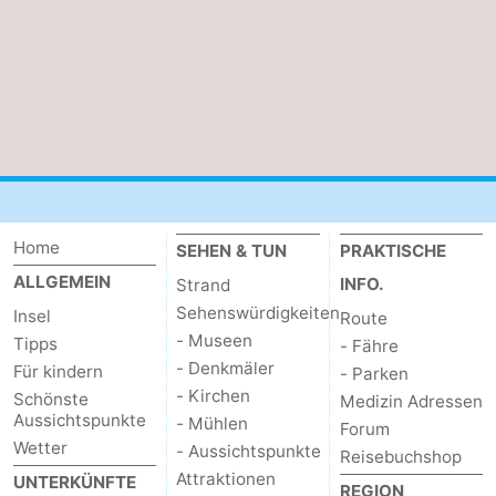
Medizin
Adressen
Region
Watteninseln
-
Schiermonnikoog
-
Home
SEHEN & TUN
PRAKTISCHE
ALLGEMEIN
INFO.
Strand
Ameland
-
Sehenswürdigkeiten
Insel
Route
Terschelling
-
- Museen
Tipps
- Fähre
- Denkmäler
Für kindern
- Parken
Vlieland
Nordholland
- Kirchen
Schönste
Medizin Adressen
Aussichtspunkte
- Mühlen
Forum
-
Wetter
- Aussichtspunkte
Reisebuchshop
Attraktionen
UNTERKÜNFTE
Natur
-
REGION