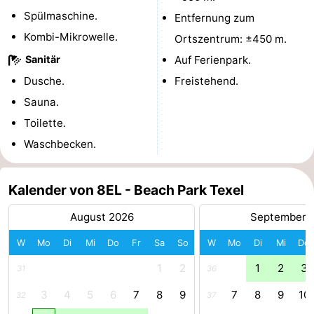
Spülmaschine.
Entfernung zum
Sportangeln
Seehunden
Kombi-Mikrowelle.
Ortszentrum: ±450 m.
Essen
Sanitär
Auf Ferienpark.
Dusche.
Freistehend.
und
Veranstaltungen
Sauna.
trinken
Praktisch
Toilette.
Waschbecken.
Forum
Route
Kalender von 8EL - Beach Park Texel
-
August 2026
September 
W
Mo
Di
Mi
Do
Fr
Sa
So
W
Mo
Di
Mi
Do
Fähre
-
1
2
1
2
3
31
36
Parken
Inselhüpfen
3
4
5
6
7
8
9
7
8
9
10
32
37
Reisebuchshop