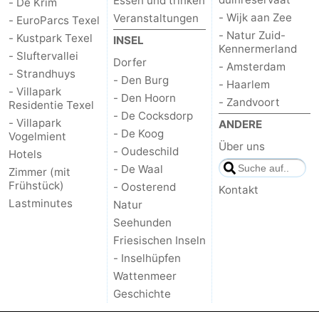
Essen und trinken
- De Krim
- Wijk aan Zee
Veranstaltungen
- EuroParcs Texel
- Natur Zuid-
- Kustpark Texel
INSEL
Kennermerland
- Sluftervallei
Dorfer
- Amsterdam
- Strandhuys
- Den Burg
- Haarlem
- Villapark
- Den Hoorn
- Zandvoort
Residentie Texel
- De Cocksdorp
- Villapark
ANDERE
- De Koog
Vogelmient
Über uns
- Oudeschild
Hotels
- De Waal
Zimmer (mit
Frühstück)
- Oosterend
Kontakt
Lastminutes
Natur
Seehunden
Friesischen Inseln
- Inselhüpfen
Wattenmeer
Geschichte