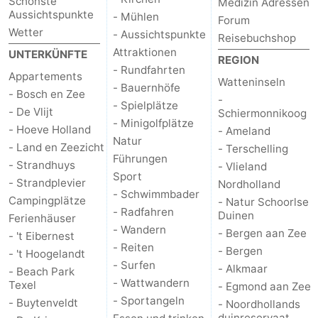
Schönste
Medizin Adressen
Aussichtspunkte
- Mühlen
Forum
Wetter
- Aussichtspunkte
Reisebuchshop
Attraktionen
UNTERKÜNFTE
REGION
- Rundfahrten
Appartements
Watteninseln
- Bauernhöfe
- Bosch en Zee
-
- Spielplätze
- De Vlijt
Schiermonnikoog
- Minigolfplätze
- Hoeve Holland
- Ameland
Natur
- Land en Zeezicht
- Terschelling
Führungen
- Strandhuys
- Vlieland
Sport
- Strandplevier
Nordholland
- Schwimmbader
Campingplätze
- Natur Schoorlse
- Radfahren
Duinen
Ferienhäuser
- Wandern
- Bergen aan Zee
- 't Eibernest
- Reiten
- Bergen
- 't Hoogelandt
- Surfen
- Alkmaar
- Beach Park
- Wattwandern
Texel
- Egmond aan Zee
- Sportangeln
- Buytenveldt
- Noordhollands
duinreservaat