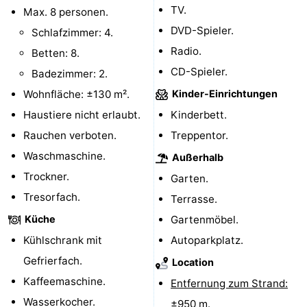
TV.
Max. 8 personen.
Minigolfplätze
Natur
DVD-Spieler.
Schlafzimmer: 4.
Radio.
Führungen
Betten: 8.
CD-Spieler.
Badezimmer: 2.
Sport
Wohnfläche: ±130 m².
Kinder-Einrichtungen
-
Haustiere nicht erlaubt.
Kinderbett.
Rauchen verboten.
Treppentor.
Schwimmbader
-
Waschmaschine.
Außerhalb
Radfahren
-
Trockner.
Garten.
Tresorfach.
Terrasse.
Wandern
-
Küche
Gartenmöbel.
Reiten
-
Kühlschrank mit
Autoparkplatz.
Gefrierfach.
Location
Surfen
-
Kaffeemaschine.
Entfernung zum Strand:
Wattwandern
-
Wasserkocher.
±950 m.