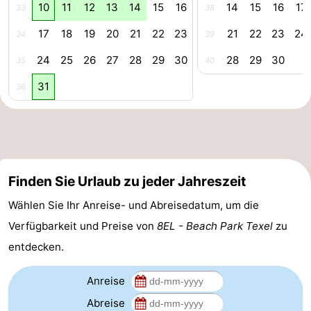
10
11
12
13
14
15
16
14
15
16
17
33
38
Medizin
17
18
19
20
21
22
23
21
22
23
24
34
39
Adressen
Region
24
25
26
27
28
29
30
28
29
30
35
40
31
Watteninseln
36
-
Schiermonnikoog
-
Finden Sie Urlaub zu jeder Jahreszeit
Ameland
-
Wählen Sie Ihr Anreise- und Abreisedatum, um die
Terschelling
-
Verfügbarkeit und Preise von
8EL - Beach Park Texel
zu
Vlieland
Nordholland
entdecken.
-
Anreise
Abreise
Natur
-