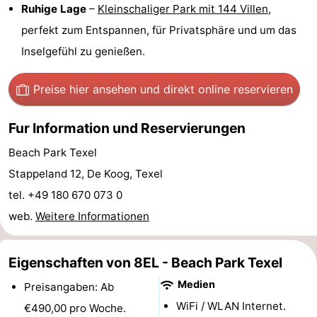
Ruhige Lage
–
Kleinschaliger Park mit 144 Villen
,
&
-
perfekt zum Entspannen, für Privatsphäre und um das
Inselgefühl zu genießen.
tun
Museen
-
Denkmäler
-
Preise hier ansehen
und direkt online reservieren
Kirchen
-
Fur Information und Reservierungen
Mühlen
-
Beach Park Texel
Stappeland 12, De Koog, Texel
Aussichtspunkte
Attraktionen
tel. +49 180 670 073 0
-
web.
Weitere Informationen
Rundfahrten
-
Eigenschaften von 8EL - Beach Park Texel
Bauernhöfe
-
Medien
Preisangaben: Ab
WiFi / WLAN Internet.
Spielplätze
-
€490,00 pro Woche.