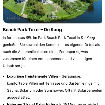
Holland
Land
-
en
Strandhuys
-
Zeezicht
Strandplevier
Campingplätze
Beach Park Texel – De Koog
In ferienhaus
8EL
im Park
Beach Park Texel
in
De Koog
Ferienhäuser
genießen Sie sowohl den Komfort Ihres eigenen Ortes als
-
auch die Annehmlichkeiten eines Ferienparks, was
zusammen für einen entspannenden und vielseitigen
't
-
Urlaub sorgt.
Eibernest
't
-
Luxuriöse freistehende Villen
– Geräumige,
Hoogelandt
Beach
-
komfortable Villen mit Terrasse und Garten; einige mit
Sauna, Solarium oder Sunshower. Oft mit Solarpaneelen
Park
Buytenveldt
-
ausgestattet.
Texel
De
-
Nahe am Strand & der Natur
– In 15 Minuten erreichst