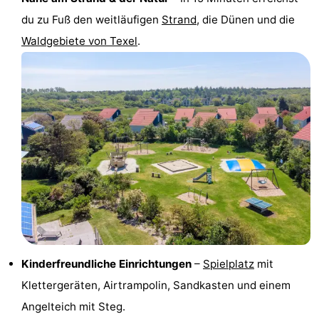
du zu Fuß den weitläufigen
Strand
, die Dünen und die
Krim
EuroParcs
-
Waldgebiete von Texel
.
Texel
Kustpark
-
Texel
Sluftervallei
-
Strandhuys
-
Villapark
-
Residentie
Villapark
Hotels
Texel
Vogelmient
Zimmer
(mit
Lastminutes
Kinderfreundliche Einrichtungen
–
Spielplatz
mit
Frühstück)
Strand
Klettergeräten, Airtrampolin, Sandkasten und einem
Angelteich mit Steg.
Sehen