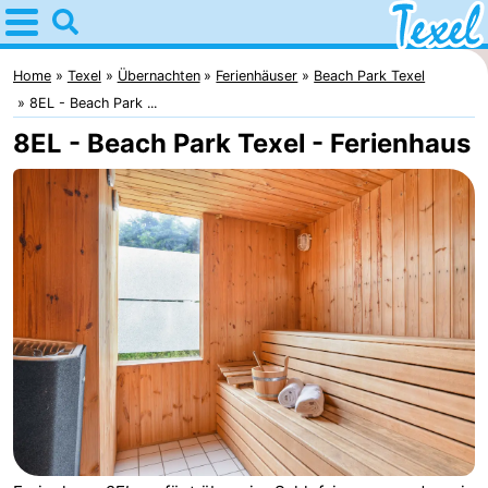
Home
Texel
Home
Texel
Übernachten
Ferienhäuser
Beach Park Texel
8EL - Beach Park ...
Tipps
8EL - Beach Park Texel - Ferienhaus
Für
kindern
Dorfer
-
Den
-
Burg
Den
-
Hoorn
De
-
Cocksdorp
De
-