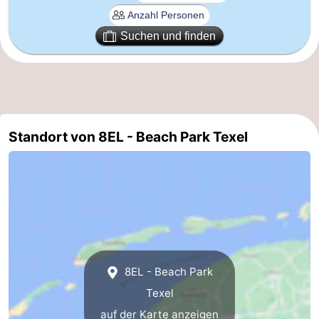
Schoorlse
Bergen
-
Suchen und finden
Duinen
aan
Bergen
-
Zee
Alkmaar
-
Egmond
-
Standort von 8EL - Beach Park Texel
aan
Noordhollands
-
Zee
duinreservaat
Wijk
-
aan
Natur
-
Zee
Zuid-
Amsterdam
-
8EL - Beach Park
Kennermerland
Haarlem
-
Texel
auf der Karte anzeigen
Zandvoort
Wetter