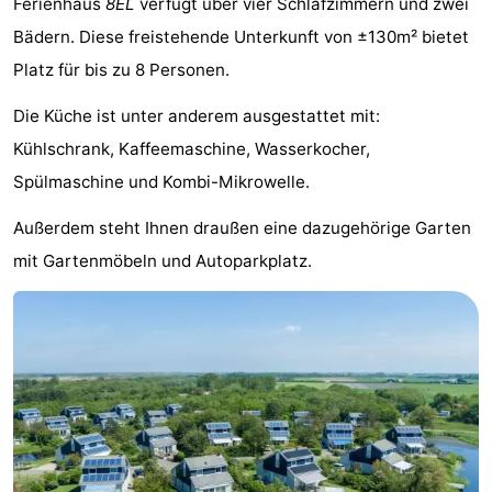
Ferienhaus
8EL
verfügt über vier Schlafzimmern und zwei
Koog
Oudeschild
-
Bädern. Diese freistehende Unterkunft von ±130m² bietet
Platz für bis zu 8 Personen.
De
-
Die Küche ist unter anderem ausgestattet mit:
Waal
Oosterend
Natur
Kühlschrank, Kaffeemaschine, Wasserkocher,
Schönste
Spülmaschine und Kombi-Mikrowelle.
Aussichtspunkte
Übernachten
Außerdem steht Ihnen draußen eine dazugehörige Garten
mit Gartenmöbeln und Autoparkplatz.
Appartements
-
Bosch
-
en
De
-
Zee
Vlijt
Hoeve
-