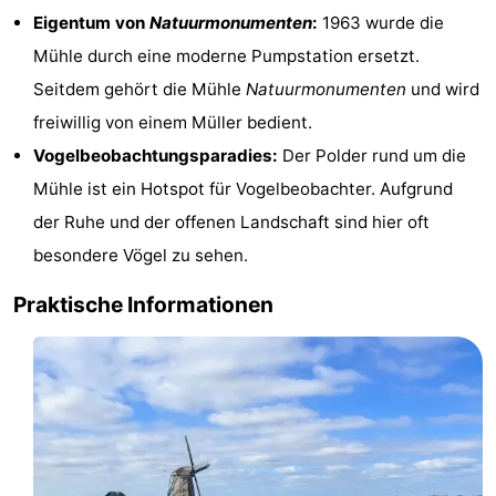
Eigentum von
Natuurmonumenten
:
1963 wurde die
Krim
EuroParcs
-
Mühle durch eine moderne Pumpstation ersetzt.
Texel
Kustpark
-
Seitdem gehört die Mühle
Natuurmonumenten
und wird
freiwillig von einem Müller bedient.
Texel
Sluftervallei
-
Vogelbeobachtungsparadies:
Der Polder rund um die
Strandhuys
-
Mühle ist ein Hotspot für Vogelbeobachter. Aufgrund
der Ruhe und der offenen Landschaft sind hier oft
Villapark
-
besondere Vögel zu sehen.
Residentie
Villapark
Hotels
Praktische Informationen
Texel
Vogelmient
Zimmer
(mit
Lastminutes
Frühstück)
Strand
Sehen