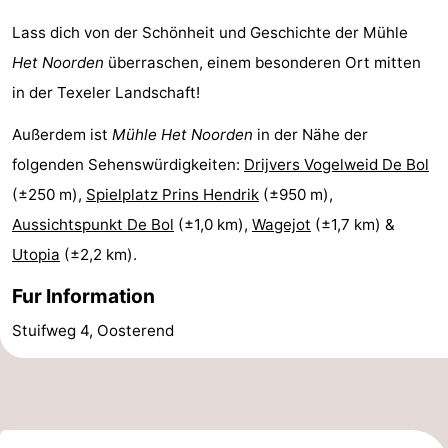
Lass dich von der Schönheit und Geschichte der Mühle
Sportangeln
Seehunden
Het Noorden
überraschen, einem besonderen Ort mitten
Essen
in der Texeler Landschaft!
und
Veranstaltungen
Außerdem ist
Mühle Het Noorden
in der Nähe der
folgenden Sehenswürdigkeiten:
Drijvers Vogelweid De Bol
trinken
Praktisch
(±250 m),
Spielplatz Prins Hendrik
(±950 m),
Forum
Aussichtspunkt De Bol
(±1,0 km),
Wagejot
(±1,7 km) &
Utopia
(±2,2 km).
Route
Fur Information
-
Stuifweg 4, Oosterend
Fähre
-
Parken
Inselhüpfen
Reisebuchshop