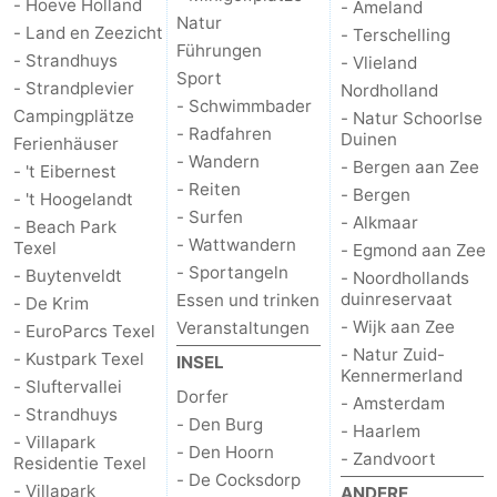
- Hoeve Holland
- Ameland
Natur
- Land en Zeezicht
- Terschelling
Führungen
- Strandhuys
- Vlieland
Sport
- Strandplevier
Nordholland
- Schwimmbader
Campingplätze
- Natur Schoorlse
- Radfahren
Duinen
Ferienhäuser
- Wandern
- Bergen aan Zee
- 't Eibernest
- Reiten
- Bergen
- 't Hoogelandt
- Surfen
- Alkmaar
- Beach Park
- Wattwandern
Texel
- Egmond aan Zee
- Sportangeln
- Buytenveldt
- Noordhollands
duinreservaat
Essen und trinken
- De Krim
- Wijk aan Zee
Veranstaltungen
- EuroParcs Texel
- Natur Zuid-
- Kustpark Texel
INSEL
Kennermerland
- Sluftervallei
Dorfer
- Amsterdam
- Strandhuys
- Den Burg
- Haarlem
- Villapark
- Den Hoorn
- Zandvoort
Residentie Texel
- De Cocksdorp
- Villapark
ANDERE