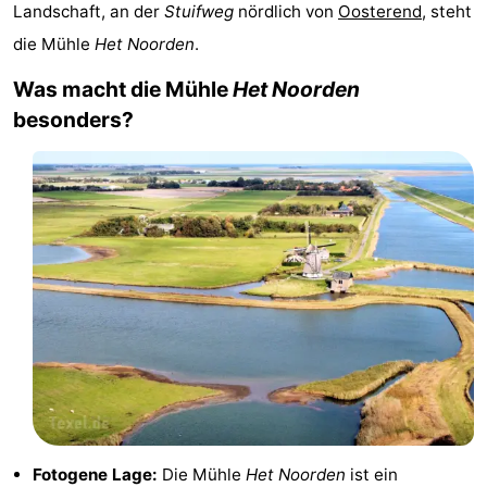
Landschaft, an der
Stuifweg
nördlich von
Oosterend
, steht
Koog
Oudeschild
-
die Mühle
Het Noorden
.
De
-
Was macht die Mühle
Het Noorden
besonders?
Waal
Oosterend
Natur
Schönste
Aussichtspunkte
Übernachten
Appartements
-
Bosch
-
en
De
-
Zee
Vlijt
Hoeve
-
Fotogene Lage:
Die Mühle
Het Noorden
ist ein