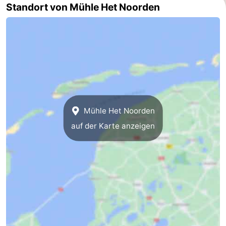
Standort von Mühle Het Noorden
Medizin
Adressen
Region
Watteninseln
-
Schiermonnikoog
-
Mühle Het Noorden
auf der Karte anzeigen
Ameland
-
Terschelling
-
Vlieland
Nordholland
-
Natur
-