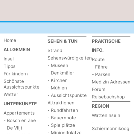
Kontakt
Home
SEHEN & TUN
PRAKTISCHE
ALLGEMEIN
INFO.
Strand
Sehenswürdigkeiten
Insel
Route
- Museen
Tipps
- Fähre
- Denkmäler
Für kindern
- Parken
- Kirchen
Schönste
Medizin Adressen
Aussichtspunkte
- Mühlen
Forum
Wetter
- Aussichtspunkte
Reisebuchshop
Attraktionen
UNTERKÜNFTE
REGION
- Rundfahrten
Appartements
Watteninseln
- Bauernhöfe
- Bosch en Zee
-
- Spielplätze
- De Vlijt
Schiermonnikoog
- Minigolfplätze