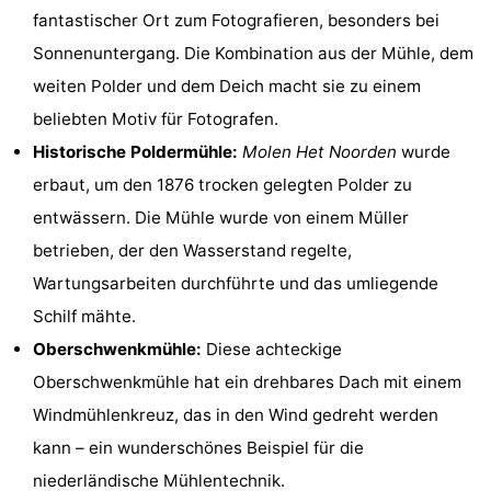
fantastischer Ort zum Fotografieren, besonders bei
Holland
Land
-
Sonnenuntergang. Die Kombination aus der Mühle, dem
en
Strandhuys
-
weiten Polder und dem Deich macht sie zu einem
beliebten Motiv für Fotografen.
Zeezicht
Strandplevier
Campingplätze
Historische Poldermühle:
Molen Het Noorden
wurde
Ferienhäuser
erbaut, um den 1876 trocken gelegten Polder zu
entwässern. Die Mühle wurde von einem Müller
-
betrieben, der den Wasserstand regelte,
't
-
Wartungsarbeiten durchführte und das umliegende
Schilf mähte.
Eibernest
't
-
Oberschwenkmühle:
Diese achteckige
Hoogelandt
Beach
-
Oberschwenkmühle hat ein drehbares Dach mit einem
Windmühlenkreuz, das in den Wind gedreht werden
Park
Buytenveldt
-
kann – ein wunderschönes Beispiel für die
Texel
De
-
niederländische Mühlentechnik.