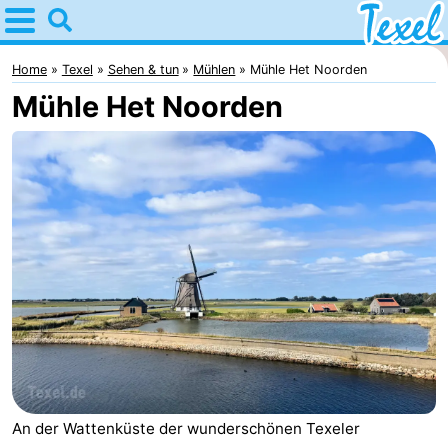
Home
Texel
Home
Texel
Sehen & tun
Mühlen
Mühle Het Noorden
Mühle Het Noorden
Tipps
Für
kindern
Dorfer
-
Den
-
Burg
Den
-
Hoorn
De
-
Cocksdorp
De
-
An der Wattenküste der wunderschönen Texeler