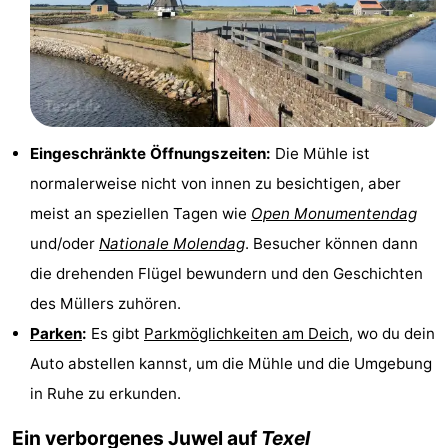
&
-
tun
Museen
-
Denkmäler
-
Eingeschränkte Öffnungszeiten:
Die Mühle ist
Kirchen
-
normalerweise nicht von innen zu besichtigen, aber
Mühlen
-
meist an speziellen Tagen wie
Open Monumentendag
und/oder
Nationale Molendag
. Besucher können dann
Aussichtspunkte
Attraktionen
die drehenden Flügel bewundern und den Geschichten
-
des Müllers zuhören.
Parken
:
Es gibt
Parkmöglichkeiten am Deich
, wo du dein
Rundfahrten
-
Auto abstellen kannst, um die Mühle und die Umgebung
Bauernhöfe
-
in Ruhe zu erkunden.
Ein verborgenes Juwel auf
Texel
Spielplätze
-