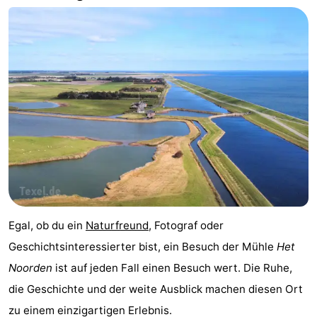
Minigolfplätze
Natur
Führungen
Sport
-
Schwimmbader
-
Radfahren
-
Wandern
-
Egal, ob du ein
Naturfreund
, Fotograf oder
Reiten
-
Geschichtsinteressierter bist, ein Besuch der Mühle
Het
Noorden
ist auf jeden Fall einen Besuch wert. Die Ruhe,
Surfen
-
die Geschichte und der weite Ausblick machen diesen Ort
Wattwandern
-
zu einem einzigartigen Erlebnis.