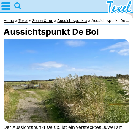
Home
Texel
Home
Texel
Sehen & tun
Aussichtspunkte
Aussichtspunkt De ...
Aussichtspunkt De Bol
Tipps
Für
kindern
Dorfer
-
Den
-
Burg
Den
-
Hoorn
De
-
Cocksdorp
De
-
Der Aussichtspunkt
De Bol
ist ein verstecktes Juwel am