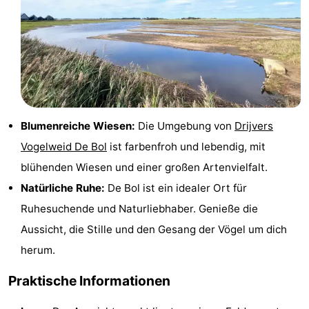
Krim
EuroParcs
-
Texel
Kustpark
-
Texel
Sluftervallei
-
Strandhuys
-
Blumenreiche Wiesen:
Die Umgebung von
Drijvers
Villapark
-
Vogelweid De Bol
ist farbenfroh und lebendig, mit
blühenden Wiesen und einer großen Artenvielfalt.
Residentie
Villapark
Hotels
Natürliche Ruhe:
De Bol ist ein idealer Ort für
Texel
Vogelmient
Zimmer
Ruhesuchende und Naturliebhaber. Genieße die
Aussicht, die Stille und den Gesang der Vögel um dich
(mit
Lastminutes
herum.
Frühstück)
Strand
Praktische Informationen
Sehen