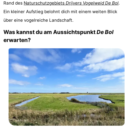
Rand des
Naturschutzgebiets
Drijvers Vogelweid De Bol
.
Koog
Oudeschild
-
Ein kleiner Aufstieg belohnt dich mit einem weiten Blick
De
-
über eine vogelreiche Landschaft.
Was kannst du am Aussichtspunkt
De Bol
Waal
Oosterend
Natur
erwarten?
Schönste
Aussichtspunkte
Übernachten
Appartements
-
Bosch
-
en
De
-
Zee
Vlijt
Hoeve
-