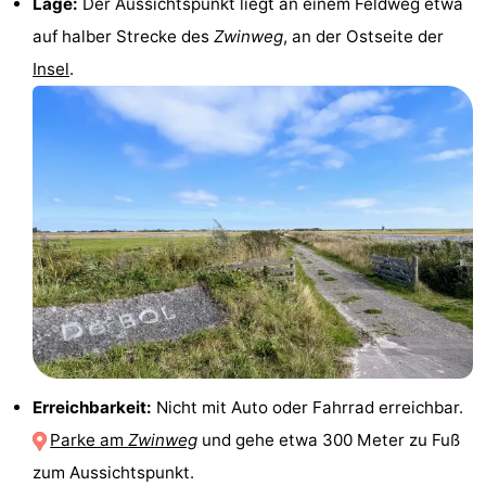
Lage:
Der Aussichtspunkt liegt an einem Feldweg etwa
&
-
auf halber Strecke des
Zwinweg
, an der Ostseite der
Insel
.
tun
Museen
-
Denkmäler
-
Kirchen
-
Mühlen
-
Aussichtspunkte
Attraktionen
-
Rundfahrten
-
Erreichbarkeit:
Nicht mit Auto oder Fahrrad erreichbar.
Bauernhöfe
-
Parke am
Zwinweg
und gehe etwa 300 Meter zu Fuß
Spielplätze
-
zum Aussichtspunkt.