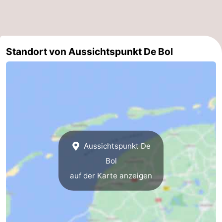
Sportangeln
Seehunden
Essen
Standort von Aussichtspunkt De Bol
und
Veranstaltungen
trinken
Praktisch
Forum
Route
Aussichtspunkt De
-
Bol
Fähre
-
auf der Karte anzeigen
Parken
Inselhüpfen
Reisebuchshop