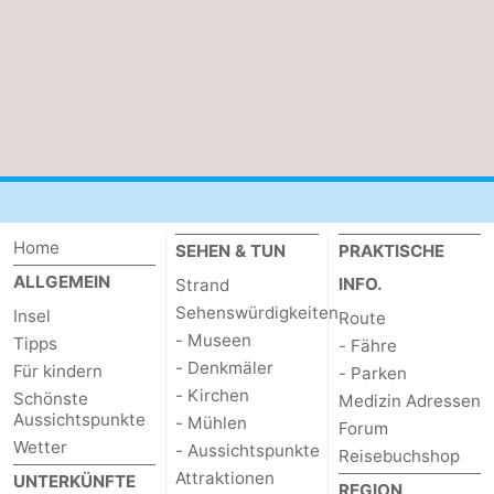
Schoorlse
Bergen
-
Duinen
aan
Bergen
-
Zee
Alkmaar
-
Egmond
-
aan
Noordhollands
-
Home
SEHEN & TUN
PRAKTISCHE
ALLGEMEIN
INFO.
Strand
Zee
duinreservaat
Wijk
-
Sehenswürdigkeiten
Insel
Route
aan
Natur
-
- Museen
Tipps
- Fähre
- Denkmäler
Für kindern
- Parken
Zee
Zuid-
Amsterdam
-
- Kirchen
Schönste
Medizin Adressen
Aussichtspunkte
- Mühlen
Forum
Kennermerland
Haarlem
-
Wetter
- Aussichtspunkte
Reisebuchshop
Attraktionen
UNTERKÜNFTE
Zandvoort
Wetter
REGION