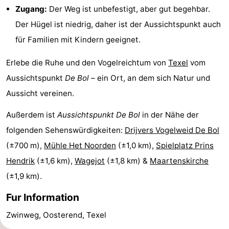
Zugang:
Der Weg ist unbefestigt, aber gut begehbar.
Minigolfplätze
Natur
Der Hügel ist niedrig, daher ist der Aussichtspunkt auch
Führungen
für Familien mit Kindern geeignet.
Sport
Erlebe die Ruhe und den Vogelreichtum von
Texel
vom
Aussichtspunkt
De Bol
– ein Ort, an dem sich Natur und
-
Aussicht vereinen.
Schwimmbader
-
Außerdem ist
Aussichtspunkt De Bol
in der Nähe der
folgenden Sehenswürdigkeiten:
Drijvers Vogelweid De Bol
Radfahren
-
(±700 m),
Mühle Het Noorden
(±1,0 km),
Spielplatz Prins
Wandern
-
Hendrik
(±1,6 km),
Wagejot
(±1,8 km) &
Maartenskirche
(±1,9 km).
Reiten
-
Fur Information
Surfen
-
Zwinweg, Oosterend, Texel
Wattwandern
-