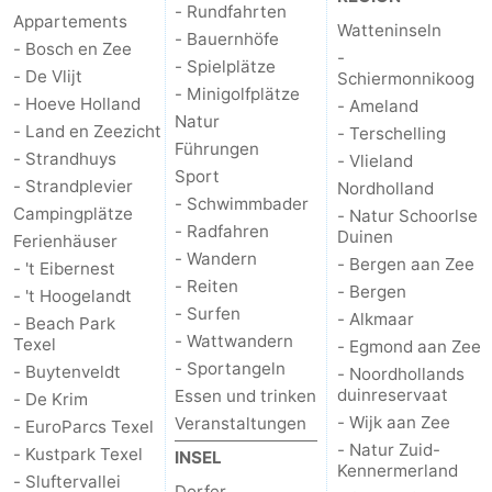
- Rundfahrten
Appartements
Watteninseln
- Bauernhöfe
Kontakt
- Bosch en Zee
-
- Spielplätze
- De Vlijt
Schiermonnikoog
- Minigolfplätze
- Hoeve Holland
- Ameland
Natur
- Land en Zeezicht
- Terschelling
Führungen
- Strandhuys
- Vlieland
Sport
- Strandplevier
Nordholland
- Schwimmbader
Campingplätze
- Natur Schoorlse
- Radfahren
Duinen
Ferienhäuser
- Wandern
- Bergen aan Zee
- 't Eibernest
- Reiten
- Bergen
- 't Hoogelandt
- Surfen
- Alkmaar
- Beach Park
- Wattwandern
Texel
- Egmond aan Zee
- Sportangeln
- Buytenveldt
- Noordhollands
duinreservaat
Essen und trinken
- De Krim
- Wijk aan Zee
Veranstaltungen
- EuroParcs Texel
- Natur Zuid-
- Kustpark Texel
INSEL
Kennermerland
- Sluftervallei
Dorfer