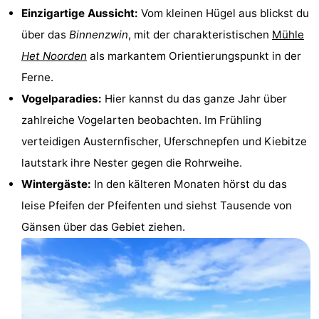
Einzigartige Aussicht:
Vom kleinen Hügel aus blickst du
Holland
Land
-
über das
Binnenzwin
, mit der charakteristischen
Mühle
en
Strandhuys
-
Het Noorden
als markantem Orientierungspunkt in der
Ferne.
Zeezicht
Strandplevier
Campingplätze
Vogelparadies:
Hier kannst du das ganze Jahr über
Ferienhäuser
zahlreiche Vogelarten beobachten. Im Frühling
verteidigen Austernfischer, Uferschnepfen und Kiebitze
-
lautstark ihre Nester gegen die Rohrweihe.
't
-
Wintergäste:
In den kälteren Monaten hörst du das
leise Pfeifen der Pfeifenten und siehst Tausende von
Eibernest
't
-
Gänsen über das Gebiet ziehen.
Hoogelandt
Beach
-
Park
Buytenveldt
-
Texel
De
-