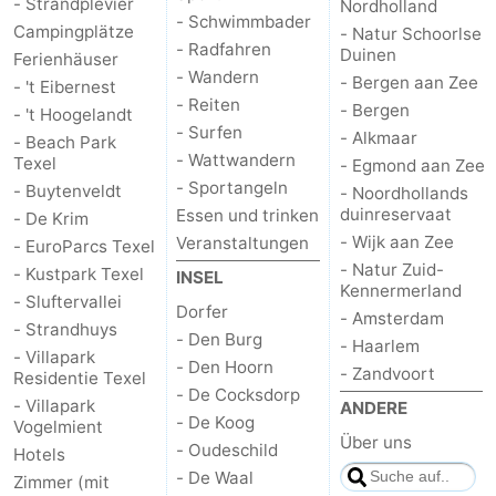
- Strandplevier
Nordholland
- Schwimmbader
Campingplätze
- Natur Schoorlse
Kontakt
- Radfahren
Duinen
Ferienhäuser
- Wandern
- Bergen aan Zee
- 't Eibernest
- Reiten
- Bergen
- 't Hoogelandt
- Surfen
- Alkmaar
- Beach Park
- Wattwandern
Texel
- Egmond aan Zee
- Sportangeln
- Buytenveldt
- Noordhollands
duinreservaat
Essen und trinken
- De Krim
- Wijk aan Zee
Veranstaltungen
- EuroParcs Texel
- Natur Zuid-
- Kustpark Texel
INSEL
Kennermerland
- Sluftervallei
Dorfer
- Amsterdam
- Strandhuys
- Den Burg
- Haarlem
- Villapark
- Den Hoorn
- Zandvoort
Residentie Texel
- De Cocksdorp
- Villapark
ANDERE
- De Koog
Vogelmient
Über uns
- Oudeschild
Hotels
- De Waal
Zimmer (mit