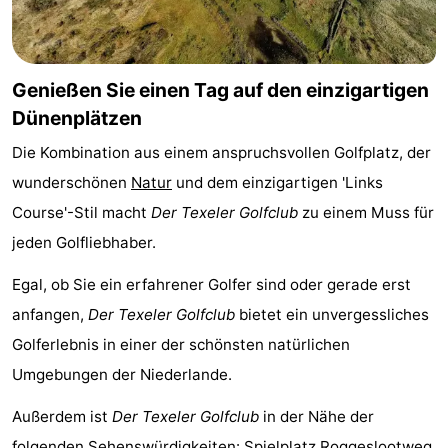
&
-
tun
Museen
-
Genießen Sie einen Tag auf den einzigartigen
Dünenplätzen
Denkmäler
-
Die Kombination aus einem anspruchsvollen Golfplatz, der
Kirchen
-
wunderschönen
Natur
und dem einzigartigen 'Links
Mühlen
-
Course'-Stil macht
Der Texeler Golfclub
zu einem Muss für
jeden Golfliebhaber.
Aussichtspunkte
Attraktionen
Egal, ob Sie ein erfahrener Golfer sind oder gerade erst
-
anfangen,
Der Texeler Golfclub
bietet ein unvergessliches
Golferlebnis in einer der schönsten natürlichen
Rundfahrten
-
Umgebungen der Niederlande.
Bauernhöfe
-
Außerdem ist
Der Texeler Golfclub
in der Nähe der
Spielplätze
-
folgenden Sehenswürdigkeiten:
Spielplatz Roggeslootweg