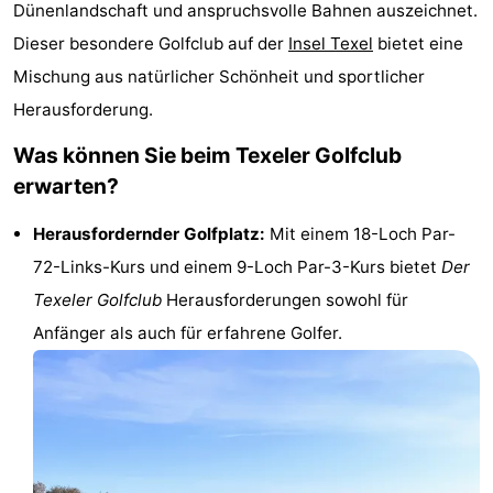
Dünenlandschaft und anspruchsvolle Bahnen auszeichnet.
Koog
Oudeschild
-
Dieser besondere Golfclub auf der
Insel Texel
bietet eine
Mischung aus natürlicher Schönheit und sportlicher
De
-
Herausforderung.
Waal
Oosterend
Natur
Was können Sie beim Texeler Golfclub
Schönste
erwarten?
Aussichtspunkte
Übernachten
Herausfordernder Golfplatz:
Mit einem 18-Loch Par-
72-Links-Kurs und einem 9-Loch Par-3-Kurs bietet
Der
Appartements
Texeler Golfclub
Herausforderungen sowohl für
-
Anfänger als auch für erfahrene Golfer.
Bosch
-
en
De
-
Zee
Vlijt
Hoeve
-