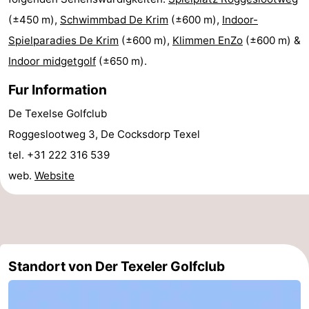
(±450 m),
Schwimmbad De Krim
(±600 m),
Indoor-
Minigolfplätze
Natur
Spielparadies De Krim
(±600 m),
Klimmen EnZo
(±600 m) &
Führungen
Indoor midgetgolf
(±650 m).
Sport
Fur Information
De Texelse Golfclub
-
Roggeslootweg 3, De Cocksdorp Texel
Schwimmbader
-
tel. +31 222 316 539
web.
Website
Radfahren
-
Wandern
-
Reiten
-
Standort von Der Texeler Golfclub
Surfen
-
Wattwandern
-