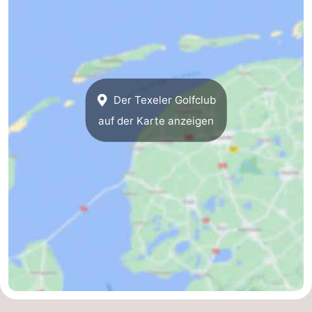
Sportangeln
Seehunden
Essen
und
Veranstaltungen
Der Texeler Golfclub
trinken
Praktisch
auf der Karte anzeigen
Forum
Route
-
Fähre
-
Parken
Inselhüpfen
Reisebuchshop