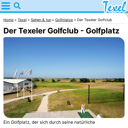
Home
Texel
Home
Texel
Sehen & tun
Golfplatze
Der Texeler Golfclub
Der Texeler Golfclub - Golfplatz
Tipps
Für
kindern
Dorfer
-
Den
-
Burg
Den
-
Hoorn
De
-
Ein Golfplatz, der sich durch seine natürliche
Cocksdorp
De
-