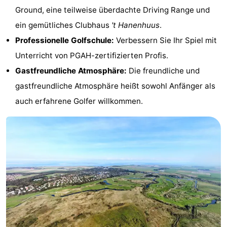
Ground, eine teilweise überdachte Driving Range und
Krim
EuroParcs
-
ein gemütliches Clubhaus
't Hanenhuus
.
Texel
Kustpark
-
Professionelle Golfschule:
Verbessern Sie Ihr Spiel mit
Unterricht von PGAH-zertifizierten Profis.
Texel
Sluftervallei
-
Gastfreundliche Atmosphäre:
Die freundliche und
Strandhuys
-
gastfreundliche Atmosphäre heißt sowohl Anfänger als
auch erfahrene Golfer willkommen.
Villapark
-
Residentie
Villapark
Hotels
Texel
Vogelmient
Zimmer
(mit
Lastminutes
Frühstück)
Strand
Sehen