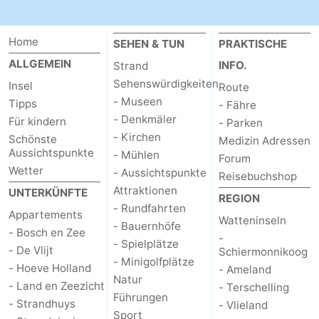
Schoorlse
Bergen
-
Home
SEHEN & TUN
PRAKTISCHE
Duinen
aan
Bergen
-
ALLGEMEIN
INFO.
Strand
Sehenswürdigkeiten
Insel
Route
Zee
Alkmaar
-
- Museen
Tipps
- Fähre
- Denkmäler
Für kindern
- Parken
Egmond
-
- Kirchen
Schönste
Medizin Adressen
Aussichtspunkte
- Mühlen
aan
Noordhollands
-
Forum
Wetter
- Aussichtspunkte
Reisebuchshop
Zee
duinreservaat
Wijk
-
Attraktionen
UNTERKÜNFTE
REGION
- Rundfahrten
Appartements
aan
Natur
-
Watteninseln
- Bauernhöfe
- Bosch en Zee
-
- Spielplätze
- De Vlijt
Zee
Zuid-
Amsterdam
-
Schiermonnikoog
- Minigolfplätze
- Hoeve Holland
- Ameland
Natur
Kennermerland
Haarlem
-
- Land en Zeezicht
- Terschelling
Führungen
- Strandhuys
- Vlieland
Sport
Zandvoort
Wetter