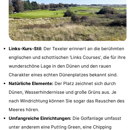
Holland
Land
-
en
Strandhuys
-
Zeezicht
Strandplevier
Campingplätze
Ferienhäuser
Links-Kurs-Stil:
Der Texeler erinnert an die berühmten
englischen und schottischen 'Links Courses', die für ihre
-
wunderschöne Lage in den Dünen und den rauen
't
-
Charakter eines echten Dünenplatzes bekannt sind.
Natürliche Elemente:
Der Platz zeichnet sich durch
Eibernest
't
-
Dünen, Wasserhindernisse und große Grüns aus. Je
Hoogelandt
Beach
-
nach Windrichtung können Sie sogar das Rauschen des
Meeres hören.
Park
Buytenveldt
-
Umfangreiche Einrichtungen:
Die Golfanlage umfasst
Texel
De
-
unter anderem eine Putting Green, eine Chipping