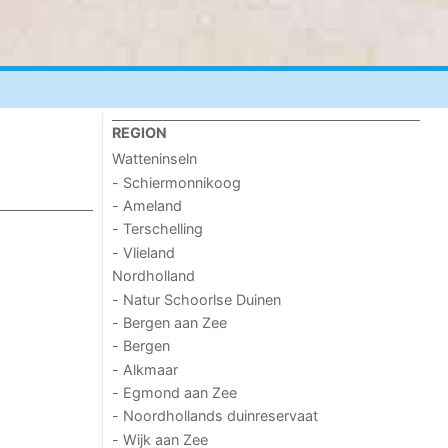
REGION
Watteninseln
- Schiermonnikoog
- Ameland
- Terschelling
- Vlieland
Nordholland
- Natur Schoorlse Duinen
- Bergen aan Zee
- Bergen
- Alkmaar
- Egmond aan Zee
- Noordhollands duinreservaat
- Wijk aan Zee