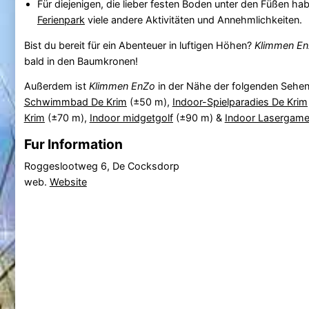
Für diejenigen, die lieber festen Boden unter den Füßen ha
Ferienpark
viele andere Aktivitäten und Annehmlichkeiten.
Bist du bereit für ein Abenteuer in luftigen Höhen?
Klimmen E
bald in den Baumkronen!
Außerdem ist
Klimmen EnZo
in der Nähe der folgenden Sehen
Schwimmbad De Krim
(±50 m),
Indoor-Spielparadies De Krim
Krim
(±70 m),
Indoor midgetgolf
(±90 m) &
Indoor Lasergam
Fur Information
Roggeslootweg 6, De Cocksdorp
web.
Website