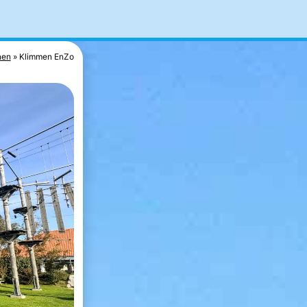
nen
Klimmen EnZo