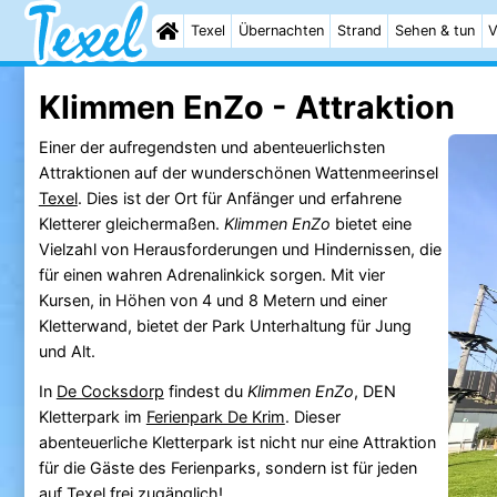
Texel
Übernachten
Strand
Sehen & tun
V
Klimmen EnZo - Attraktion
Einer der aufregendsten und abenteuerlichsten
Attraktionen auf der wunderschönen Wattenmeerinsel
Texel
. Dies ist der Ort für Anfänger und erfahrene
Kletterer gleichermaßen.
Klimmen EnZo
bietet eine
Vielzahl von Herausforderungen und Hindernissen, die
für einen wahren Adrenalinkick sorgen. Mit vier
Kursen, in Höhen von 4 und 8 Metern und einer
Kletterwand, bietet der Park Unterhaltung für Jung
und Alt.
In
De Cocksdorp
findest du
Klimmen EnZo
, DEN
Kletterpark im
Ferienpark De Krim
. Dieser
abenteuerliche Kletterpark ist nicht nur eine Attraktion
für die Gäste des Ferienparks, sondern ist für jeden
auf
Texel
frei zugänglich!