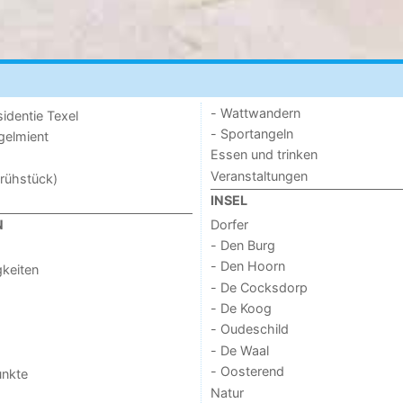
- Wattwandern
sidentie Texel
- Sportangeln
ogelmient
Essen und trinken
Veranstaltungen
rühstück)
INSEL
Dorfer
N
- Den Burg
- Den Hoorn
keiten
- De Cocksdorp
- De Koog
- Oudeschild
- De Waal
- Oosterend
unkte
Natur