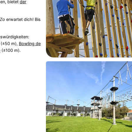
ben, bietet
der
nZo
erwartet dich! Bis
swürdigkeiten:
(±50 m),
Bowling de
e
(±100 m).