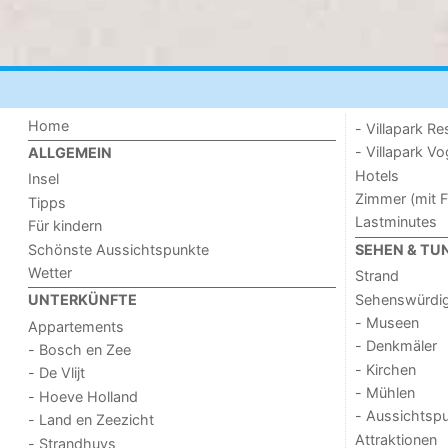
Home
- Villapark Re
- Villapark V
ALLGEMEIN
Hotels
Insel
Zimmer (mit F
Tipps
Lastminutes
Für kindern
Schönste Aussichtspunkte
SEHEN & TU
Wetter
Strand
Sehenswürdig
UNTERKÜNFTE
- Museen
Appartements
- Denkmäler
- Bosch en Zee
- Kirchen
- De Vlijt
- Mühlen
- Hoeve Holland
- Aussichtsp
- Land en Zeezicht
Attraktionen
- Strandhuys