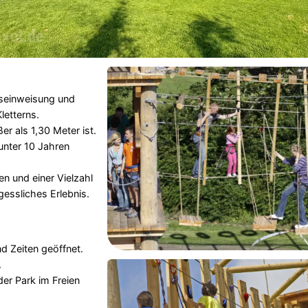
tseinweisung und
etterns.
er als 1,30 Meter ist.
unter 10 Jahren
n und einer Vielzahl
gessliches Erlebnis.
nd Zeiten geöffnet.
.
der Park im Freien