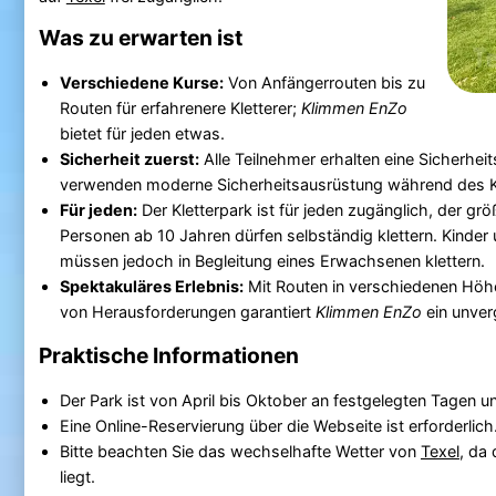
Was zu erwarten ist
Verschiedene Kurse:
Von Anfängerrouten bis zu
Routen für erfahrenere Kletterer;
Klimmen EnZo
bietet für jeden etwas.
Sicherheit zuerst:
Alle Teilnehmer erhalten eine Sicherhei
verwenden moderne Sicherheitsausrüstung während des Kl
Für jeden:
Der Kletterpark ist für jeden zugänglich, der größ
Personen ab 10 Jahren dürfen selbständig klettern. Kinder 
müssen jedoch in Begleitung eines Erwachsenen klettern.
Spektakuläres Erlebnis:
Mit Routen in verschiedenen Höhe
von Herausforderungen garantiert
Klimmen EnZo
ein unver
Praktische Informationen
Der Park ist von April bis Oktober an festgelegten Tagen u
Eine Online-Reservierung über die Webseite ist erforderlich
Bitte beachten Sie das wechselhafte Wetter von
Texel
, da 
liegt.