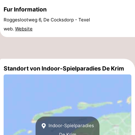
Holland
Land
-
Fur Information
Roggeslootweg 6, De Cocksdorp - Texel
en
Strandhuys
-
web.
Website
Zeezicht
Strandplevier
Campingplätze
Ferienhäuser
-
Standort von Indoor-Spielparadies De Krim
't
-
Eibernest
't
-
Hoogelandt
Beach
-
Park
Buytenveldt
-
Indoor-Spielparadies
Texel
De
-
De Krim