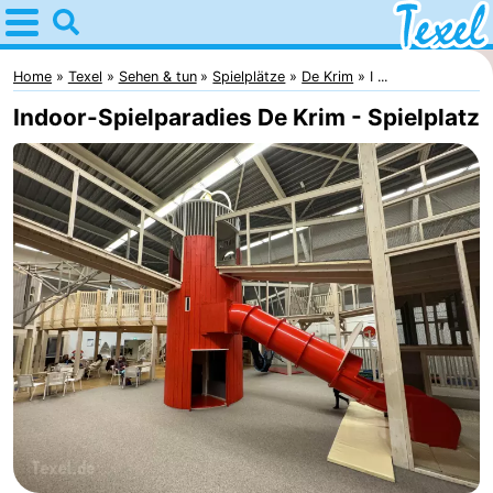
Home
Texel
Home
Texel
Sehen & tun
Spielplätze
De Krim
I ...
Indoor-Spielparadies De Krim - Spielplatz
Tipps
Für
kindern
Dorfer
-
Den
-
Burg
Den
-
Hoorn
De
-
Cocksdorp
De
-