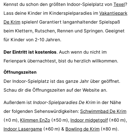
Kennst du schon den größten Indoor-Spielplatz von
Texel
?
Koog
Oudeschild
-
Lass deine Kinder im Kinderspielparadies im
Vakantiepark
De
-
De Krim
spielen! Garantiert langanhaltender Spielspaß
beim Klettern, Rutschen, Rennen und Springen. Geeignet
Waal
Oosterend
Natur
für Kinder von 2-10 Jahren.
Schönste
Der Eintritt ist kostenlos
. Auch wenn du nicht im
Aussichtspunkte
Übernachten
Ferienpark übernachtest, bist du herzlich willkommen.
Öffnungszeiten
Appartements
Der Indoor-Spielplatz ist das ganze Jahr über geöffnet.
-
Schau dir die Öffnungszeiten auf der Website an.
Bosch
-
Außerdem ist
Indoor-Spielparadies De Krim
in der Nähe
der folgenden Sehenswürdigkeiten:
Schwimmbad De Krim
en
De
-
(±0 m),
Klimmen EnZo
(±50 m),
Indoor midgetgolf
(±60 m),
Zee
Vlijt
Hoeve
-
Indoor Lasergame
(±60 m) &
Bowling de Krim
(±80 m).