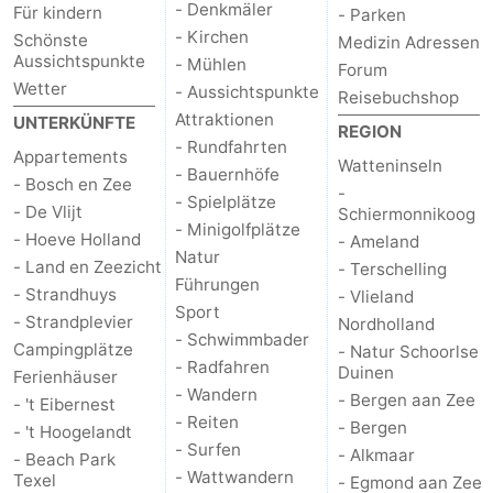
- Denkmäler
Für kindern
- Parken
Minigolfplätze
Natur
- Kirchen
Schönste
Medizin Adressen
Aussichtspunkte
- Mühlen
Forum
Führungen
Wetter
- Aussichtspunkte
Reisebuchshop
Attraktionen
UNTERKÜNFTE
REGION
Sport
- Rundfahrten
Appartements
Watteninseln
- Bauernhöfe
- Bosch en Zee
-
-
- Spielplätze
- De Vlijt
Schiermonnikoog
- Minigolfplätze
Schwimmbader
-
- Hoeve Holland
- Ameland
Natur
- Land en Zeezicht
- Terschelling
Radfahren
-
Führungen
- Strandhuys
- Vlieland
Sport
- Strandplevier
Nordholland
Wandern
-
- Schwimmbader
Campingplätze
- Natur Schoorlse
- Radfahren
Duinen
Ferienhäuser
Reiten
-
- Wandern
- Bergen aan Zee
- 't Eibernest
- Reiten
- Bergen
- 't Hoogelandt
Surfen
-
- Surfen
- Alkmaar
- Beach Park
- Wattwandern
Texel
Wattwandern
-
- Egmond aan Zee