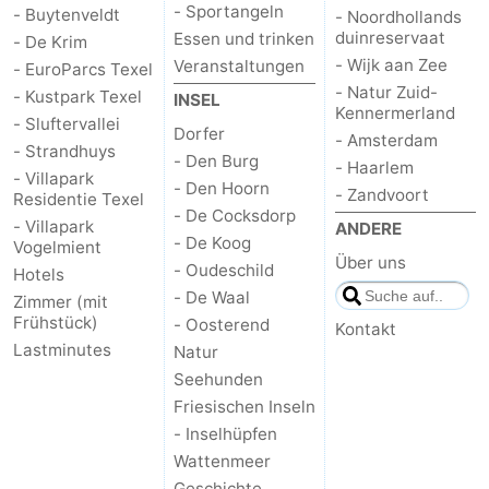
- Sportangeln
- Buytenveldt
- Noordhollands
duinreservaat
Sportangeln
Seehunden
Essen und trinken
- De Krim
- Wijk aan Zee
Veranstaltungen
- EuroParcs Texel
Essen
- Natur Zuid-
- Kustpark Texel
INSEL
Kennermerland
- Sluftervallei
Dorfer
und
Veranstaltungen
- Amsterdam
- Strandhuys
- Den Burg
- Haarlem
- Villapark
trinken
Praktisch
- Den Hoorn
- Zandvoort
Residentie Texel
- De Cocksdorp
- Villapark
ANDERE
Forum
- De Koog
Vogelmient
Über uns
- Oudeschild
Hotels
Route
- De Waal
Zimmer (mit
Frühstück)
- Oosterend
Kontakt
-
Lastminutes
Natur
Seehunden
Fähre
-
Friesischen Inseln
Parken
Inselhüpfen
- Inselhüpfen
Wattenmeer
Reisebuchshop
Geschichte