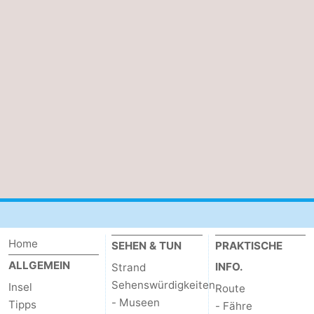
&
-
tun
Museen
-
Denkmäler
-
Kirchen
-
Mühlen
-
Aussichtspunkte
Attraktionen
-
Rundfahrten
-
Home
SEHEN & TUN
PRAKTISCHE
ALLGEMEIN
INFO.
Strand
Bauernhöfe
-
Sehenswürdigkeiten
Insel
Route
- Museen
Tipps
Spielplätze
-
- Fähre