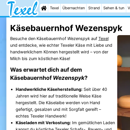
Texel
Übernachten
Strand
Sehen & tun
V
Käsebauernhof Wezenspyk
Besuche den Käsebauernhof
Wezenspyk
auf
Texel
und entdecke, wie echter Texeler Käse mit Liebe und
handwerklichem Können hergestellt wird – von der
Milch bis zum köstlichen Käse!
Was erwartet dich auf dem
Käsebauernhof
Wezenspyk
?
Handwerkliche Käseherstellung:
Seit über 40
Jahren wird hier auf traditionelle Weise Käse
hergestellt. Die Käselaibe werden von Hand
gefertigt, gesalzen und mit Sorgfalt gereift –
echtes Texeler Handwerk!
Käseladen mit Verkostung:
Im gemütlichen Laden
kannst du köstliche Texeler Schafs-, Bauern- und