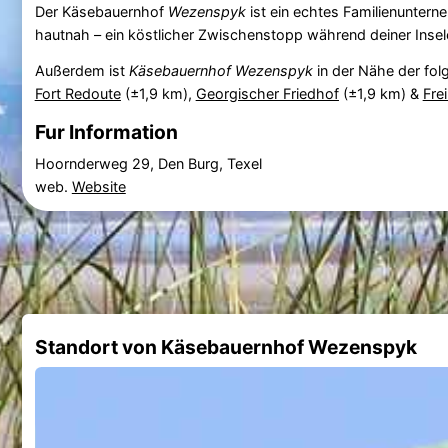
Der Käsebauernhof
Wezenspyk
ist ein echtes Familienuntern
hautnah – ein köstlicher Zwischenstopp während deiner Inse
Außerdem ist
Käsebauernhof Wezenspyk
in der Nähe der fo
Fort Redoute
(±1,9 km),
Georgischer Friedhof
(±1,9 km) &
Fre
Fur Information
Hoornderweg 29, Den Burg, Texel
web.
Website
Standort von Käsebauernhof Wezenspyk