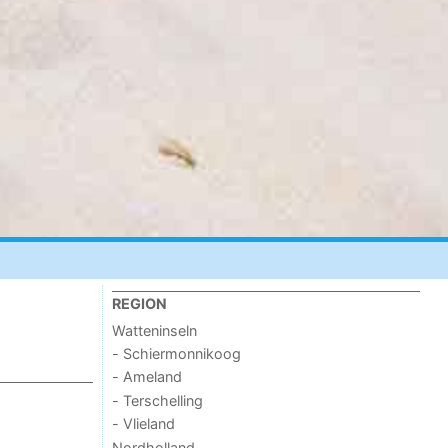
REGION
Watteninseln
- Schiermonnikoog
- Ameland
- Terschelling
- Vlieland
Nordholland