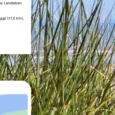
das Landleben
xel
(±1,0 km),