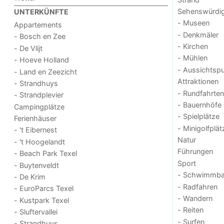
Sehenswürdig
UNTERKÜNFTE
- Museen
Appartements
- Denkmäler
- Bosch en Zee
- Kirchen
- De Vlijt
- Mühlen
- Hoeve Holland
- Aussichtsp
- Land en Zeezicht
Attraktionen
- Strandhuys
- Rundfahrten
- Strandplevier
- Bauernhöfe
Campingplätze
- Spielplätze
Ferienhäuser
- Minigolfplät
- 't Eibernest
Natur
- 't Hoogelandt
Führungen
- Beach Park Texel
Sport
- Buytenveldt
- Schwimmba
- De Krim
- Radfahren
- EuroParcs Texel
- Wandern
- Kustpark Texel
- Reiten
- Sluftervallei
- Surfen
- Strandhuys