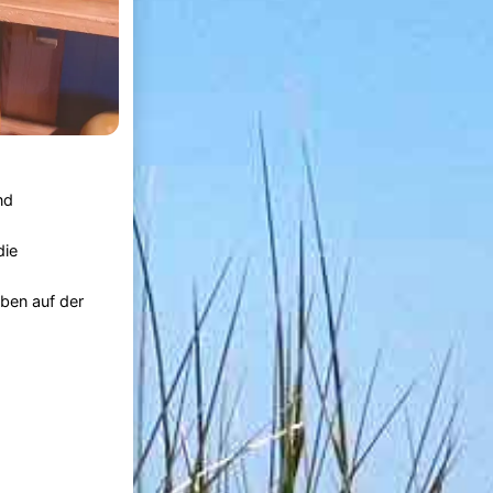
nd
die
eben auf der