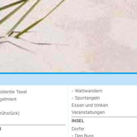
- Wattwandern
sidentie Texel
- Sportangeln
ogelmient
Essen und trinken
Veranstaltungen
rühstück)
INSEL
Dorfer
N
- Den Burg