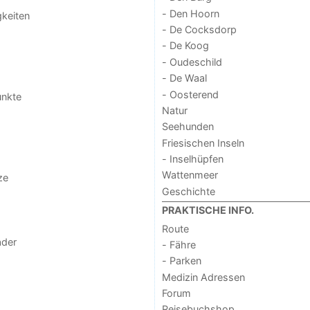
- Den Hoorn
keiten
- De Cocksdorp
- De Koog
- Oudeschild
- De Waal
- Oosterend
unkte
Natur
Seehunden
Friesischen Inseln
- Inselhüpfen
Wattenmeer
ze
Geschichte
PRAKTISCHE INFO.
Route
der
- Fähre
- Parken
Medizin Adressen
Forum
Reisebuchshop