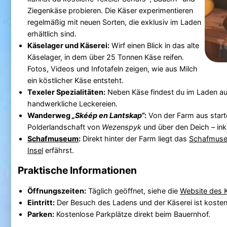
Ziegenkäse probieren. Die Käser experimentieren
regelmäßig mit neuen Sorten, die exklusiv im Laden
erhältlich sind.
Käselager und Käserei:
Wirf einen Blick in das alte
Käselager, in dem über 25 Tonnen Käse reifen.
Fotos, Videos und Infotafeln zeigen, wie aus Milch
ein köstlicher Käse entsteht.
Texeler Spezialitäten:
Neben Käse findest du im Laden au
handwerkliche Leckereien.
Wanderweg
„Skéép en Lantskap“
:
Von der Farm aus star
Polderlandschaft von
Wezenspyk
und über den Deich – inkl
Schafmuseum
:
Direkt hinter der Farm liegt das
Schafmus
Insel
erfährst.
Praktische Informationen
Öffnungszeiten:
Täglich geöffnet, siehe die
Website des 
Eintritt:
Der Besuch des Ladens und der Käserei ist kosten
Parken:
Kostenlose Parkplätze direkt beim Bauernhof.