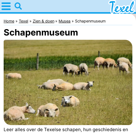
Home
Texel
Home
Texel
Zien & doen
Musea
Schapenmuseum
Schapenmuseum
Tips
Voor
kinderen
Dorpen
-
Den
-
Burg
Den
-
Hoorn
De
-
Leer alles over de Texelse schapen, hun geschiedenis en
Cocksdorp
De
-