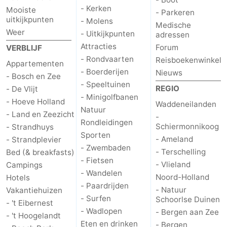
- Kerken
Mooiste
- Parkeren
Nieuws
uitkijkpunten
- Molens
Medische
Weer
- Uitkijkpunten
adressen
Medische
Attracties
Forum
VERBLIJF
- Rondvaarten
Reisboekenwinkel
Appartementen
adressen
Regio
- Boerderijen
Nieuws
- Bosch en Zee
- Speeltuinen
Waddeneilanden
REGIO
- De Vlijt
- Minigolfbanen
- Hoeve Holland
Waddeneilanden
-
Natuur
- Land en Zeezicht
-
Rondleidingen
Schiermonnikoog
- Strandhuys
Schiermonnikoog
-
Sporten
- Ameland
- Strandplevier
- Zwembaden
- Terschelling
Bed (& breakfasts)
Ameland
-
- Fietsen
- Vlieland
Campings
- Wandelen
Noord-Holland
Hotels
Terschelling
-
- Paardrijden
- Natuur
Vakantiehuizen
- Surfen
Schoorlse Duinen
Vlieland
Noord-
- 't Eibernest
- Wadlopen
- Bergen aan Zee
- 't Hoogelandt
Holland
-
Eten en drinken
- Bergen