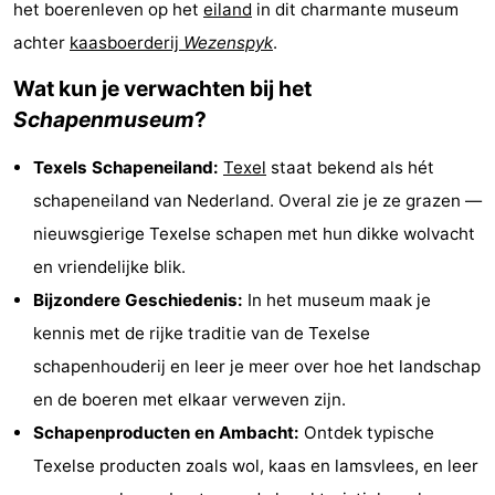
het boerenleven op het
eiland
in dit charmante museum
Koog
Oudeschild
-
achter
kaasboerderij
Wezenspyk
.
De
-
Wat kun je verwachten bij het
Schapenmuseum
?
Waal
Oosterend
Natuur
Texels Schapeneiland:
Texel
staat bekend als hét
Mooiste
schapeneiland van Nederland. Overal zie je ze grazen —
uitkijkpunten
Overnachten
nieuwsgierige Texelse schapen met hun dikke wolvacht
en vriendelijke blik.
Appartementen
Bijzondere Geschiedenis:
In het museum maak je
-
kennis met de rijke traditie van de Texelse
schapenhouderij en leer je meer over hoe het landschap
Bosch
-
en de boeren met elkaar verweven zijn.
en
De
-
Schapenproducten en Ambacht:
Ontdek typische
Texelse producten zoals wol, kaas en lamsvlees, en leer
Zee
Vlijt
Hoeve
-