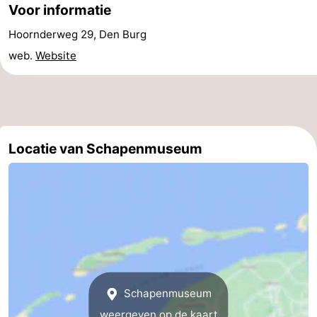
Voor informatie
&
Bezienswaardigheden
Hoornderweg 29, Den Burg
doen
-
web.
Website
Musea
-
Monumenten
-
Locatie van Schapenmuseum
Kerken
-
Molens
-
Uitkijkpunten
Attracties
-
Rondvaarten
-
Schapenmuseum
Boerderijen
-
weergeven op de kaart