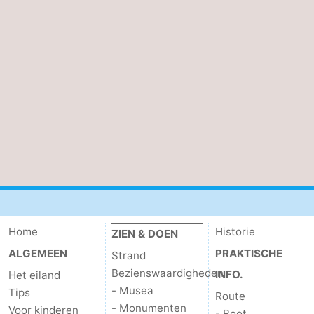
Wadlopen
Zeehonden
Eten
en
Evenementen
drinken
Praktisch
Forum
Route
-
Home
Historie
ZIEN & DOEN
Boot
Waddenhoppen
ALGEMEEN
PRAKTISCHE
Strand
Bezienswaardigheden
INFO.
Het eiland
-
- Musea
Tips
Route
Parkeren
Reisboekenwinkel
- Monumenten
Voor kinderen
- Boot