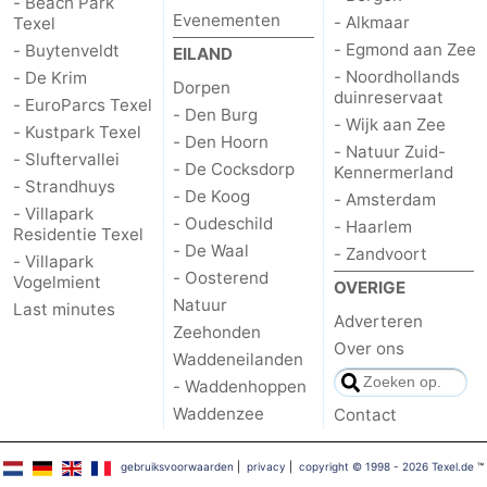
- Beach Park
Evenementen
- Alkmaar
Texel
Natuur
-
- Egmond aan Zee
- Buytenveldt
EILAND
- Noordhollands
- De Krim
Dorpen
Schoorlse
Bergen
-
duinreservaat
- EuroParcs Texel
- Den Burg
- Wijk aan Zee
- Kustpark Texel
Duinen
aan
Bergen
-
- Den Hoorn
- Natuur Zuid-
- Sluftervallei
- De Cocksdorp
Kennermerland
- Strandhuys
Zee
Alkmaar
-
- De Koog
- Amsterdam
- Villapark
- Oudeschild
- Haarlem
Residentie Texel
Egmond
-
- De Waal
- Zandvoort
- Villapark
- Oosterend
Vogelmient
aan
Noordhollands
-
OVERIGE
Natuur
Last minutes
Adverteren
Zeehonden
Zee
duinreservaat
Wijk
-
Over ons
Waddeneilanden
aan
Natuur
-
- Waddenhoppen
Waddenzee
Contact
Zee
Zuid-
Amsterdam
-
gebruiksvoorwaarden
|
privacy
|
copyright © 1998 - 2026 Texel.de
™
Kennermerland
Haarlem
-