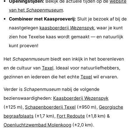
Openingstijden:
Bekijk de actuele tijden op de
website
Park
Buytenveldt
-
van het
Schapenmuseum
.
Combineer met Kaasproeverij:
Sluit je bezoek af bij de
Texel
De
-
naastgelegen
kaasboerderij
Wezenspyk
, waar je kunt
Krim
EuroParcs
-
zien hoe Texelse kaas wordt gemaakt — en natuurlijk
kunt proeven!
Texel
Kustpark
-
Het
Schapenmuseum
biedt een inkijk in het boerenleven
Texel
Sluftervallei
-
en de cultuur van
Texel
. Ideaal voor natuurliefhebbers,
Strandhuys
-
gezinnen en iedereen die het echte
Texel
wil ervaren.
Villapark
-
Verder is
Schapenmuseum
nabij de volgende
bezienswaardigheden:
Kaasboerderij Wezenspyk
Residentie
Villapark
Last
(±125 m),
Schapenboerderij Texel
(±950 m),
Georgische
Texel
Vogelmient
minutes
Strand
begraafplaats
(±1,7 km),
Fort Redoute
(±1,8 km) &
Openluchtzwembad Molenkoog
(±2,0 km).
Zien