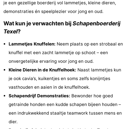
je een gezellige boerderij vol lammetjes, kleine dieren,
Koog
Oudeschild
-
demonstraties én speelplezier voor jong en oud.
De
-
Wat kun je verwachten bij
Schapenboerderij
Texel
?
Waal
Oosterend
Natuur
Lammetjes Knuffelen:
Neem plaats op een strobaal en
Mooiste
knuffel met een zacht lammetje op schoot – een
uitkijkpunten
Overnachten
onvergetelijke ervaring voor jong en oud.
Kleine Dieren in de Knuffelhoek:
Naast lammetjes kun
Appartementen
je ook cavia’s, kuikentjes en soms zelfs konijntjes
-
vasthouden en aaien in de knuffelhoek.
Schapendrijf Demonstraties:
Bewonder hoe goed
Bosch
-
getrainde honden een kudde schapen bijeen houden –
en
De
-
een indrukwekkend staaltje teamwork tussen mens en
dier.
Zee
Vlijt
Hoeve
-