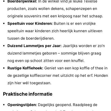
Boerderijwinkel:
In de winkel vind je leuke Texelse
Holland
Land
-
producten, zoals wollen dekens, schapenzepen en
originele souvenirs met een knipoog naar het schaap.
en
Strandhuys
-
Speeltuin voor Kinderen:
Buiten is er een vrolijke
Zeezicht
Strandplevier
Bed
speeltuin waar kinderen zich heerlijk kunnen uitleven
tussen de boerderijdieren.
(&
Campings
Duizend Lammetjes per Jaar:
Jaarlijks worden er zo’n
breakfasts)
Hotels
duizend lammetjes geboren – sommige blijven graag
nog even op schoot zitten voor een knuffel.
Vakantiehuizen
Rustige Koffiehoek:
Geniet van een kop koffie of thee in
-
de gezellige koffiecorner met uitzicht op het erf. Honden
zijn hier wél toegestaan.
't
-
Praktische informatie
Eibernest
't
-
Openingstijden:
Dagelijks geopend. Raadpleeg de
Hoogelandt
Beach
-