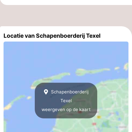
&
Bezienswaardigheden
doen
-
Locatie van Schapenboerderij Texel
Musea
-
Monumenten
-
Kerken
-
Molens
-
Uitkijkpunten
Attracties
Schapenboerderij
Texel
-
weergeven op de kaart
Rondvaarten
-
Boerderijen
-