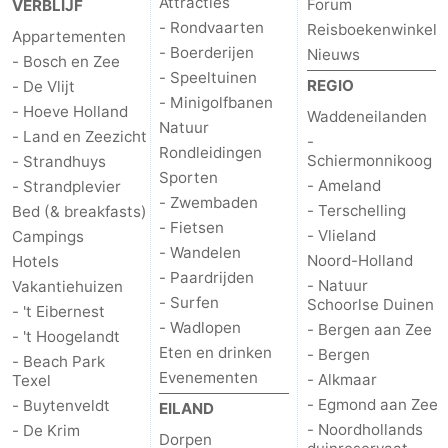
Attracties
Forum
VERBLIJF
- Rondvaarten
Reisboekenwinkel
Nieuws
Appartementen
- Boerderijen
Nieuws
- Bosch en Zee
- Speeltuinen
Medische
REGIO
- De Vlijt
- Minigolfbanen
- Hoeve Holland
Waddeneilanden
adressen
Regio
Natuur
- Land en Zeezicht
-
Rondleidingen
Schiermonnikoog
- Strandhuys
Waddeneilanden
Sporten
- Ameland
- Strandplevier
- Zwembaden
- Terschelling
Bed (& breakfasts)
-
- Fietsen
- Vlieland
Campings
- Wandelen
Noord-Holland
Schiermonnikoog
-
Hotels
- Paardrijden
- Natuur
Vakantiehuizen
- Surfen
Schoorlse Duinen
Ameland
-
- 't Eibernest
- Wadlopen
- Bergen aan Zee
- 't Hoogelandt
Terschelling
-
Eten en drinken
- Bergen
- Beach Park
Evenementen
- Alkmaar
Texel
Vlieland
Noord-
- Egmond aan Zee
- Buytenveldt
EILAND
- Noordhollands
- De Krim
Dorpen
Holland
-