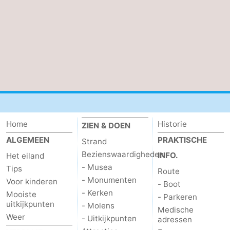
Wadlopen
Zeehonden
Eten
en
Evenementen
drinken
Praktisch
Forum
Home
Historie
ZIEN & DOEN
Route
ALGEMEEN
PRAKTISCHE
Strand
Bezienswaardigheden
INFO.
Het eiland
-
- Musea
Tips
Route
Boot
Waddenhoppen
- Monumenten
Voor kinderen
- Boot
- Kerken
Mooiste
- Parkeren
-
uitkijkpunten
- Molens
Medische
Weer
- Uitkijkpunten
adressen
Parkeren
Reisboekenwinkel