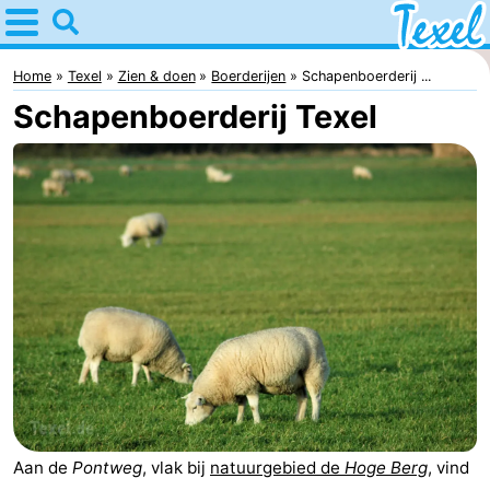
Home
Texel
Home
Texel
Zien & doen
Boerderijen
Schapenboerderij ...
Schapenboerderij Texel
Tips
Voor
kinderen
Dorpen
-
Den
-
Burg
Den
-
Hoorn
De
-
Aan de
Pontweg
, vlak bij
natuurgebied de
Hoge Berg
, vind
Cocksdorp
De
-