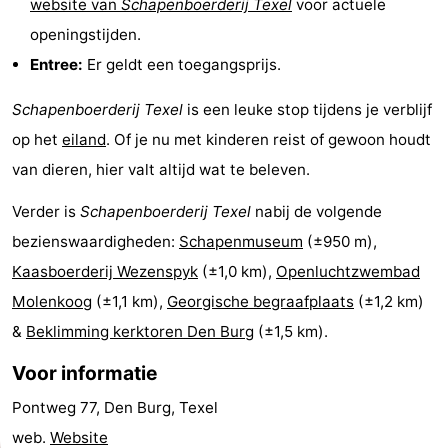
website van
Schapenboerderij Texel
voor actuele
Park
Buytenveldt
-
openingstijden.
Entree:
Er geldt een toegangsprijs.
Texel
De
-
Schapenboerderij Texel
is een leuke stop tijdens je verblijf
Krim
EuroParcs
-
op het
eiland
. Of je nu met kinderen reist of gewoon houdt
Texel
Kustpark
-
van dieren, hier valt altijd wat te beleven.
Texel
Sluftervallei
-
Verder is
Schapenboerderij Texel
nabij de volgende
bezienswaardigheden:
Schapenmuseum
(±950 m),
Strandhuys
-
Kaasboerderij Wezenspyk
(±1,0 km),
Openluchtzwembad
Villapark
-
Molenkoog
(±1,1 km),
Georgische begraafplaats
(±1,2 km)
&
Beklimming kerktoren Den Burg
(±1,5 km).
Residentie
Villapark
Last
Voor informatie
Texel
Vogelmient
minutes
Strand
Pontweg 77, Den Burg, Texel
Zien
web.
Website