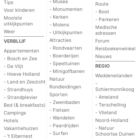
- Musea
Tips
Route
- Monumenten
Voor kinderen
Nieuws
- Boot
- Kerken
Mooiste
- Parkeren
uitkijkpunten
- Molens
Medische
Medische
Weer
- Uitkijkpunten
adressen
adressen
Regio
Attracties
Forum
VERBLIJF
- Rondvaarten
Reisboekenwinkel
Appartementen
Waddeneilanden
- Boerderijen
Nieuws
- Bosch en Zee
- Speeltuinen
REGIO
- De Vlijt
-
- Minigolfbanen
- Hoeve Holland
Waddeneilanden
Natuur
Schiermonnikoog
-
- Land en Zeezicht
-
Rondleidingen
Schiermonnikoog
- Strandhuys
Sporten
Ameland
-
- Ameland
- Strandplevier
- Zwembaden
- Terschelling
Bed (& breakfasts)
Terschelling
-
- Fietsen
- Vlieland
Campings
- Wandelen
Noord-Holland
Hotels
Vlieland
Noord-
- Paardrijden
- Natuur
Vakantiehuizen
- Surfen
Schoorlse Duinen
- 't Eibernest
Holland
-