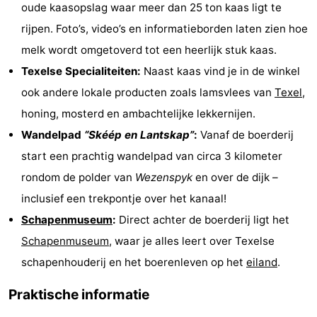
oude kaasopslag waar meer dan 25 ton kaas ligt te
Holland
Land
-
rijpen. Foto’s, video’s en informatieborden laten zien hoe
melk wordt omgetoverd tot een heerlijk stuk kaas.
en
Strandhuys
-
Texelse Specialiteiten:
Naast kaas vind je in de winkel
Zeezicht
Strandplevier
Bed
ook andere lokale producten zoals lamsvlees van
Texel
,
honing, mosterd en ambachtelijke lekkernijen.
(&
Campings
Wandelpad
“Skéép en Lantskap”
:
Vanaf de boerderij
breakfasts)
Hotels
start een prachtig wandelpad van circa 3 kilometer
rondom de polder van
Wezenspyk
en over de dijk –
Vakantiehuizen
inclusief een trekpontje over het kanaal!
-
Schapenmuseum
:
Direct achter de boerderij ligt het
Schapenmuseum
, waar je alles leert over Texelse
't
-
schapenhouderij en het boerenleven op het
eiland
.
Eibernest
't
-
Praktische informatie
Hoogelandt
Beach
-