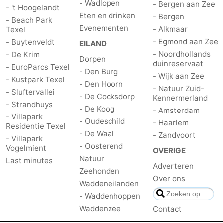
- Wadlopen
- Bergen aan Zee
- 't Hoogelandt
Eten en drinken
- Bergen
Natuur
-
- Beach Park
Evenementen
- Alkmaar
Texel
- Egmond aan Zee
Schoorlse
Bergen
-
- Buytenveldt
EILAND
- Noordhollands
- De Krim
Dorpen
duinreservaat
Duinen
aan
Bergen
-
- EuroParcs Texel
- Den Burg
- Wijk aan Zee
- Kustpark Texel
- Den Hoorn
Zee
Alkmaar
-
- Natuur Zuid-
- Sluftervallei
- De Cocksdorp
Kennermerland
- Strandhuys
- De Koog
Egmond
-
- Amsterdam
- Villapark
- Oudeschild
- Haarlem
Residentie Texel
aan
Noordhollands
-
- De Waal
- Zandvoort
- Villapark
- Oosterend
Vogelmient
OVERIGE
Zee
duinreservaat
Wijk
-
Natuur
Last minutes
Adverteren
Zeehonden
aan
Natuur
-
Over ons
Waddeneilanden
- Waddenhoppen
Zee
Zuid-
Amsterdam
-
Waddenzee
Contact
Kennermerland
Haarlem
-