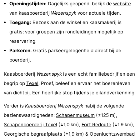
Openingstijden:
Dagelijks geopend, bekijk de
website
Park
Buytenveldt
-
van kaasboerderij
Wezenspyk
voor actuele tijden.
Toegang:
Bezoek aan de winkel en kaasmakerij is
Texel
De
-
gratis; voor groepen zijn rondleidingen mogelijk op
Krim
EuroParcs
-
reservering.
Parkeren:
Gratis parkeergelegenheid direct bij de
Texel
Kustpark
-
boerderij.
Texel
Sluftervallei
-
Kaasboerderij
Wezenspyk
is een echt familiebedrijf en een
Strandhuys
-
begrip op
Texel
. Proef, beleef en ervaar het boerenleven
van dichtbij. Een heerlijke stop tijdens je eilandverkenning.
Villapark
-
Verder is
Kaasboerderij Wezenspyk
nabij de volgende
Residentie
Villapark
Last
bezienswaardigheden:
Schapenmuseum
(±125 m),
Texel
Vogelmient
minutes
Strand
Schapenboerderij Texel
(±1,0 km),
Fort Redoute
(±1,9 km),
Georgische begraafplaats
(±1,9 km) &
Openluchtzwembad
Zien