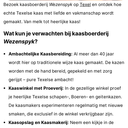
Bezoek kaasboerderij
Wezenspyk
op
Texel
en ontdek hoe
Koog
Oudeschild
-
echte Texelse kaas met liefde en vakmanschap wordt
De
-
gemaakt. Van melk tot heerlijke kaas!
Waal
Oosterend
Natuur
Wat kun je verwachten bij kaasboerderij
Wezenspyk
?
Mooiste
Ambachtelijke Kaasbereiding:
Al meer dan 40 jaar
uitkijkpunten
Overnachten
wordt hier op traditionele wijze kaas gemaakt. De kazen
worden met de hand bereid, gepekeld en met zorg
Appartementen
gerijpt – pure Texelse ambacht!
-
Kaaswinkel met Proeverij:
In de gezellige winkel proef
je heerlijke Texelse schapen-, Boeren- en geitenkazen.
Bosch
-
De kaasmakers experimenteren regelmatig met nieuwe
en
De
-
smaken, die exclusief in de winkel verkrijgbaar zijn.
Kaasopslag en Kaasmakerij:
Neem een kijkje in de
Zee
Vlijt
Hoeve
-