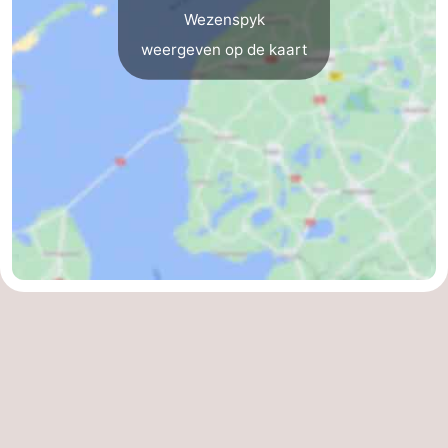
Wezenspyk
Speeltuinen
-
weergeven op de kaart
Minigolfbanen
Natuur
Rondleidingen
Sporten
-
Zwembaden
-
Fietsen
-
Wandelen
-
Paardrijden
-
Surfen
-