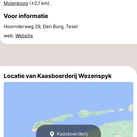
Molenkoog
(±2,1 km).
&
Bezienswaardigheden
Voor informatie
doen
-
Hoornderweg 29, Den Burg, Texel
web.
Website
Musea
-
Monumenten
-
Kerken
-
Locatie van Kaasboerderij Wezenspyk
Molens
-
Uitkijkpunten
Attracties
-
Rondvaarten
-
Boerderijen
-
Kaasboerderij