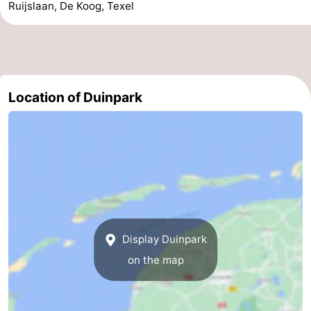
Ruijslaan, De Koog, Texel
Holland
Land
-
en
Strandhuys
-
Zeezicht
Strandplevier
Bed
Location of Duinpark
(and
Campsites
breakfasts)
Cottages
-
't
-
Eibernest
't
-
Display Duinpark
on the map
Hoogelandt
Beach
-
Park
Buytenveldt
-