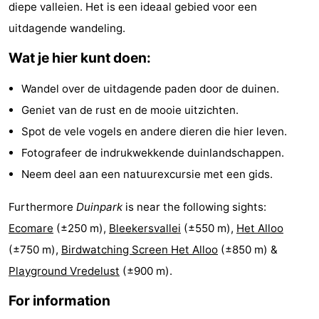
diepe valleien. Het is een ideaal gebied voor een
Koog
Oudeschild
-
uitdagende wandeling.
De
-
Wat je hier kunt doen:
Waal
Oosterend
Nature
Wandel over de uitdagende paden door de duinen.
Geniet van de rust en de mooie uitzichten.
Most
Spot de vele vogels en andere dieren die hier leven.
beautiful
Spend
Fotografeer de indrukwekkende duinlandschappen.
Neem deel aan een natuurexcursie met een gids.
viewpoints
the
Apartments
Furthermore
Duinpark
is near the following sights:
night
-
Ecomare
(±250 m),
Bleekersvallei
(±550 m),
Het Alloo
Bosch
-
(±750 m),
Birdwatching Screen Het Alloo
(±850 m) &
Playground Vredelust
(±900 m).
en
De
-
For information
Zee
Vlijt
Hoeve
-