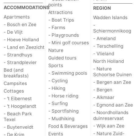
points
ACCOMMODATIONS
REGION
Mini
Nature
Attractions
Apartments
Wadden Islands
- Boat Trips
golf
Guided
- Bosch en Zee
-
- Farms
Schiermonnikoog
- De Vlijt
- Playgrounds
courses
tours
Sports
- Ameland
- Hoeve Holland
- Mini golf courses
- Terschelling
- Land en Zeezicht
Nature
-
- Vlieland
- Strandhuys
Guided tours
North Holland
- Strandplevier
Swimming
-
Sports
- Nature
Bed (and
- Swimming pools
Schoorlse Duinen
breakfasts)
pools
Cycling
-
- Cycling
- Bergen aan Zee
Campsites
- Hiking
- Bergen
Cottages
Hiking
-
- Horse riding
- Alkmaar
- 't Eibernest
- Surfing
- Egmond aan Zee
Horse
-
- 't Hoogelandt
- Sportfishing
- Noordhollands
- Beach Park
duinreservaat
- Mudhiking
riding
Surfing
-
Texel
- Wijk aan Zee
Food & Beverages
- Buytenveldt
Sportfishing
-
- Nature Zuid-
Events
- De Krim