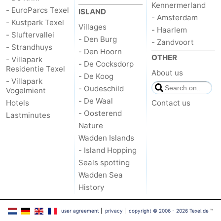
Kennermerland
- EuroParcs Texel
ISLAND
Mudhiking
Seals
- Amsterdam
- Kustpark Texel
Villages
- Haarlem
- Sluftervallei
- Den Burg
spotting
Food
- Zandvoort
- Strandhuys
- Den Hoorn
OTHER
- Villapark
&
Events
- De Cocksdorp
Residentie Texel
About us
- De Koog
- Villapark
Beverages
Practical
- Oudeschild
Vogelmient
- De Waal
Hotels
Contact us
Forum
- Oosterend
Lastminutes
Nature
Route
Wadden Islands
- Island Hopping
-
Seals spotting
Ferry
-
Wadden Sea
History
Parking
Island
user agreement
|
privacy
|
copyright © 2006 - 2026 Texel.de
™
Hopping
Medical