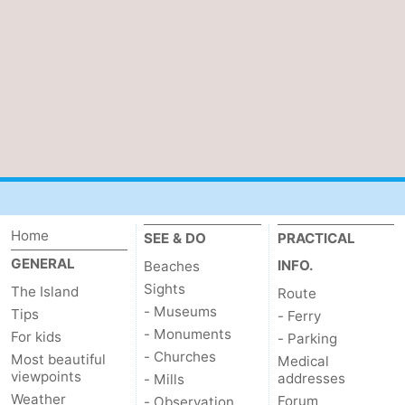
&
-
do
Museums
-
Monuments
-
Churches
-
Mills
-
Observation
Attractions
Home
SEE & DO
PRACTICAL
GENERAL
INFO.
Beaches
points
-
Sights
The Island
Route
- Museums
Boat
-
Tips
- Ferry
- Monuments
For kids
- Parking
Trips
Farms
-
- Churches
Most beautiful
Medical
viewpoints
addresses
- Mills
Playgrounds
-
Weather
Forum
- Observation