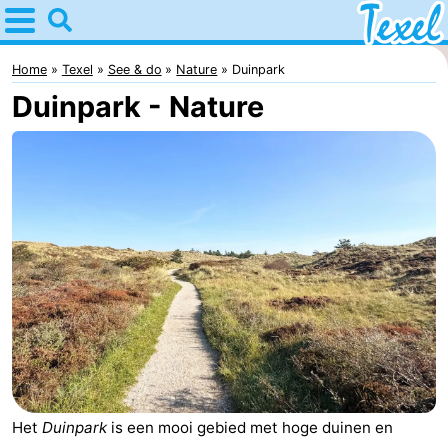
Home
Texel
Home
Texel
See & do
Nature
Duinpark
Duinpark - Nature
Tips
For
kids
Villages
-
Den
-
Burg
Den
-
Hoorn
De
-
Cocksdorp
De
-
Het
Duinpark
is een mooi gebied met hoge duinen en