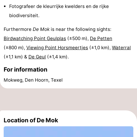
Fotografeer de kleurrijke kwelders en de rijke
Holland
Land
-
biodiversiteit.
en
Strandhuys
-
Furthermore
De Mok
is near the following sights:
Zeezicht
Strandplevier
Bed
Birdwatching Point Geulplas
(±500 m),
De Petten
(±800 m),
Viewing Point Horsmeertjes
(±1,0 km),
Waterral
(and
Campsites
(±1,1 km) &
De Geul
(±1,4 km).
breakfasts)
Cottages
For information
-
Mokweg, Den Hoorn, Texel
't
-
Eibernest
't
-
Hoogelandt
Beach
-
Location of De Mok
Park
Buytenveldt
-