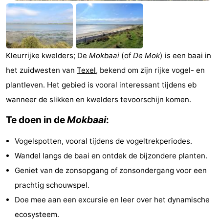
Koog
Oudeschild
-
De
-
Kleurrijke kwelders; De
Mokbaai
(of
De Mok
) is een baai in
Waal
Oosterend
Nature
het zuidwesten van
Texel
, bekend om zijn rijke vogel- en
Most
plantleven. Het gebied is vooral interessant tijdens eb
wanneer de slikken en kwelders tevoorschijn komen.
beautiful
Spend
Te doen in de
Mokbaai
:
viewpoints
the
Apartments
Vogelspotten, vooral tijdens de vogeltrekperiodes.
night
-
Wandel langs de baai en ontdek de bijzondere planten.
Bosch
-
Geniet van de zonsopgang of zonsondergang voor een
prachtig schouwspel.
en
De
-
Doe mee aan een excursie en leer over het dynamische
Zee
Vlijt
Hoeve
-
ecosysteem.