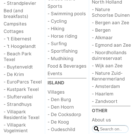
North Holland
- Strandplevier
Sports
- Nature
Mudhiking
Seals
Bed (and
- Swimming pools
Schoorlse Duinen
breakfasts)
- Cycling
- Bergen aan Zee
spotting
Food
Campsites
- Hiking
- Bergen
Cottages
- Horse riding
&
Events
- Alkmaar
- 't Eibernest
- Surfing
- Egmond aan Zee
- 't Hoogelandt
Beverages
Practical
- Sportfishing
- Noordhollands
- Beach Park
duinreservaat
- Mudhiking
Texel
Forum
- Wijk aan Zee
Food & Beverages
- Buytenveldt
- Nature Zuid-
Events
- De Krim
Route
Kennermerland
- EuroParcs Texel
ISLAND
- Amsterdam
- Kustpark Texel
-
Villages
- Haarlem
- Sluftervallei
- Den Burg
- Zandvoort
- Strandhuys
Ferry
-
- Den Hoorn
OTHER
- Villapark
- De Cocksdorp
Residentie Texel
Parking
Island
About us
- De Koog
- Villapark
- Oudeschild
Vogelmient
Hopping
Medical