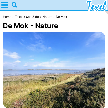
Home
Texel
Home
Texel
See & do
Nature
De Mok
De Mok - Nature
Tips
For
kids
Villages
-
Den
-
Burg
Den
-
Hoorn
De
-
Cocksdorp
De
-