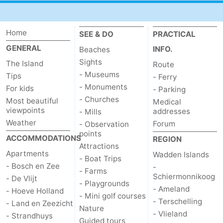
Mini
Nature
Home
SEE & DO
PRACTICAL
golf
Guided
GENERAL
INFO.
Beaches
courses
tours
Sports
Sights
The Island
Route
- Museums
Tips
- Ferry
-
- Monuments
For kids
- Parking
- Churches
Most beautiful
Medical
Swimming
-
viewpoints
addresses
- Mills
Weather
Forum
- Observation
pools
Cycling
-
points
ACCOMMODATIONS
REGION
Attractions
Hiking
-
Apartments
Wadden Islands
- Boat Trips
- Bosch en Zee
-
- Farms
Horse
-
Schiermonnikoog
- De Vlijt
- Playgrounds
- Ameland
- Hoeve Holland
riding
Surfing
-
- Mini golf courses
- Terschelling
- Land en Zeezicht
Nature
- Vlieland
- Strandhuys
Sportfishing
-
Guided tours