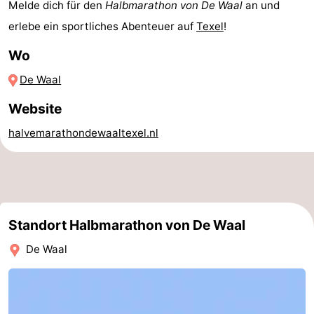
Melde dich für den
Halbmarathon von De Waal
an und
Minigolfplätze
Natur
erlebe ein sportliches Abenteuer auf
Texel
!
Wo
Führungen
De Waal
Sport
Website
-
halvemarathondewaaltexel.nl
Schwimmbader
-
Radfahren
-
Wandern
-
Standort Halbmarathon von De Waal
Reiten
-
De Waal
Surfen
-
Wattwandern
-