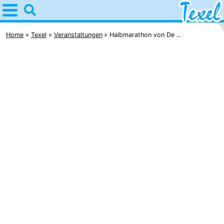
Home
Texel
Home
Texel
Veranstaltungen
Halbmarathon von De ...
Tipps
Für
kindern
Dorfer
-
Den
-
Burg
Den
-
Hoorn
De
-
Cocksdorp
De
-