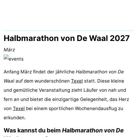
Koog
Oudeschild
-
De
-
Waal
Oosterend
Natur
Halbmarathon von De Waal 2027
Schönste
März
Aussichtspunkte
Übernachten
Anfang März findet der jährliche
Halbmarathon von De
Appartements
Waal
auf dem wunderschönen
Texel
statt. Diese kleine
und gemütliche Veranstaltung zieht Läufer von nah und
-
fern an und bietet die einzigartige Gelegenheit, das Herz
Bosch
-
von
Texel
bei einem sportlichen Wochenendausflug zu
erkunden.
en
De
-
Was kannst du beim
Halbmarathon von De
Zee
Vlijt
Hoeve
-