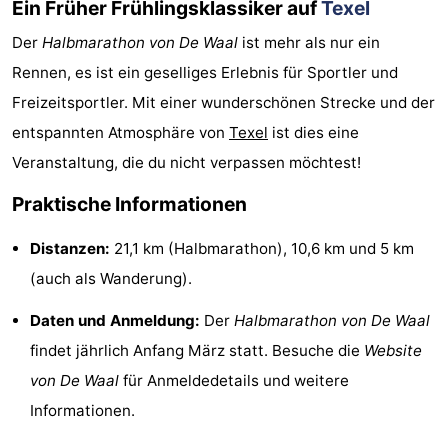
Ein Früher Frühlingsklassiker auf
Texel
&
-
Der
Halbmarathon von De Waal
ist mehr als nur ein
Rennen, es ist ein geselliges Erlebnis für Sportler und
tun
Museen
-
Freizeitsportler. Mit einer wunderschönen Strecke und der
Denkmäler
-
entspannten Atmosphäre von
Texel
ist dies eine
Veranstaltung, die du nicht verpassen möchtest!
Kirchen
-
Praktische Informationen
Mühlen
-
Distanzen:
21,1 km (Halbmarathon), 10,6 km und 5 km
Aussichtspunkte
Attraktionen
(auch als Wanderung).
-
Daten und Anmeldung:
Der
Halbmarathon von De Waal
Rundfahrten
-
findet jährlich Anfang März statt. Besuche die
Website
von De Waal
für Anmeldedetails und weitere
Bauernhöfe
-
Informationen.
Spielplätze
-