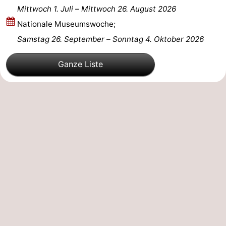
Mittwoch 1. Juli
–
Mittwoch 26. August 2026
Schoorlse
Bergen
-
Nationale Museumswoche;
Samstag 26. September
–
Sonntag 4. Oktober 2026
Duinen
aan
Bergen
-
Ganze Liste
Zee
Alkmaar
-
Egmond
-
aan
Noordhollands
-
Zee
duinreservaat
Wijk
-
aan
Natur
-
Zee
Zuid-
Amsterdam
-
Kennermerland
Haarlem
-
Zandvoort
Wetter