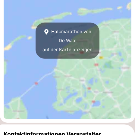
Sportangeln
Seehunden
Essen
Halbmarathon von
und
Veranstaltungen
De Waal
auf der Karte anzeigen
trinken
Praktisch
Forum
Route
-
Fähre
-
Parken
Inselhüpfen
Reisebuchshop
Kontaktinformationen Veranstalter