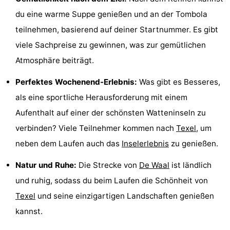
du eine warme Suppe genießen und an der Tombola
Krim
EuroParcs
-
teilnehmen, basierend auf deiner Startnummer. Es gibt
Texel
Kustpark
-
viele Sachpreise zu gewinnen, was zur gemütlichen
Atmosphäre beiträgt.
Texel
Sluftervallei
-
Perfektes Wochenend-Erlebnis:
Was gibt es Besseres,
Strandhuys
-
als eine sportliche Herausforderung mit einem
Villapark
-
Aufenthalt auf einer der schönsten Watteninseln zu
verbinden? Viele Teilnehmer kommen nach
Texel
, um
Residentie
Villapark
Hotels
neben dem Laufen auch das
Inselerlebnis
zu genießen.
Texel
Vogelmient
Zimmer
Natur und Ruhe:
Die Strecke von
De Waal
ist ländlich
(mit
Lastminutes
und ruhig, sodass du beim Laufen die Schönheit von
Texel
und seine einzigartigen Landschaften genießen
Frühstück)
Strand
kannst.
Sehen