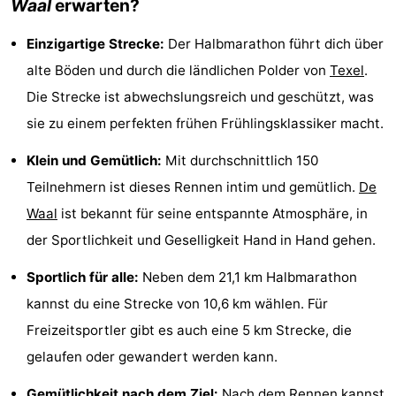
Waal
erwarten?
Holland
Land
-
Einzigartige Strecke:
Der Halbmarathon führt dich über
en
Strandhuys
-
alte Böden und durch die ländlichen Polder von
Texel
.
Die Strecke ist abwechslungsreich und geschützt, was
Zeezicht
Strandplevier
Campingplätze
sie zu einem perfekten frühen Frühlingsklassiker macht.
Ferienhäuser
Klein und Gemütlich:
Mit durchschnittlich 150
-
Teilnehmern ist dieses Rennen intim und gemütlich.
De
Waal
ist bekannt für seine entspannte Atmosphäre, in
't
-
der Sportlichkeit und Geselligkeit Hand in Hand gehen.
Eibernest
't
-
Sportlich für alle:
Neben dem 21,1 km Halbmarathon
Hoogelandt
Beach
-
kannst du eine Strecke von 10,6 km wählen. Für
Freizeitsportler gibt es auch eine 5 km Strecke, die
Park
Buytenveldt
-
gelaufen oder gewandert werden kann.
Texel
De
-
Gemütlichkeit nach dem Ziel:
Nach dem Rennen kannst