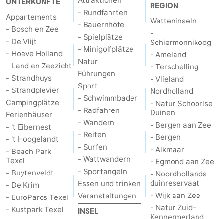
Attraktionen
UNTERKÜNFTE
REGION
- Rundfahrten
Appartements
Watteninseln
- Bauernhöfe
- Bosch en Zee
-
- Spielplätze
- De Vlijt
Schiermonnikoog
- Minigolfplätze
- Hoeve Holland
- Ameland
Natur
- Land en Zeezicht
- Terschelling
Führungen
- Strandhuys
- Vlieland
Sport
- Strandplevier
Nordholland
- Schwimmbader
Campingplätze
- Natur Schoorlse
- Radfahren
Duinen
Ferienhäuser
- Wandern
- Bergen aan Zee
- 't Eibernest
- Reiten
- Bergen
- 't Hoogelandt
- Surfen
- Alkmaar
- Beach Park
- Wattwandern
Texel
- Egmond aan Zee
- Sportangeln
- Buytenveldt
- Noordhollands
duinreservaat
Essen und trinken
- De Krim
- Wijk aan Zee
Veranstaltungen
- EuroParcs Texel
- Natur Zuid-
- Kustpark Texel
INSEL
Kennermerland