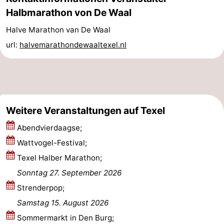
Halbmarathon von De Waal
Medizin
Halve Marathon van De Waal
Adressen
Region
url:
halvemarathondewaaltexel.nl
Watteninseln
-
Schiermonnikoog
-
Weitere Veranstaltungen auf Texel
Abendvierdaagse;
Ameland
-
Wattvogel-Festival;
Terschelling
-
Texel Halber Marathon;
Sonntag 27. September 2026
Vlieland
Nordholland
Strenderpop;
-
Samstag 15. August 2026
Sommermarkt in Den Burg;
Natur
-