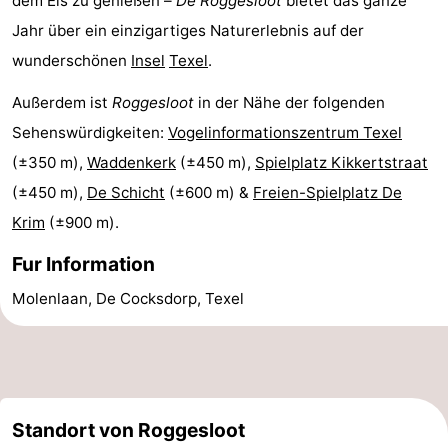
dem Eis zu genießen –
De Roggesloot
bietet das ganze
Jahr über ein einzigartiges Naturerlebnis auf der
&
-
wunderschönen
Insel
Texel
.
tun
Museen
-
Außerdem ist
Roggesloot
in der Nähe der folgenden
Denkmäler
-
Sehenswürdigkeiten:
Vogelinformationszentrum Texel
(±350 m),
Waddenkerk
(±450 m),
Spielplatz Kikkertstraat
Kirchen
-
(±450 m),
De Schicht
(±600 m) &
Freien-Spielplatz De
Mühlen
-
Krim
(±900 m).
Aussichtspunkte
Attraktionen
Fur Information
Molenlaan, De Cocksdorp, Texel
-
Rundfahrten
-
Bauernhöfe
-
Standort von Roggesloot
Spielplätze
-