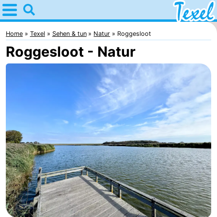
Home
Texel
Home
Texel
Sehen & tun
Natur
Roggesloot
Roggesloot - Natur
Tipps
Für
kindern
Dorfer
-
Den
-
Burg
Den
-
Hoorn
De
-
Cocksdorp
De
-