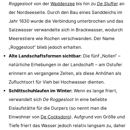
Roggesloot
von der
Waddenzee
bis hin zu
De Slufter
an
Holland
Land
-
der Nordseeseite. Durch den Bau eines Sanddeichs im
en
Strandhuys
-
Jahr 1630 wurde die Verbindung unterbrochen und das
Salzwasser verwandelte sich in Brackwasser, wodurch
Zeezicht
Strandplevier
Campingplätze
Meerestiere wie Rochen verschwanden. Der Name
Ferienhäuser
„Roggesloot“ blieb jedoch erhalten.
Alte Landschaftsformen sichtbar:
Die fünf „Nollen“ –
-
natürliche Erhebungen in der Landschaft – am Ostufer
't
-
erinnern an vergangene Zeiten, als diese Anhöhen als
Zufluchtsort für Vieh bei Hochwasser dienten.
Eibernest
't
-
Schlittschuhlaufen im Winter:
Wenn es lange friert,
Hoogelandt
Beach
-
verwandelt sich
De Roggesloot
in eine beliebte
Eislaufstätte für die Durpers (so nennt man die
Park
Buytenveldt
-
Einwohner von
De Cocksdorp
). Aufgrund von Größe und
Texel
De
-
Tiefe friert das Wasser jedoch relativ langsam zu, daher