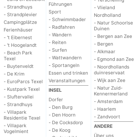
Führungen
- Strandhuys
- Vlieland
Sport
Schoorlse
Bergen
-
- Strandplevier
Nordholland
- Schwimmbader
Campingplätze
- Natur Schoorlse
Duinen
aan
Bergen
-
- Radfahren
Duinen
Ferienhäuser
- Wandern
- Bergen aan Zee
- 't Eibernest
Zee
Alkmaar
-
- Reiten
- Bergen
- 't Hoogelandt
- Surfen
- Alkmaar
- Beach Park
Egmond
-
- Wattwandern
Texel
- Egmond aan Zee
- Sportangeln
- Buytenveldt
- Noordhollands
aan
Noordhollands
-
duinreservaat
Essen und trinken
- De Krim
- Wijk aan Zee
Veranstaltungen
Zee
duinreservaat
Wijk
-
- EuroParcs Texel
- Natur Zuid-
- Kustpark Texel
INSEL
Kennermerland
aan
Natur
-
- Sluftervallei
Dorfer
- Amsterdam
- Strandhuys
- Den Burg
Zee
Zuid-
Amsterdam
-
- Haarlem
- Villapark
- Den Hoorn
- Zandvoort
Residentie Texel
Kennermerland
Haarlem
-
- De Cocksdorp
- Villapark
ANDERE
- De Koog
Vogelmient
Über uns
Zandvoort
Wetter