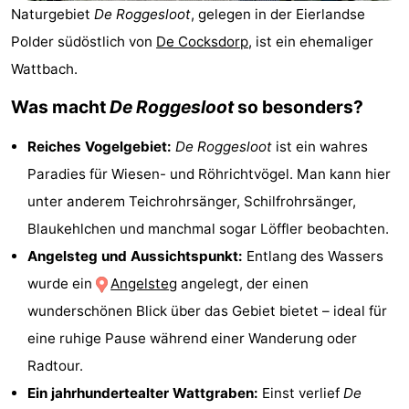
Naturgebiet
De Roggesloot
, gelegen in der Eierlandse
Koog
Oudeschild
-
Polder südöstlich von
De Cocksdorp
, ist ein ehemaliger
De
-
Wattbach.
Waal
Oosterend
Natur
Was macht
De Roggesloot
so besonders?
Schönste
Reiches Vogelgebiet:
De Roggesloot
ist ein wahres
Paradies für Wiesen- und Röhrichtvögel. Man kann hier
Aussichtspunkte
Übernachten
unter anderem Teichrohrsänger, Schilfrohrsänger,
Appartements
Blaukehlchen und manchmal sogar Löffler beobachten.
Angelsteg und Aussichtspunkt:
Entlang des Wassers
-
wurde ein
Angelsteg
angelegt, der einen
Bosch
-
wunderschönen Blick über das Gebiet bietet – ideal für
eine ruhige Pause während einer Wanderung oder
en
De
-
Radtour.
Zee
Vlijt
Hoeve
-
Ein jahrhundertealter Wattgraben:
Einst verlief
De