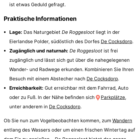
ist etwas Geduld gefragt.
Krim
EuroParcs
-
Praktische Informationen
Texel
Kustpark
-
Lage:
Das Naturgebiet
De Roggesloot
liegt in der
Texel
Sluftervallei
-
Eierlandse Polder, südöstlich des Dorfes
De Cocksdorp
.
Zugänglich und naturnah:
De Roggesloot
ist frei
Strandhuys
-
zugänglich und lässt sich gut über die nahegelegenen
Villapark
-
Wander- und Radwege erkunden. Kombinieren Sie Ihren
Besuch mit einem Abstecher nach
De Cocksdorp
.
Residentie
Villapark
Hotels
Erreichbarkeit:
Gut erreichbar mit dem Fahrrad, Auto
Texel
Vogelmient
Zimmer
oder zu Fuß. In der Nähe befinden sich
Parkplätze
,
unter anderem in
De Cocksdorp
.
(mit
Lastminutes
Ob Sie nun zum Vogelbeobachten kommen, zum
Wandern
Frühstück)
Strand
entlang des Wassers oder um einen frischen Wintertag auf
Sehen