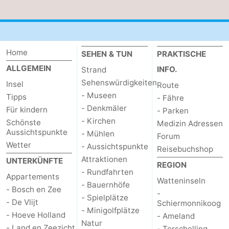
Medizin
Adressen
Region
Home
SEHEN & TUN
PRAKTISCHE
Watteninseln
ALLGEMEIN
INFO.
Strand
Sehenswürdigkeiten
Insel
Route
-
- Museen
Tipps
- Fähre
- Denkmäler
Für kindern
- Parken
Schiermonnikoog
-
- Kirchen
Schönste
Medizin Adressen
Aussichtspunkte
- Mühlen
Ameland
-
Forum
Wetter
- Aussichtspunkte
Reisebuchshop
Terschelling
-
Attraktionen
UNTERKÜNFTE
REGION
- Rundfahrten
Appartements
Vlieland
Nordholland
Watteninseln
- Bauernhöfe
- Bosch en Zee
-
- Spielplätze
- De Vlijt
-
Schiermonnikoog
- Minigolfplätze
- Hoeve Holland
- Ameland
Natur
Natur
-
- Land en Zeezicht
- Terschelling