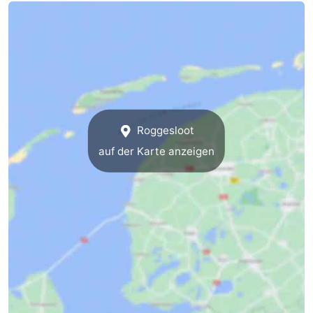
Minigolfplätze
Natur
Führungen
Sport
-
Roggesloot
Schwimmbader
-
auf der Karte anzeigen
Radfahren
-
Wandern
-
Reiten
-
Surfen
-
Wattwandern
-