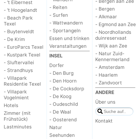
- Bergen aan Zee
- 't Eibernest
- Reiten
- Bergen
- 't Hoogelandt
Schoorlse
Bergen
-
- Surfen
- Alkmaar
- Beach Park
- Wattwandern
Texel
- Egmond aan Zee
Duinen
aan
Bergen
-
- Sportangeln
- Buytenveldt
- Noordhollands
duinreservaat
Essen und trinken
- De Krim
Zee
Alkmaar
-
- Wijk aan Zee
Veranstaltungen
- EuroParcs Texel
- Natur Zuid-
Egmond
-
- Kustpark Texel
INSEL
Kennermerland
- Sluftervallei
Dorfer
- Amsterdam
aan
Noordhollands
-
- Strandhuys
- Den Burg
- Haarlem
- Villapark
- Den Hoorn
Zee
duinreservaat
Wijk
-
- Zandvoort
Residentie Texel
- De Cocksdorp
- Villapark
ANDERE
aan
Natur
-
- De Koog
Vogelmient
Über uns
- Oudeschild
Hotels
Zee
Zuid-
Amsterdam
-
- De Waal
Zimmer (mit
Frühstück)
- Oosterend
Kontakt
Kennermerland
Haarlem
-
Lastminutes
Natur
Seehunden
Zandvoort
Wetter