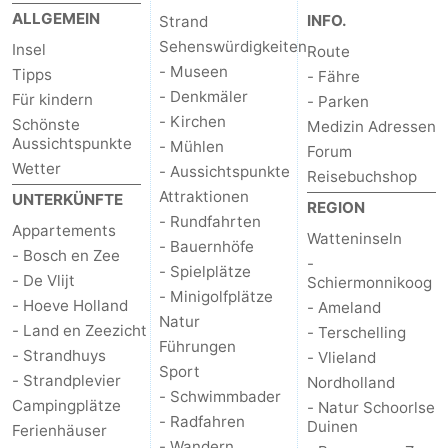
ALLGEMEIN
INFO.
Strand
Medizin
Sehenswürdigkeiten
Insel
Route
- Museen
Tipps
- Fähre
Adressen
Region
- Denkmäler
Für kindern
- Parken
- Kirchen
Schönste
Watteninseln
Medizin Adressen
Aussichtspunkte
- Mühlen
Forum
Wetter
-
- Aussichtspunkte
Reisebuchshop
Attraktionen
UNTERKÜNFTE
REGION
Schiermonnikoog
-
- Rundfahrten
Appartements
Watteninseln
- Bauernhöfe
- Bosch en Zee
Ameland
-
-
- Spielplätze
- De Vlijt
Schiermonnikoog
- Minigolfplätze
- Hoeve Holland
Terschelling
-
- Ameland
Natur
- Land en Zeezicht
- Terschelling
Führungen
Vlieland
Nordholland
- Strandhuys
- Vlieland
Sport
- Strandplevier
Nordholland
-
- Schwimmbader
Campingplätze
- Natur Schoorlse
- Radfahren
Duinen
Ferienhäuser
Natur
-
- Wandern