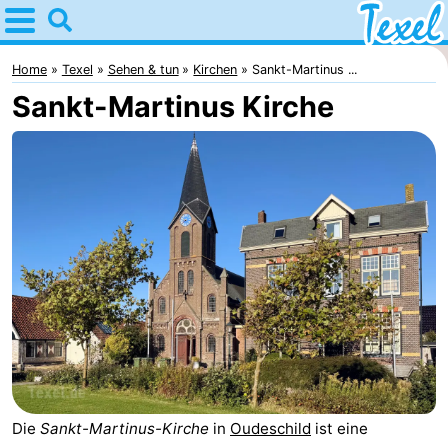
Home
Texel
Home
Texel
Sehen & tun
Kirchen
Sankt-Martinus ...
Sankt-Martinus Kirche
Tipps
Für
kindern
Dorfer
-
Den
-
Burg
Den
-
Hoorn
De
-
Cocksdorp
De
-
Die
Sankt-Martinus-Kirche
in
Oudeschild
ist eine