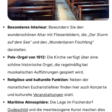
Holland
Land
-
en
Strandhuys
-
Besonderes Interieur:
Bewundern Sie den
Zeezicht
Strandplevier
Campingplätze
wunderschönen Altar mit Fliesenbildern, die
„Der Sturm
Ferienhäuser
auf dem See“
und den
„Wunderbaren Fischfang“
darstellen.
-
Pels-Orgel von 1912:
Die Kirche verfügt über eine
't
-
schöne historische Orgel, die regelmäßig bei
musikalischen Aufführungen gespielt wird.
Eibernest
't
-
Religiöse und kulturelle Funktion:
Neben der
Hoogelandt
Beach
-
monatlichen Eucharistiefeier finden hier auch Konzerte
und kulturelle
Veranstaltungen
statt.
Park
Buytenveldt
-
Maritime Atmosphäre:
Die Lage im Fischerdorf
Texel
De
-
Oudeschild
und die meerbezogene Kunst machen dies