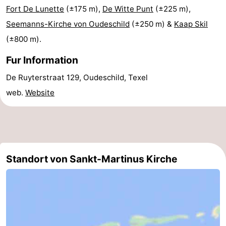
Fort De Lunette
(±175 m),
De Witte Punt
(±225 m),
&
-
Seemanns-Kirche von Oudeschild
(±250 m) &
Kaap Skil
tun
Museen
-
(±800 m).
Fur Information
Denkmäler
-
De Ruyterstraat 129, Oudeschild, Texel
Kirchen
-
web.
Website
Mühlen
-
Aussichtspunkte
Attraktionen
-
Standort von Sankt-Martinus Kirche
Rundfahrten
-
Bauernhöfe
-
Spielplätze
-