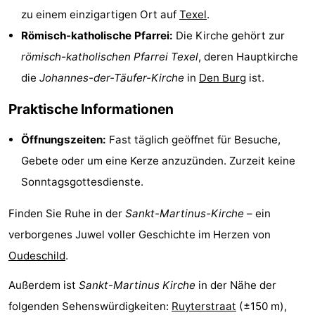
zu einem einzigartigen Ort auf
Texel
.
Krim
EuroParcs
-
Römisch-katholische Pfarrei:
Die Kirche gehört zur
Texel
Kustpark
-
römisch-katholischen Pfarrei Texel
, deren Hauptkirche
die
Johannes-der-Täufer-Kirche
in
Den Burg
ist.
Texel
Sluftervallei
-
Praktische Informationen
Strandhuys
-
Öffnungszeiten:
Fast täglich geöffnet für Besuche,
Villapark
-
Gebete oder um eine Kerze anzuzünden. Zurzeit keine
Residentie
Villapark
Hotels
Sonntagsgottesdienste.
Texel
Vogelmient
Zimmer
Finden Sie Ruhe in der
Sankt-Martinus-Kirche
– ein
verborgenes Juwel voller Geschichte im Herzen von
(mit
Lastminutes
Oudeschild
.
Frühstück)
Strand
Außerdem ist
Sankt-Martinus Kirche
in der Nähe der
Sehen
folgenden Sehenswürdigkeiten:
Ruyterstraat
(±150 m),