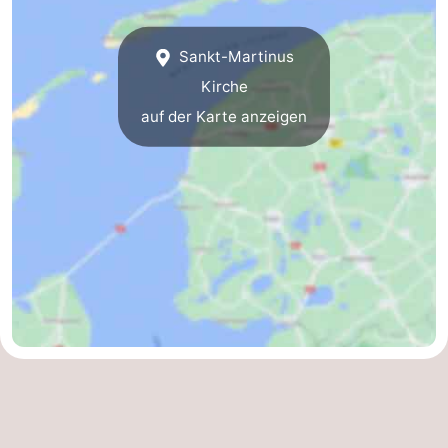
Minigolfplätze
Natur
Sankt-Martinus
Führungen
Kirche
auf der Karte anzeigen
Sport
-
Schwimmbader
-
Radfahren
-
Wandern
-
Reiten
-
Surfen
-
Wattwandern
-