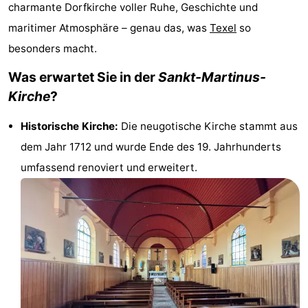
charmante Dorfkirche voller Ruhe, Geschichte und
Koog
Oudeschild
-
maritimer Atmosphäre – genau das, was
Texel
so
De
-
besonders macht.
Was erwartet Sie in der
Sankt-Martinus-
Waal
Oosterend
Natur
Kirche
?
Schönste
Historische Kirche:
Die neugotische Kirche stammt aus
Aussichtspunkte
Übernachten
dem Jahr 1712 und wurde Ende des 19. Jahrhunderts
umfassend renoviert und erweitert.
Appartements
-
Bosch
-
en
De
-
Zee
Vlijt
Hoeve
-