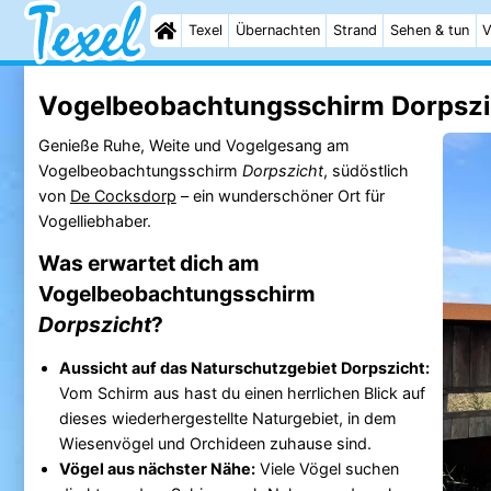
Texel
Übernachten
Strand
Sehen & tun
V
Vogelbeobachtungsschirm Dorpszic
Genieße Ruhe, Weite und Vogelgesang am
Vogelbeobachtungsschirm
Dorpszicht
, südöstlich
von
De Cocksdorp
– ein wunderschöner Ort für
Vogelliebhaber.
Was erwartet dich am
Vogelbeobachtungsschirm
Dorpszicht
?
Aussicht auf das Naturschutzgebiet Dorpszicht:
Vom Schirm aus hast du einen herrlichen Blick auf
dieses wiederhergestellte Naturgebiet, in dem
Wiesenvögel und Orchideen zuhause sind.
Vögel aus nächster Nähe:
Viele Vögel suchen