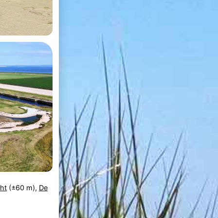
ht
(±60 m),
De