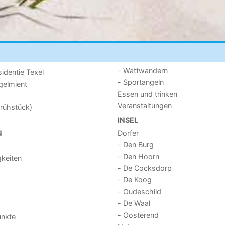
- Wattwandern
sidentie Texel
- Sportangeln
ogelmient
Essen und trinken
Veranstaltungen
rühstück)
INSEL
Dorfer
N
- Den Burg
- Den Hoorn
keiten
- De Cocksdorp
- De Koog
- Oudeschild
- De Waal
- Oosterend
unkte