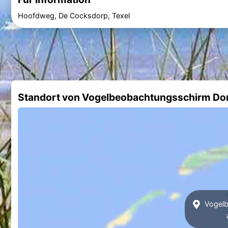
Hoofdweg, De Cocksdorp, Texel
Standort von Vogelbeobachtungsschirm Do
Vogelb