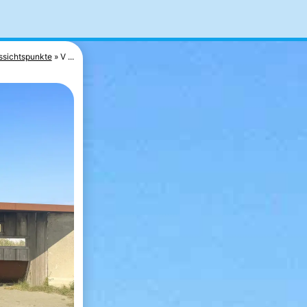
ssichtspunkte
V ...