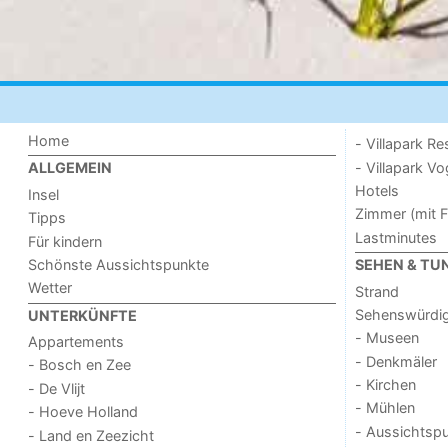
Home
- Villapark Re
- Villapark V
ALLGEMEIN
Hotels
Insel
Zimmer (mit F
Tipps
Lastminutes
Für kindern
Schönste Aussichtspunkte
SEHEN & TU
Wetter
Strand
Sehenswürdig
UNTERKÜNFTE
- Museen
Appartements
- Denkmäler
- Bosch en Zee
- Kirchen
- De Vlijt
- Mühlen
- Hoeve Holland
- Aussichtsp
- Land en Zeezicht