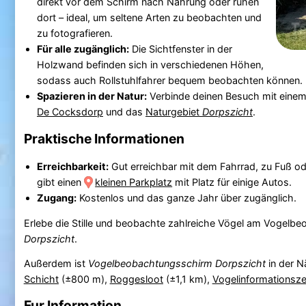
direkt vor dem Schirm nach Nahrung oder ruhen
dort – ideal, um seltene Arten zu beobachten und
zu fotografieren.
Für alle zugänglich:
Die Sichtfenster in der
Holzwand befinden sich in verschiedenen Höhen,
sodass auch Rollstuhlfahrer bequem beobachten können.
Spazieren in der Natur:
Verbinde deinen Besuch mit eine
De Cocksdorp
und das
Naturgebiet
Dorpszicht
.
Praktische Informationen
Erreichbarkeit:
Gut erreichbar mit dem Fahrrad, zu Fuß o
gibt einen
kleinen Parkplatz
mit Platz für einige Autos.
Zugang:
Kostenlos und das ganze Jahr über zugänglich.
Erlebe die Stille und beobachte zahlreiche Vögel am Vogelb
Dorpszicht
.
Außerdem ist
Vogelbeobachtungsschirm Dorpszicht
in der N
Schicht
(±800 m),
Roggesloot
(±1,1 km),
Vogelinformationsze
Fur Information