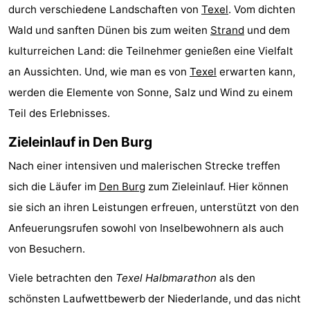
durch verschiedene Landschaften von
Texel
. Vom dichten
Holland
Land
-
Wald und sanften Dünen bis zum weiten
Strand
und dem
en
Strandhuys
-
kulturreichen Land: die Teilnehmer genießen eine Vielfalt
an Aussichten. Und, wie man es von
Texel
erwarten kann,
Zeezicht
Strandplevier
Campingplätze
werden die Elemente von Sonne, Salz und Wind zu einem
Ferienhäuser
Teil des Erlebnisses.
Zieleinlauf in Den Burg
-
Nach einer intensiven und malerischen Strecke treffen
't
-
sich die Läufer im
Den Burg
zum Zieleinlauf. Hier können
Eibernest
't
-
sie sich an ihren Leistungen erfreuen, unterstützt von den
Anfeuerungsrufen sowohl von Inselbewohnern als auch
Hoogelandt
Beach
-
von Besuchern.
Park
Buytenveldt
-
Viele betrachten den
Texel Halbmarathon
als den
schönsten Laufwettbewerb der Niederlande, und das nicht
Texel
De
-