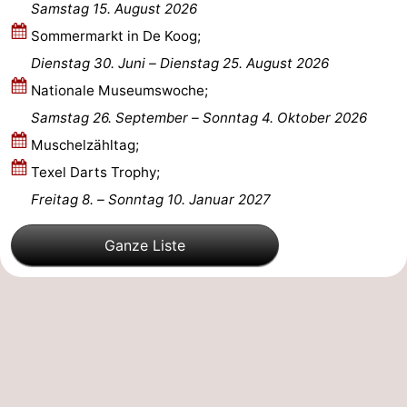
Samstag 15. August 2026
Sportangeln
Seehunden
Sommermarkt in De Koog;
Dienstag 30. Juni
–
Dienstag 25. August 2026
Essen
Nationale Museumswoche;
und
Veranstaltungen
Samstag 26. September
–
Sonntag 4. Oktober 2026
Muschelzähltag;
trinken
Praktisch
Texel Darts Trophy;
Forum
Freitag 8.
–
Sonntag 10. Januar 2027
Route
Ganze Liste
-
Fähre
-
Parken
Inselhüpfen
Reisebuchshop