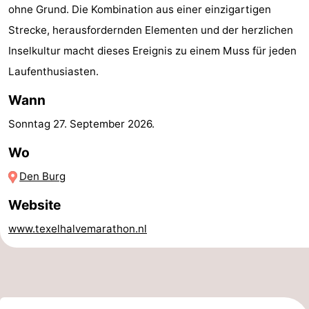
ohne Grund. Die Kombination aus einer einzigartigen
Krim
EuroParcs
-
Strecke, herausfordernden Elementen und der herzlichen
Inselkultur macht dieses Ereignis zu einem Muss für jeden
Texel
Kustpark
-
Laufenthusiasten.
Texel
Sluftervallei
-
Wann
Strandhuys
-
Sonntag 27. September 2026
.
Villapark
-
Wo
Residentie
Villapark
Hotels
Den Burg
Website
Texel
Vogelmient
Zimmer
www.texelhalvemarathon.nl
(mit
Lastminutes
Frühstück)
Strand
Sehen