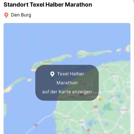
Standort Texel Halber Marathon
&
-
Den Burg
tun
Museen
-
Denkmäler
-
Kirchen
-
Mühlen
-
Texel Halber
Aussichtspunkte
Attraktionen
Marathon
-
auf der Karte anzeigen
Rundfahrten
-
Bauernhöfe
-
Spielplätze
-