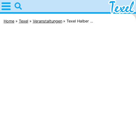
Home
Texel
Home
Texel
Veranstaltungen
Texel Halber ...
Tipps
Für
kindern
Dorfer
-
Den
-
Burg
Den
-
Hoorn
De
-
Cocksdorp
De
-