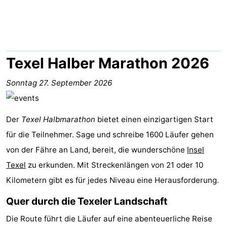
Koog
Oudeschild
-
De
-
Waal
Oosterend
Natur
Texel Halber Marathon 2026
Schönste
Sonntag 27. September 2026
Aussichtspunkte
Übernachten
Der
Texel Halbmarathon
bietet einen einzigartigen Start
Appartements
für die Teilnehmer. Sage und schreibe 1600 Läufer gehen
-
von der Fähre an Land, bereit, die wunderschöne
Insel
Texel
zu erkunden. Mit Streckenlängen von 21 oder 10
Bosch
-
Kilometern gibt es für jedes Niveau eine Herausforderung.
en
De
-
Quer durch die Texeler Landschaft
Zee
Vlijt
Hoeve
-
Die Route führt die Läufer auf eine abenteuerliche Reise