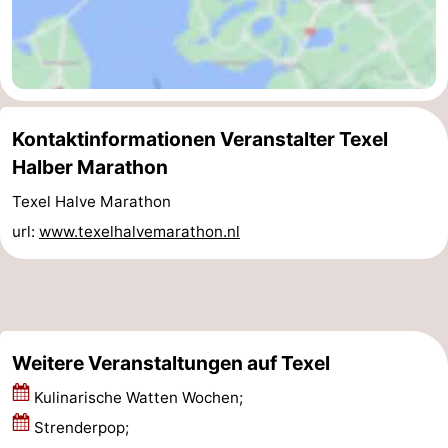
Minigolfplätze
Natur
Führungen
Sport
Kontaktinformationen Veranstalter Texel
Halber Marathon
-
Texel Halve Marathon
Schwimmbader
-
url:
www.texelhalvemarathon.nl
Radfahren
-
Wandern
-
Reiten
-
Weitere Veranstaltungen auf Texel
Surfen
-
Kulinarische Watten Wochen;
Strenderpop;
Wattwandern
-