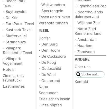
- Beach Park
- Wattwandern
Texel
- Egmond aan Zee
Kontakt
- Sportangeln
- Buytenveldt
- Noordhollands
duinreservaat
Essen und trinken
- De Krim
- Wijk aan Zee
Veranstaltungen
- EuroParcs Texel
- Natur Zuid-
- Kustpark Texel
INSEL
Kennermerland
- Sluftervallei
Dorfer
- Amsterdam
- Strandhuys
- Den Burg
- Haarlem
- Villapark
- Den Hoorn
- Zandvoort
Residentie Texel
- De Cocksdorp
- Villapark
ANDERE
- De Koog
Vogelmient
Über uns
- Oudeschild
Hotels
- De Waal
Zimmer (mit
Frühstück)
- Oosterend
Kontakt
Lastminutes
Natur
Seehunden
Friesischen Inseln
- Inselhüpfen