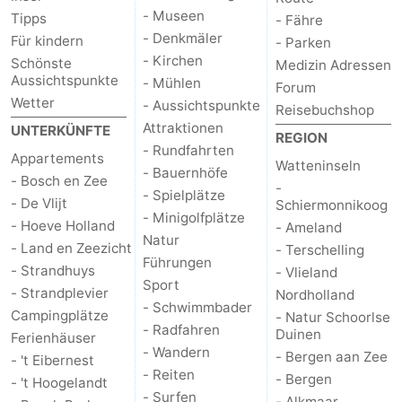
- Museen
Tipps
- Fähre
Schoorlse
Bergen
-
- Denkmäler
Für kindern
- Parken
- Kirchen
Schönste
Medizin Adressen
Duinen
aan
Bergen
-
Aussichtspunkte
- Mühlen
Forum
Wetter
- Aussichtspunkte
Reisebuchshop
Zee
Alkmaar
-
Attraktionen
UNTERKÜNFTE
REGION
- Rundfahrten
Egmond
-
Appartements
Watteninseln
- Bauernhöfe
- Bosch en Zee
-
- Spielplätze
aan
Noordhollands
-
- De Vlijt
Schiermonnikoog
- Minigolfplätze
- Hoeve Holland
- Ameland
Zee
duinreservaat
Wijk
-
Natur
- Land en Zeezicht
- Terschelling
Führungen
- Strandhuys
- Vlieland
aan
Natur
-
Sport
- Strandplevier
Nordholland
- Schwimmbader
Campingplätze
Zee
Zuid-
Amsterdam
-
- Natur Schoorlse
- Radfahren
Duinen
Ferienhäuser
- Wandern
- Bergen aan Zee
Kennermerland
Haarlem
-
- 't Eibernest
- Reiten
- Bergen
- 't Hoogelandt
- Surfen
Zandvoort
Wetter
- Alkmaar