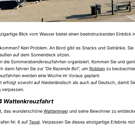
gartige Blick vom Wasser bietet einen beeindruckenden Einblick in
ommen? Kein Problem. An Bord gibt es Snacks und Getränke. Sie 
außen auf dem Sonnendeck sitzen.
n die Sommerabendkreuzfahrten organisiert. Kommen Sie und geni
h dann fahren Sie zur
“De Razende Bol”
, um
Robben
zu beobachte
reuzfahrten werden eine Woche im Voraus geplant.
 erfolgt sowohl auf Niederländisch als auch auf Deutsch, damit Si
n
verpassen.
 Wattenkreuzfahrt
eit, das wunderschöne
Wattenmeer
und seine Bewohner zu entdeck
afen Nr. 6 auf
Texel
. Verpassen Sie dieses einzigartige Erlebnis ni