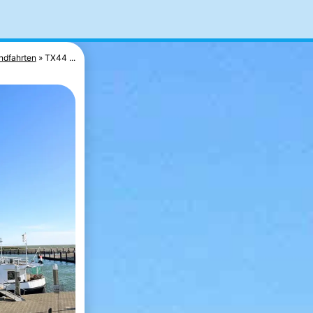
ndfahrten
TX44 ...