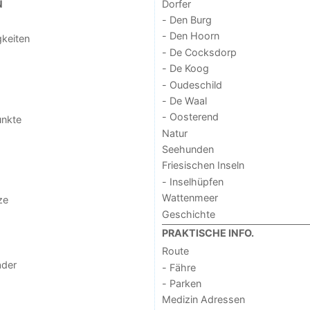
Dorfer
N
- Den Burg
- Den Hoorn
keiten
- De Cocksdorp
- De Koog
- Oudeschild
- De Waal
- Oosterend
unkte
Natur
Seehunden
Friesischen Inseln
- Inselhüpfen
Wattenmeer
ze
Geschichte
PRAKTISCHE INFO.
Route
der
- Fähre
- Parken
Medizin Adressen