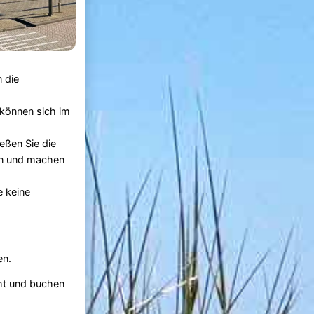
 die
können sich im
eßen Sie die
n und machen
e keine
en.
cht und buchen