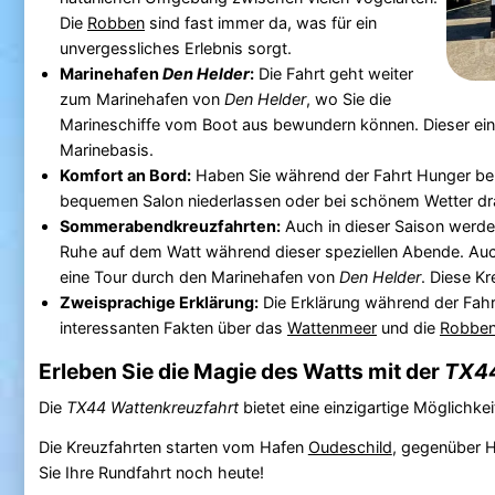
Die
Robben
sind fast immer da, was für ein
unvergessliches Erlebnis sorgt.
Marinehafen
Den Helder
:
Die Fahrt geht weiter
zum Marinehafen von
Den Helder
, wo Sie die
Marineschiffe vom Boot aus bewundern können. Dieser einzi
Marinebasis.
Komfort an Bord:
Haben Sie während der Fahrt Hunger bek
bequemen Salon niederlassen oder bei schönem Wetter dr
Sommerabendkreuzfahrten:
Auch in dieser Saison werde
Ruhe auf dem Watt während dieser speziellen Abende. Auc
eine Tour durch den Marinehafen von
Den Helder
. Diese K
Zweisprachige Erklärung:
Die Erklärung während der Fahrt
interessanten Fakten über das
Wattenmeer
und die
Robbe
Erleben Sie die Magie des Watts mit der
TX44
Die
TX44 Wattenkreuzfahrt
bietet eine einzigartige Möglichk
Die Kreuzfahrten starten vom Hafen
Oudeschild
, gegenüber H
Sie Ihre Rundfahrt noch heute!