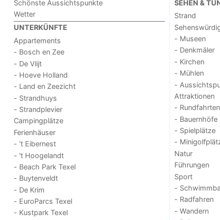
Schönste Aussichtspunkte
SEHEN & TU
Wetter
Strand
Sehenswürdig
UNTERKÜNFTE
- Museen
Appartements
- Denkmäler
- Bosch en Zee
- Kirchen
- De Vlijt
- Mühlen
- Hoeve Holland
- Aussichtsp
- Land en Zeezicht
Attraktionen
- Strandhuys
- Rundfahrten
- Strandplevier
- Bauernhöfe
Campingplätze
- Spielplätze
Ferienhäuser
- Minigolfplät
- 't Eibernest
Natur
- 't Hoogelandt
Führungen
- Beach Park Texel
Sport
- Buytenveldt
- Schwimmba
- De Krim
- Radfahren
- EuroParcs Texel
- Wandern
- Kustpark Texel