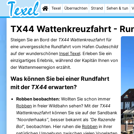
Texel
Übernachten
Strand
Sehen & tun
V
TX44 Wattenkreuzfahrt - Ru
Steigen Sie an Bord der
TX44 Wattenkreuzfahrt
für
eine unvergessliche Rundfahrt vom Hafen
Oudeschild
auf der wunderschönen
Insel Texel
. Erleben Sie ein
einzigartiges Erlebnis, während der Kapitän Ihnen von
der Wattenmeerregion erzählt.
Was können Sie bei einer Rundfahrt
mit der
TX44
erwarten?
Robben beobachten:
Wollten Sie schon immer
Robben
in freier Wildbahn sehen? Mit der
TX44
Wattenkreuzfahrt
können Sie sie auf der Sandbank
“Noorderhaaks”
, besser bekannt als
“De Razende
Bol”
, beobachten. Hier ruhen die
Robben
in ihrer
natürlichen Umgebung zwischen vielen Vogelarten.