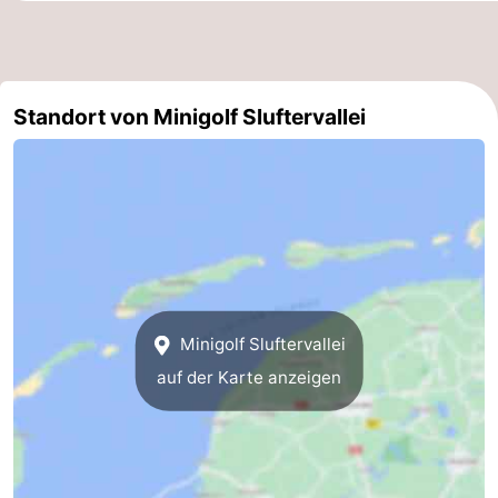
&
-
tun
Museen
-
Standort von Minigolf Sluftervallei
Denkmäler
-
Kirchen
-
Mühlen
-
Aussichtspunkte
Attraktionen
-
Minigolf Sluftervallei
auf der Karte anzeigen
Rundfahrten
-
Bauernhöfe
-
Spielplätze
-