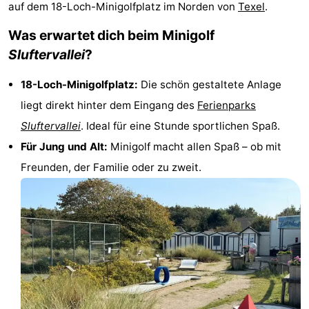
auf dem 18-Loch-Minigolfplatz im Norden von
Texel
.
Koog
Oudeschild
-
Was erwartet dich beim Minigolf
De
-
Sluftervallei
?
Waal
Oosterend
Natur
18-Loch-Minigolfplatz:
Die schön gestaltete Anlage
liegt direkt hinter dem Eingang des
Ferienparks
Schönste
Sluftervallei
. Ideal für eine Stunde sportlichen Spaß.
Aussichtspunkte
Übernachten
Für Jung und Alt:
Minigolf macht allen Spaß – ob mit
Freunden, der Familie oder zu zweit.
Appartements
-
Bosch
-
en
De
-
Zee
Vlijt
Hoeve
-