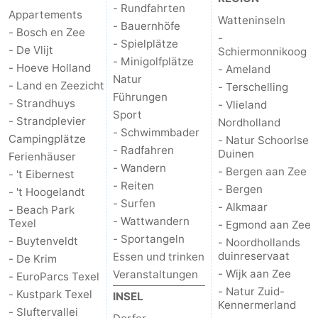
- Rundfahrten
Appartements
Watteninseln
- Bauernhöfe
Medizin
- Bosch en Zee
-
- Spielplätze
- De Vlijt
Schiermonnikoog
Adressen
Region
- Minigolfplätze
- Hoeve Holland
- Ameland
Natur
- Land en Zeezicht
- Terschelling
Watteninseln
Führungen
- Strandhuys
- Vlieland
Sport
- Strandplevier
-
Nordholland
- Schwimmbader
Campingplätze
- Natur Schoorlse
- Radfahren
Duinen
Schiermonnikoog
-
Ferienhäuser
- Wandern
- Bergen aan Zee
- 't Eibernest
- Reiten
Ameland
-
- Bergen
- 't Hoogelandt
- Surfen
- Alkmaar
- Beach Park
Terschelling
-
- Wattwandern
Texel
- Egmond aan Zee
- Sportangeln
- Buytenveldt
- Noordhollands
Vlieland
Nordholland
duinreservaat
Essen und trinken
- De Krim
- Wijk aan Zee
Veranstaltungen
- EuroParcs Texel
-
- Natur Zuid-
- Kustpark Texel
INSEL
Kennermerland
- Sluftervallei
Natur
-