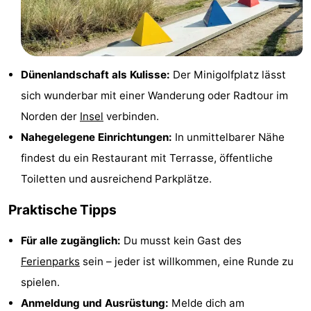
Holland
Land
-
en
Strandhuys
-
Dünenlandschaft als Kulisse:
Der Minigolfplatz lässt
Zeezicht
Strandplevier
Campingplätze
sich wunderbar mit einer Wanderung oder Radtour im
Ferienhäuser
Norden der
Insel
verbinden.
Nahegelegene Einrichtungen:
In unmittelbarer Nähe
-
findest du ein Restaurant mit Terrasse, öffentliche
't
-
Toiletten und ausreichend Parkplätze.
Eibernest
't
-
Praktische Tipps
Hoogelandt
Beach
-
Für alle zugänglich:
Du musst kein Gast des
Ferienparks
sein – jeder ist willkommen, eine Runde zu
Park
Buytenveldt
-
spielen.
Texel
De
-
Anmeldung und Ausrüstung:
Melde dich am