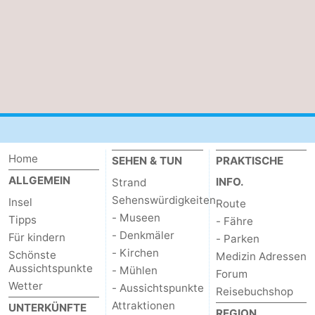
Sportangeln
Seehunden
Essen
und
Veranstaltungen
trinken
Praktisch
Forum
Home
SEHEN & TUN
PRAKTISCHE
ALLGEMEIN
INFO.
Strand
Route
Sehenswürdigkeiten
Insel
Route
-
- Museen
Tipps
- Fähre
- Denkmäler
Für kindern
- Parken
Fähre
-
- Kirchen
Schönste
Medizin Adressen
Aussichtspunkte
- Mühlen
Forum
Parken
Inselhüpfen
Wetter
- Aussichtspunkte
Reisebuchshop
Attraktionen
UNTERKÜNFTE
Reisebuchshop
REGION