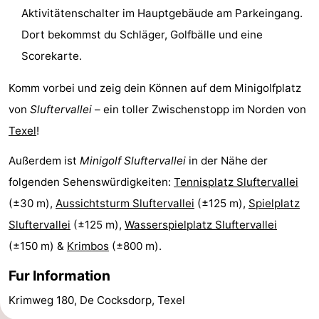
Aktivitätenschalter im Hauptgebäude am Parkeingang.
Krim
EuroParcs
-
Dort bekommst du Schläger, Golfbälle und eine
Texel
Kustpark
-
Scorekarte.
Texel
Sluftervallei
-
Komm vorbei und zeig dein Können auf dem Minigolfplatz
von
Sluftervallei
– ein toller Zwischenstopp im Norden von
Strandhuys
-
Texel
!
Villapark
-
Außerdem ist
Minigolf Sluftervallei
in der Nähe der
Residentie
Villapark
Hotels
folgenden Sehenswürdigkeiten:
Tennisplatz Sluftervallei
(±30 m),
Aussichtsturm Sluftervallei
(±125 m),
Spielplatz
Texel
Vogelmient
Zimmer
Sluftervallei
(±125 m),
Wasserspielplatz Sluftervallei
(mit
Lastminutes
(±150 m) &
Krimbos
(±800 m).
Fur Information
Frühstück)
Strand
Krimweg 180, De Cocksdorp, Texel
Sehen