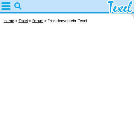
Home
Texel
Home
Texel
Forum
Fremdenverkehr Texel
Tipps
Für
kindern
Dorfer
-
Den
-
Burg
Den
-
Hoorn
De
-
Cocksdorp
De
-