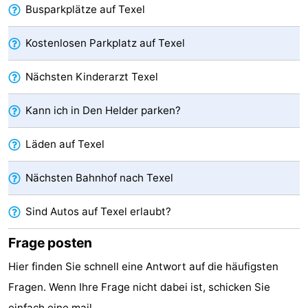
Busparkplätze auf Texel
&
-
Kostenlosen Parkplatz auf Texel
tun
Museen
-
Nächsten Kinderarzt Texel
Denkmäler
-
Kann ich in Den Helder parken?
Kirchen
-
Läden auf Texel
Mühlen
-
Aussichtspunkte
Attraktionen
Nächsten Bahnhof nach Texel
-
Sind Autos auf Texel erlaubt?
Rundfahrten
-
Frage posten
Hier finden Sie schnell eine Antwort auf die häufigsten
Bauernhöfe
-
Fragen. Wenn Ihre Frage nicht dabei ist, schicken Sie
Spielplätze
-
einfach eine
mail
.