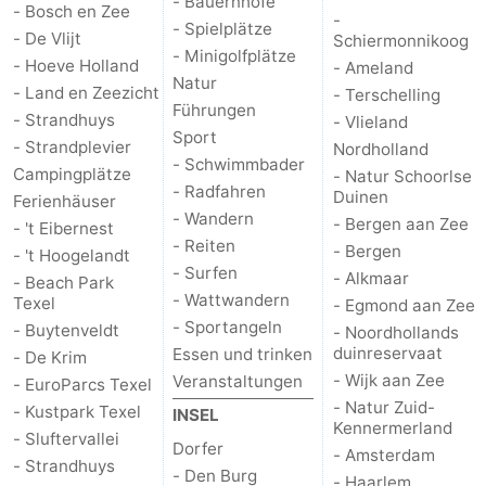
- Bauernhöfe
- Bosch en Zee
-
- Spielplätze
- De Vlijt
Schiermonnikoog
- Minigolfplätze
- Hoeve Holland
- Ameland
Natur
- Land en Zeezicht
- Terschelling
Führungen
- Strandhuys
- Vlieland
Sport
- Strandplevier
Nordholland
- Schwimmbader
Campingplätze
- Natur Schoorlse
- Radfahren
Duinen
Ferienhäuser
- Wandern
- Bergen aan Zee
- 't Eibernest
- Reiten
- Bergen
- 't Hoogelandt
- Surfen
- Alkmaar
- Beach Park
- Wattwandern
Texel
- Egmond aan Zee
- Sportangeln
- Buytenveldt
- Noordhollands
duinreservaat
Essen und trinken
- De Krim
- Wijk aan Zee
Veranstaltungen
- EuroParcs Texel
- Natur Zuid-
- Kustpark Texel
INSEL
Kennermerland
- Sluftervallei
Dorfer
- Amsterdam
- Strandhuys
- Den Burg
- Haarlem