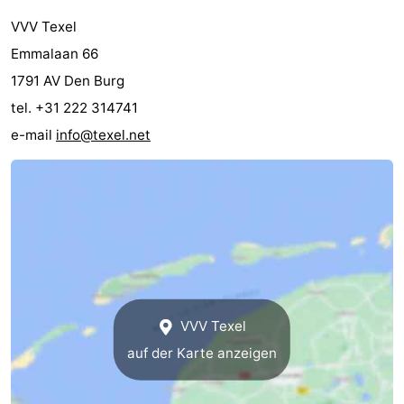
Holland
Land
-
VVV Texel
Emmalaan 66
en
Strandhuys
-
1791 AV Den Burg
Zeezicht
Strandplevier
Campingplätze
tel. +31 222 314741
e-mail
info@texel.net
Ferienhäuser
-
't
-
Eibernest
't
-
Hoogelandt
Beach
-
VVV Texel
Park
Buytenveldt
-
auf der Karte anzeigen
Texel
De
-