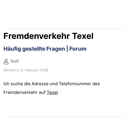
Koog
Oudeschild
-
De
-
Waal
Oosterend
Natur
Fremdenverkehr Texel
Schönste
Häufig gestellte Fragen | Forum
Aussichtspunkte
Übernachten
Rolf
Mittwoch 6. Februar 2008
Appartements
Ich suche die Adresse und Telefonnummer des
-
Fremdenverkehr auf
Texel
Bosch
-
en
De
-
Zee
Vlijt
Hoeve
-