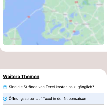
Krim
EuroParcs
-
Texel
Kustpark
-
Texel
Sluftervallei
-
Strandhuys
-
Villapark
-
Residentie
Villapark
Hotels
Texel
Vogelmient
Zimmer
Weitere Themen
(mit
Lastminutes
Sind die Strände von Texel kostenlos zugänglich?
Frühstück)
Strand
Öffnungszeiten auf Texel in der Nebensaison
Sehen