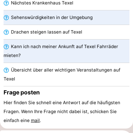
Nächstes Krankenhaus Texel
Krim
EuroParcs
-
Sehenswürdigkeiten in der Umgebung
Texel
Kustpark
-
Drachen steigen lassen auf Texel
Texel
Sluftervallei
-
Kann ich nach meiner Ankunft auf Texel Fahrräder
Strandhuys
-
mieten?
Villapark
-
Übersicht über aller wichtigen Veranstaltungen auf
Residentie
Villapark
Hotels
Texel
Texel
Vogelmient
Zimmer
Frage posten
(mit
Lastminutes
Hier finden Sie schnell eine Antwort auf die häufigsten
Fragen. Wenn Ihre Frage nicht dabei ist, schicken Sie
Frühstück)
Strand
einfach eine
mail
.
Sehen