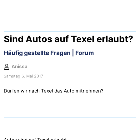
Koog
Oudeschild
-
De
-
Waal
Oosterend
Natur
Sind Autos auf Texel erlaubt?
Schönste
Häufig gestellte Fragen | Forum
Aussichtspunkte
Übernachten
Anissa
Samstag 6. Mai 2017
Appartements
Dürfen wir nach
Texel
das Auto mitnehmen?
-
Bosch
-
en
De
-
Zee
Vlijt
Hoeve
-
Autos sind auf
Texel
erlaubt.