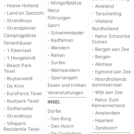
- Minigolfplätze
- Hoeve Holland
- Ameland
Natur
Kontakt
- Land en Zeezicht
- Terschelling
Führungen
- Strandhuys
- Vlieland
Sport
- Strandplevier
Nordholland
- Schwimmbader
Campingplätze
- Natur Schoorlse
- Radfahren
Duinen
Ferienhäuser
- Wandern
- Bergen aan Zee
- 't Eibernest
- Reiten
- Bergen
- 't Hoogelandt
- Surfen
- Alkmaar
- Beach Park
- Wattwandern
Texel
- Egmond aan Zee
- Sportangeln
- Buytenveldt
- Noordhollands
duinreservaat
Essen und trinken
- De Krim
- Wijk aan Zee
Veranstaltungen
- EuroParcs Texel
- Natur Zuid-
- Kustpark Texel
INSEL
Kennermerland
- Sluftervallei
Dorfer
- Amsterdam
- Strandhuys
- Den Burg
- Haarlem
- Villapark
- Den Hoorn
- Zandvoort
Residentie Texel
- De Cocksdorp