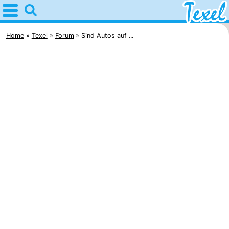
Home
Texel
Home
Texel
Forum
Sind Autos auf ...
Tipps
Für
kindern
Dorfer
-
Den
-
Burg
Den
-
Hoorn
De
-
Cocksdorp
De
-