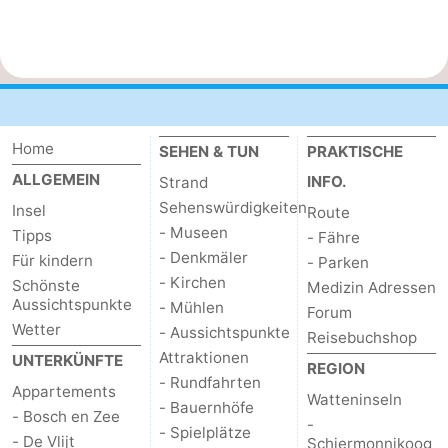
Schoorlse
Bergen
-
Duinen
aan
Bergen
-
Zee
Alkmaar
-
Home
SEHEN & TUN
PRAKTISCHE
Egmond
-
ALLGEMEIN
INFO.
Strand
Sehenswürdigkeiten
Insel
Route
aan
Noordhollands
-
- Museen
Tipps
- Fähre
- Denkmäler
Für kindern
- Parken
Zee
duinreservaat
Wijk
-
- Kirchen
Schönste
Medizin Adressen
Aussichtspunkte
- Mühlen
aan
Natur
-
Forum
Wetter
- Aussichtspunkte
Reisebuchshop
Zee
Zuid-
Amsterdam
-
Attraktionen
UNTERKÜNFTE
REGION
- Rundfahrten
Appartements
Kennermerland
Haarlem
-
Watteninseln
- Bauernhöfe
- Bosch en Zee
-
- Spielplätze
- De Vlijt
Zandvoort
Wetter
Schiermonnikoog