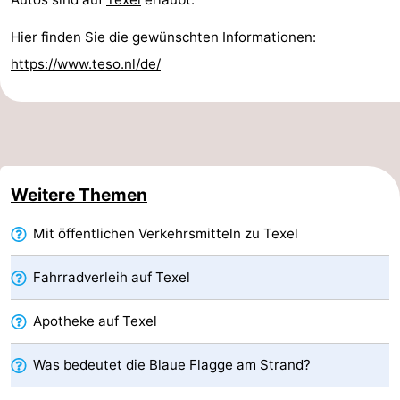
Holland
Land
-
Hier finden Sie die gewünschten Informationen:
https://www.teso.nl/de/
en
Strandhuys
-
Zeezicht
Strandplevier
Campingplätze
Ferienhäuser
-
Weitere Themen
't
-
Mit öffentlichen Verkehrsmitteln zu Texel
Eibernest
't
-
Fahrradverleih auf Texel
Hoogelandt
Beach
-
Apotheke auf Texel
Park
Buytenveldt
-
Was bedeutet die Blaue Flagge am Strand?
Texel
De
-